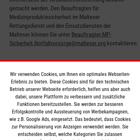
gemacht werden. Den Beauftragten für
Medizinproduktesicherheit im Malteser
Rettungsdienst und den Einsatzdiensten der
Malteser können Sie unter
Beauftragter.MP-
Sicherheit.Notfallvorsorge@malteser.org
kontaktieren.
Wir verwenden Cookies, um Ihnen ein optimales Webseiten-
Erlebnis zu bieten. Diese Cookies sind für den technischen
Informationen
Betrieb unserer Webseite erforderlich, helfen uns aber auch
dabei, unsere Plattform zu verbessern und zusätzliche
Funktionen bereitzustellen. Sie werden zur besseren
Erfolgskontrolle und Aussteuerung von Werbekampagnen,
Impressum
wie z.B. Google Ads, eingesetzt. Das bedeutet, dass Cookies
Datenschutz
Die Malteser
zur Personalisierung von Anzeigen verwendet werden. Sie
Barrierefreiheit
entscheiden selbst, welche Kategorien Sie zulassen