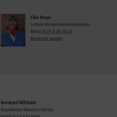
Elke Braun
Leiterin Kriseninterventionsteam
Mobil
0171 8 49 28 24
Nachricht senden
Weitere Informationen zur Malteser
Krisenintervention
Bernhard Milthaler
Koordinator Rikscha-Fahrten
Mobil
0171 620 9495