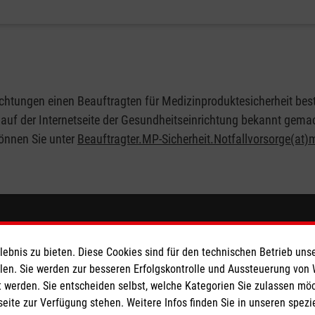
ten Charakteristik erfordern einen qualifizierten
nkommen, erhöht sich naturgemäß das Notfallrisiko. Neben
ibt sich die Notwendigkeit eines Sanitätsdienstes nicht
 den Auflagen von Sportverbänden für die Durchführung von
tungen einen Beauftragten für Medizinproduktesicherheit bes
 auf der Internetseite der Gesundheitseinrichtung bekannt gema
önnen Sie unter
Beauftragter.MP-Sicherheit.Notfallvorsorge(at)
eser
Spendenkonto
bnis zu bieten. Diese Cookies sind für den technischen Betrieb unse
 Deutschland
Malteser Hilfsdienst e.V. Glied
llen. Sie werden zur besseren Erfolgskontrolle und Aussteuerung von
 werden. Sie entscheiden selbst, welche Kategorien Sie zulassen mö
den
Norderstedt
seite zur Verfügung stehen. Weitere Infos finden Sie in unseren spe
Pax-Bank für Kirche und Carit