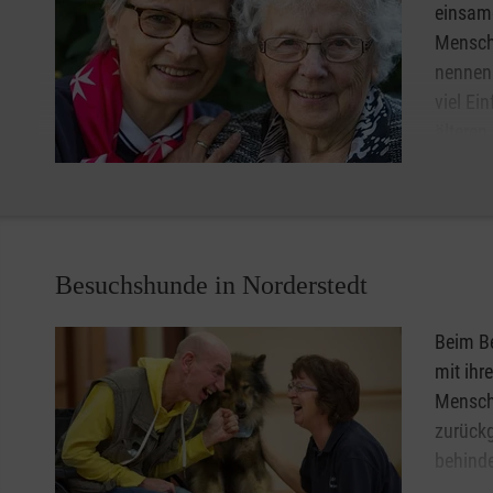
einsame
Mensche
nennen 
viel Ei
älteren
Bedürfn
Kleine 
Besuch im Stadtcafé bereiten Lebensfreude und stimmen
Besuchshunde in Norderstedt
Beim Be
mit ihr
Mensch
zurück
behinde