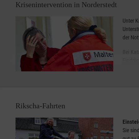
Lassen Sie sich unter
040 209 408 400
unverbindlich ber
Krisenintervention in Norderstedt
Hausnotruf in Norderstedt.
Unter K
Unterst
der Not
Bei Kat
Eindrüc
eines A
Kriseni
Angehörigen vor Norderstedt bei. Zudem bieten die Ma
Einsatzkräfte an. Helfer können diese qualifizierte Unt
Einsätzen zu verarbeiten.
Rikscha-Fahrten
Einstei
Sie sin
gut zu 