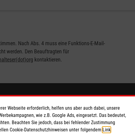
Weitere Informationen zum Malteser Sanitätsdienst
timmen. Nach Abs. 4 muss eine Funktions-E-Mail-
cht werden. Den Beauftragten für
malteser(dot)org
​​​​​​ kontaktieren.
So finden Sie uns
rer Webseite erforderlich, helfen uns aber auch dabei, unsere
erung
Malteser in Norderstedt
 Werbekampagnen, wie z.B. Google Ads, eingesetzt. Das bedeutet,
chten. Beachten Sie jedoch, dass bei fehlender Zustimmung
Oststraße 43
ziellen Cookie-Datenschutzhinweisen unter folgendem
Link
.
as eG
22844 Norderstedt