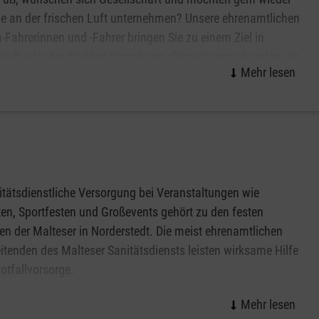
e an der frischen Luft unternehmen? Unsere ehrenamtlichen
-Fahrerinnen und -Fahrer bringen Sie zu einem Ziel in
stedt oder der direkten Umgebung. Gemeinsam erkunden wir
besuchen Cafés oder bringen Sie an ein anderes
htes Ziel. Die Fahrten sind für Sie kostenfrei.
scha fahren?
itätsdienstliche Versorgung bei Veranstaltungen wie
en, Sportfesten und Großevents gehört zu den festen
n der Malteser in Norderstedt. Die meist ehrenamtlichen
itenden des Malteser Sanitätsdiensts leisten wirksame Hilfe
Notfallvorsorge.
altungen ab einer gewissen Dimension bzw. mit einer