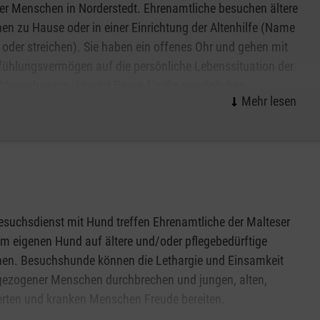
r Menschen in Norderstedt. Ehrenamtliche besuchen ältere
n zu Hause oder in einer Einrichtung der Altenhilfe (Name
oder streichen). Sie haben ein offenes Ohr und gehen mit
nfühlungsvermögen auf die persönliche Lebenssituation der
 Menschen ein. Hier ist Raum für die persönlichen
isse, für die Lebensgeschichte und das aktuelle Befinden.
Handreichungen im Alltag, ein Spaziergang ins Grüne, ein
 zuversichtlich.
suchsdienst mit Hund treffen Ehrenamtliche der Malteser
em eigenen Hund auf ältere und/oder pflegebedürftige
en. Besuchshunde können die Lethargie und Einsamkeit
gezogener Menschen durchbrechen und jungen, alten,
rten und kranken Menschen Freude bereiten.