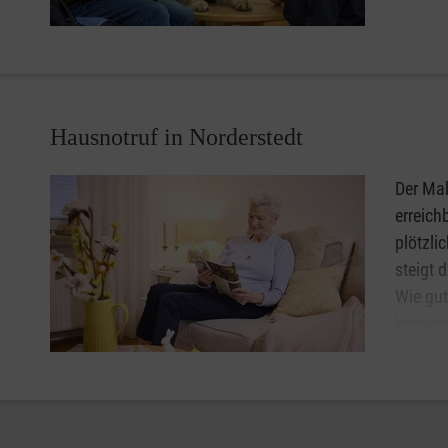
Hier in
Seniore
Privathaushalte.
Sie und Ihr Hund haben Lust auf eine ehrenamtliche Mita
Hausnotruf in Norderstedt
Einrichtung in Norderstedt, in der Sie sich einen regel
kontaktieren Sie uns!
Der Mal
erreich
plötzli
steigt 
Wie gut
können 
unbesch
Gerät 
oder auf Wunsch auch als Halskette.