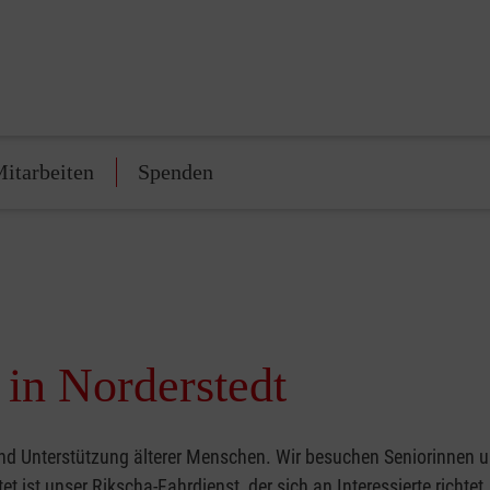
itarbeiten
Spenden
in Norderstedt
und Unterstützung älterer Menschen. Wir besuchen Seniorinnen u
 ist unser Rikscha-Fahrdienst, der sich an Interessierte richtet,