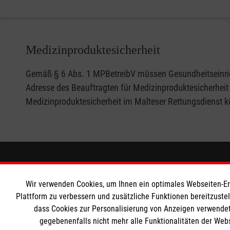
bestimm
Sanitätsdienst. Überall da, wo viele Menschen zusamme
der freiwilligen Absicherung umsichtiger Veranstalter erg
zuletzt aus gesetzlichen Vorschriften und zum Beispiel
Medizinproduktesicherheit
Wettkämpfen.
Gemäß § 6 Abs. 1 MPBetreibV müssen Gesundheitseinrich
Adresse des Beauftragten für Medizinproduktesicherheit
Medizinproduktesicherheit im Malteser Rettungsdienst k
Informationen
Die Malt
Wir verwenden Cookies, um Ihnen ein optimales Webseiten-Erle
Impressum
Malteser in
Plattform zu verbessern und zusätzliche Funktionen bereitzuste
dass Cookies zur Personalisierung von Anzeigen verwendet
Datenschutz
Malteseror
gegebenenfalls nicht mehr alle Funktionalitäten der Web
Barrierefreiheit
Sharepoint