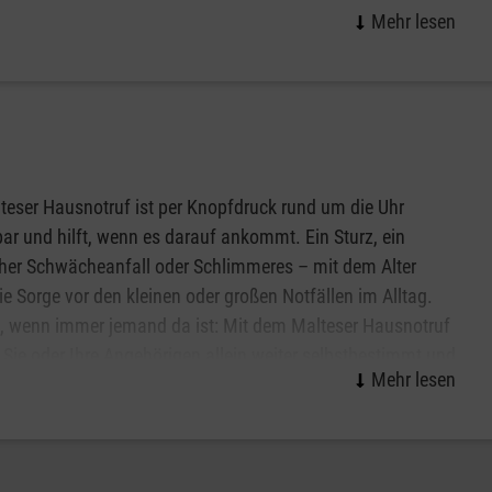
 Norderstedt pflegen wir Kooperationen mit bsp. Name
neinrichtung/Jugendeinrichtung oder besuchen
rbeit beim Besuchsdienst mit Hund? Oder Sie leiten eine
mäßigen Besuch von Hunden gut vorstellen können? Dann
teser Hausnotruf ist per Knopfdruck rund um die Uhr
bar und hilft, wenn es darauf ankommt. Ein Sturz, ein
cher Schwächeanfall oder Schlimmeres – mit dem Alter
die Sorge vor den kleinen oder großen Notfällen im Alltag.
, wenn immer jemand da ist: Mit dem Malteser Hausnotruf
Sie oder Ihre Angehörigen allein weiter selbstbestimmt und
wert zu Hause in Norderstedt leben. Das kleine, handliche
kann wie eine Armbanduhr am Handgelenk getragen werden