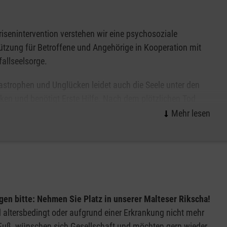
aten und erhalten weitere Informationen zum Malteser
risenintervention verstehen wir eine psychosoziale
ützung für Betroffene und Angehörige in Kooperation mit
fallseelsorge.
astrophen und Unglücken leidet auch die Seele unter den
ken und benötigt Erste Hilfe. Nach dem plötzlichen Tod
ngehörigen, nach Katastrophen und Ähnlichem stehen die
nterventionsteams der Malteser den Betroffenen und ihren
lteser bundesweit auch Nachsorgemaßnahmen für
erstützung nutzen, um belastende Erfahrungen aus ihren
gen bitte: Nehmen Sie Platz in unserer Malteser Rikscha!
d altersbedingt oder aufgrund einer Erkrankung nicht mehr
Fuß, wünschen sich Gesellschaft und möchten gern wieder