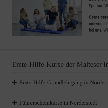
Sportunfäll
Gerne bera
individuell
bei uns. Wi
Erste-Hilfe-Kurse der Malteser 
Erste-Hilfe-Grundlehrgang in Norders
Der Erste-Hilfe-Grundlehrgang ist das
Basisangebot
Führerscheinkurse in Norderstedt
Ersten Hilfe, das Erkennen und Einschätzen von Ge