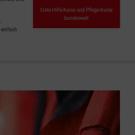
Erste-Hilfe-Kurse und Pflege-Kurse
bundesweit
n
 einfach