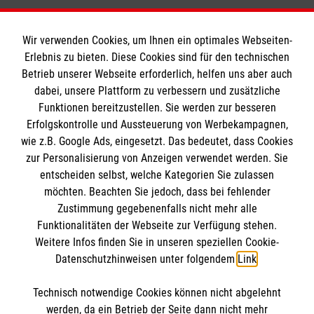
Wir verwenden Cookies, um Ihnen ein optimales Webseiten-
Erlebnis zu bieten. Diese Cookies sind für den technischen
Betrieb unserer Webseite erforderlich, helfen uns aber auch
Informationen
dabei, unsere Plattform zu verbessern und zusätzliche
Funktionen bereitzustellen. Sie werden zur besseren
Erfolgskontrolle und Aussteuerung von Werbekampagnen,
Impressum
wie z.B. Google Ads, eingesetzt. Das bedeutet, dass Cookies
Datenschutz
Die Malteser
zur Personalisierung von Anzeigen verwendet werden. Sie
Kontakt
entscheiden selbst, welche Kategorien Sie zulassen
möchten. Beachten Sie jedoch, dass bei fehlender
Malteser in Deutschland
Zustimmung gegebenenfalls nicht mehr alle
Funktionalitäten der Webseite zur Verfügung stehen.
Malteserorden
Spendenkonto
Weitere Infos finden Sie in unseren speziellen Cookie-
Sharepoint
Datenschutzhinweisen unter folgendem
Link
.
Empfänger: Malteser Hilfsdienst e.V.
Technisch notwendige Cookies können nicht abgelehnt
IBAN: DE27 3706 0120 1201 2220 16
So finden Sie uns
werden, da ein Betrieb der Seite dann nicht mehr