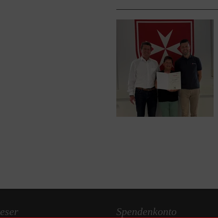
eser
Spendenkonto