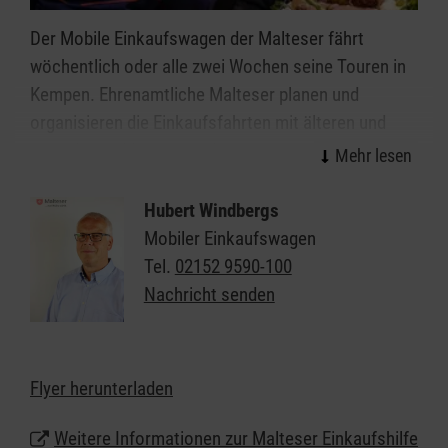
Der Mobile Einkaufswagen der Malteser fährt
wöchentlich oder alle zwei Wochen seine Touren in
Kempen. Ehrenamtliche Malteser planen und
organisieren die Einkaufsfahrten mit älteren und
behinderten Menschen, die zwar noch zu Hause
oder im Betreuten Wohnen leben, sich aber nicht
mehr selbstständig versorgen können.
Hubert Windbergs
Mobiler Einkaufswagen
Angesteuert werden Supermärkte und
Tel.
02152 9590-100
Einkaufszentren mit mehreren Geschäften unter
Nachricht senden
einem Dach. Der Mobile Einkaufswagen ermöglicht
oder erleichtert auf ganz praktische Art das
selbständige Leben im eigenen Zuhause und lässt
Flyer herunterladen
die Seniorinnen und Senioren weiterhin am
gesellschaftlichen Leben teilnehmen.
Weitere Informationen zur Malteser Einkaufshilfe