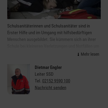
Schulsanitäterinnen und Schulsanitäter sind in
Erster Hilfe und im Umgang mit hilfsbedürftigen
Menschen ausgebildet. Sie kümmern sich an ihrer
Schule bei kleineren Verletzungen und Notfällen um
Patientinnen und Patienten und tragen
Verantwortung für die ihnen zur Verfügung
gestellten Räume, Geräte und Materialien. Der
Dietmar Engler
Schulsanitätsdienst in Kempen unterstützt so die
Leiter SSD
Schulleitung in ihrer Verantwortung für die
Tel.
02152 9590 100
Sicherheit der Schülerinnen, Schüler und Lehrkräfte.
Nachricht senden
Wir möchten jungen Menschen das Thema "Helfen"
näherbringen: Anpacken, gesellschaftliche
Verantwortung übernehmen, Zivilcourage zeigen