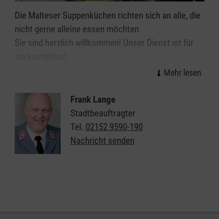
Die Malteser Suppenküchen richten sich an alle, die
nicht gerne alleine essen möchten.
Sie sind herzlich willkommen! Unser Dienst ist für
sie kostenlos!
Die Ausgabe-Termine sind jeweils jeden 1. und 3.
Mittwoch von 12:00 – 14:00 Uhr, im
Frank Lange
Gemeindezentrum
Stadtbeauftragter
Tel.
02152 9590-190
Ev. Thomaskirche
Nachricht senden
Kerkener Straße 11
01. Juli 2026
15. Juli 2026
05. Aug. 2026
19. Aug. 2026