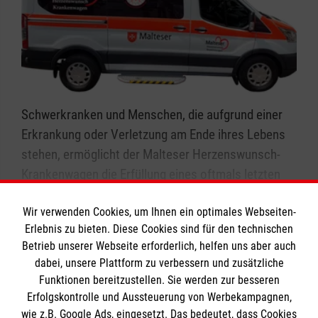
Schwerkranken und Menschen, die aufgrund einer
Erkrankung oder Verletzung am Ende ihres Lebens
stehen, ermöglicht der Malteser Herzenswunsch-
Krankenwagen die Erfüllung eines oftmals letzten
Herzenswunsches. Noch einmal das Meer sehen,
Wir verwenden Cookies, um Ihnen ein optimales Webseiten-
ein letztes Mal Verwandte treffen, trotz körperlicher
Erlebnis zu bieten. Diese Cookies sind für den technischen
Einschränkungen ein Muscial besuchen – solche
Peter Hine
Betrieb unserer Webseite erforderlich, helfen uns aber auch
Wünsche helfen die Sanitäter*innen der Malteser zu
Koordinator Herzenswunsch-
dabei, unsere Plattform zu verbessern und zusätzliche
erfüllen.
Krankenwagen
Funktionen bereitzustellen. Sie werden zur besseren
Tel.
0241 9670-331
Erfolgskontrolle und Aussteuerung von Werbekampagnen,
Welche Herzenswüsche können erfüllt werden?
wie z.B. Google Ads, eingesetzt. Das bedeutet, dass Cookies
Nachricht senden