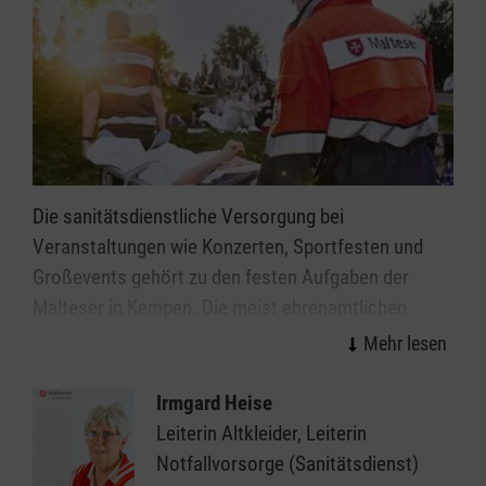
Die sanitätsdienstliche Versorgung bei
Veranstaltungen wie Konzerten, Sportfesten und
Großevents gehört zu den festen Aufgaben der
Malteser in Kempen. Die meist ehrenamtlichen
Mitarbeitenden des Malteser Sanitätsdiensts leisten
wirksame Hilfe in der Notfallvorsorge.
Irmgard Heise
Veranstaltungen ab einer gewissen Dimension bzw.
Leiterin Altkleider, Leiterin
mit einer bestimmten Charakteristik erfordern einen
Notfallvorsorge (Sanitätsdienst)
qualifizierten Sanitätsdienst. Überall da, wo viele