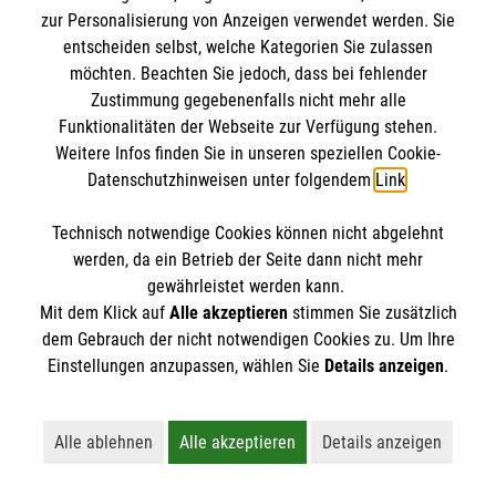
zur Personalisierung von Anzeigen verwendet werden. Sie
Noch einmal ans Meer reisen oder bei einer
entscheiden selbst, welche Kategorien Sie zulassen
Familienfeier dabei sein, ein Konzert besuchen oder
möchten. Beachten Sie jedoch, dass bei fehlender
zum letzten Mal nach Hause und den geliebten
Zustimmung gegebenenfalls nicht mehr alle
Funktionalitäten der Webseite zur Verfügung stehen.
Garten sehen, einen Besuch mit den Geschwistern
Weitere Infos finden Sie in unseren speziellen Cookie-
im Freizeitpark oder im Zoo bei den Lieblingstieren.
Datenschutzhinweisen unter folgendem
Link
.
Die Wünsche von unheilbar kranken Menschen –
Kostenloser Online-Pflegekurs für
jungen wie älteren – sind sehr individuell. Die
Technisch notwendige Cookies können nicht abgelehnt
Angehörige
Erfüllung dieser Herzensangelegenheit bedeutet für
werden, da ein Betrieb der Seite dann nicht mehr
sie, noch einmal für ein paar Stunden aus dem
gewährleistet werden kann.
Mit dem Klick auf
Alle akzeptieren
stimmen Sie zusätzlich
Krankenhaus oder dem Hospiz herauszukommen,
dem Gebrauch der nicht notwendigen Cookies zu. Um Ihre
etwas persönlich Wichtiges zu erleben oder zu Ende
Einstellungen anzupassen, wählen Sie
Details anzeigen
.
zu führen.
Kostet die Wunscherfüllung etwas?
Alle ablehnen
Alle akzeptieren
Details anzeigen
Lehnt alle nicht-essentiellen Cookies ab
Akzeptiert alle Cookies einschließl
Öffnet detaillie
Ihren Herzenswunsch erfüllt zu bekommen und die