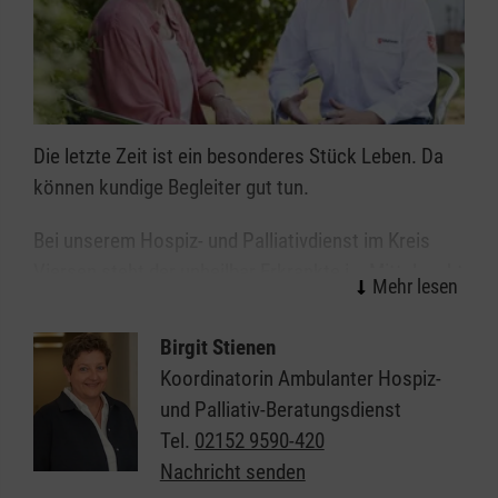
Die letzte Zeit ist ein besonderes Stück Leben. Da
können kundige Begleiter gut tun.
Bei unserem Hospiz- und Palliativdienst im Kreis
Viersen
steht der unheilbar Erkrankte im Mittelpunkt
- insbesondere sein Wunsch nach umfassender
Schmerzlinderung (Palliative Care). Diese
Birgit Stienen
Begleitung steht allen als kostenloses Angebot
Koordinatorin Ambulanter Hospiz-
offen, unabhängig von Weltanschauung, Alter oder
und Palliativ-Beratungsdienst
Lebensweise.
Tel.
02152 9590-420
Nachricht senden
Wir unterstützen Sie als Angehörige und Betreuende