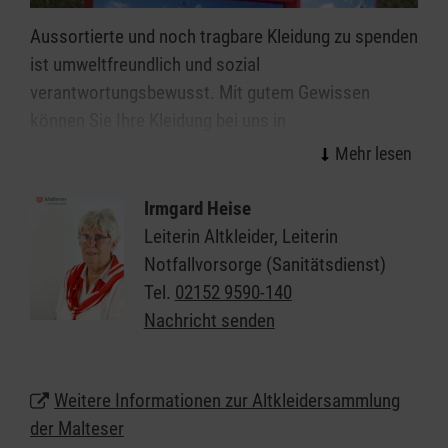
Aussortierte und noch tragbare Kleidung zu spenden
ist umweltfreundlich und sozial
verantwortungsbewusst. Mit gutem Gewissen
können Sie Ihre Kleidung bei uns in
Kempen abgeben. Wir garantieren eine faire und
extern überprüfte, karitative Verwertung. Mit den
Erlösen aus dem Verkauf Ihrer Altkleiderspenden
Irmgard Heise
finanzieren wir unsere sozialen und humanitären
Leiterin Altkleider, Leiterin
Projekte, die wir für Betroffene kostenlos anbieten.
Notfallvorsorge (Sanitätsdienst)
Tel.
02152 9590-140
Nachricht senden
Weitere Informationen zur Altkleidersammlung
der Malteser