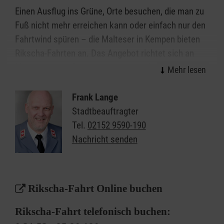
Einen Ausflug ins Grüne, Orte besuchen, die man zu
Fuß nicht mehr erreichen kann oder einfach nur den
Fahrtwind spüren – die Malteser in Kempen bieten
Rikscha-Fahrten an. Das Angebot richtet sich an
Menschen ab 65 Jahre sowie beweglich
eingeschränkte Personen, die Spaß an Ausflügen,
Radfahren und frischer Luft haben.
Frank Lange
Stadtbeauftragter
Die ehrenamtlichen Fahrerinnen und Fahrer holen
Tel.
02152 9590-190
die Fahrgäste mit der E-Rikscha zu Hause ab, helfen
Nachricht senden
beim Ein- und Aussteigen und fahren sie nach der
Tour wieder nach Hause. Unterwegs nehmen sich
die ehrenamtlichen Pilotinnen und Piloten Zeit für
Rikscha-Fahrt Online buchen
ihre Fahrgäste: Ob für ein Gespräch auf einer Bank in
der Sonne, einer Beobachtung am Wegesrand oder
Rikscha-Fahrt telefonisch buchen:
dem Besuch eines Cafés. Das Angebot ist