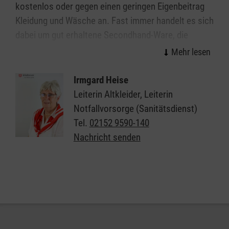
kostenlos oder gegen einen geringen Eigenbeitrag
Kleidung und Wäsche an. Fast immer handelt es sich
dabei um gut erhaltene Secondhand-Ware, die
gespendet wurde und von den ehrenamtlichen
Mitarbeitern der Malteser sorgfältig aufbereitet und
liebevoll
Irmgard Heise
Leiterin Altkleider, Leiterin
Auch in Deutschland gibt es immer mehr Menschen,
Notfallvorsorge (Sanitätsdienst)
die ein hohes Armutsrisiko tragen: Empfänger von
Tel.
02152 9590-140
Arbeitslosengeld II oder Sozialhilfe, verarmte alte
Nachricht senden
Menschen, aber auch Alleinerziehende, Rentner mit
Grundsicherung und Asylbewerber und Flüchtlinge.
Die Kleiderkammern und Sozialkaufhäuser der
Malteser tragen zu ihrer existenziellen Versorgung
bei. Die Bedürftigkeit wird in der Regel durch
behördliche Bescheide nachgewiesen. Mit dem