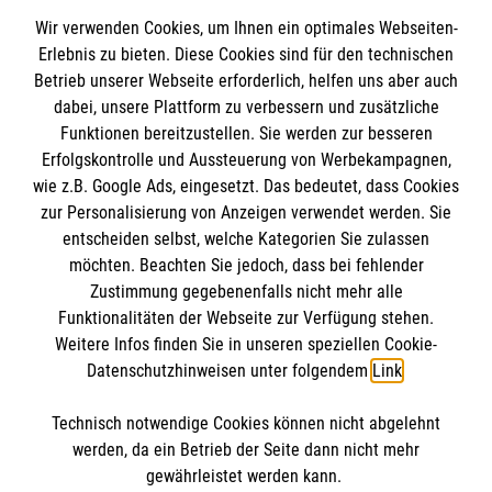
und sichere Beförderung mit hohem Komfort.
Wir verwenden Cookies, um Ihnen ein optimales Webseiten-
Erlebnis zu bieten. Diese Cookies sind für den technischen
Informationen
Betrieb unserer Webseite erforderlich, helfen uns aber auch
Über die reine Personenbeförderung hinaus
dabei, unsere Plattform zu verbessern und zusätzliche
unterstützen die Malteser Sie gerne auch bei
Funktionen bereitzustellen. Sie werden zur besseren
der
Antragstellung auf Kostenübernahme durch die
Erfolgskontrolle und Aussteuerung von Werbekampagnen,
Impressum
Krankenkasse oder das Sozialamt
.
wie z.B. Google Ads, eingesetzt. Das bedeutet, dass Cookies
Datenschutz
Die Malteser
zur Personalisierung von Anzeigen verwendet werden. Sie
Barrierefreiheit
entscheiden selbst, welche Kategorien Sie zulassen
Die Fahrdienste der Malteser bringen Sie wohin Sie
Kontakt
möchten. Beachten Sie jedoch, dass bei fehlender
möchten und sorgen so ganz unkompliziert für Ihre
Malteser in Deutschland
Zustimmung gegebenenfalls nicht mehr alle
Medizinproduktesicherheit
Mobilität.
Malteserorden
Funktionalitäten der Webseite zur Verfügung stehen.
Spendenkonto
Weitere Infos finden Sie in unseren speziellen Cookie-
Sharepoint
Alle Informationen zum Malteser Fahrdienst finden
Datenschutzhinweisen unter folgendem
Link
.
Sie
hier
!
Empfänger: Malteser Hilfsdienst e.V.
Technisch notwendige Cookies können nicht abgelehnt
Pax-Bank für Kirche und Caritas eG
So finden Sie uns
werden, da ein Betrieb der Seite dann nicht mehr
IBAN: DE76370601201201220552
gewährleistet werden kann.