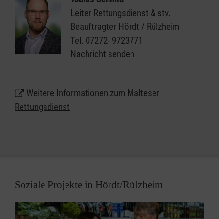
Leiter Rettungsdienst & stv.
Als einer der größten Arbeitgeber am Markt bieten
Beauftragter Hördt / Rülzheim
die Malteser attraktive Bedingungen für unsere
Tel.
07272- 9723771
Mitarbeiterinnen und Mitarbeiter und vielfältige
Nachricht senden
Chancen für alle, die eine berufliche Perspektive im
Rettungsdienst suchen.
Weitere Informationen zum Malteser
Rettungsdienst
Soziale Projekte in Hördt/Rülzheim