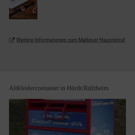
weiter selbstbestimmt und unbeschwert zu Hause in
Hördt/Rülzheim leben. Das kleine, handliche Gerät
kann wie eine Armbanduhr am Handgelenk getragen
werden oder auf Wunsch auch als Halskette.
Weitere Informationen zum Malteser Hausnotruf
Lassen Sie sich unter
0800 9966001
gebührenfrei
beraten und erhalten weitere Informationen zum
Malteser Hausnotruf in Hördt/Rülzheim.
Altkleidercontainer in Hördt/Rülzheim