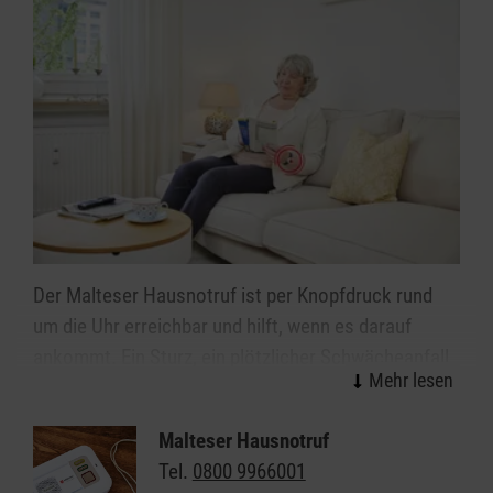
Der Malteser Hausnotruf ist per Knopfdruck rund
um die Uhr erreichbar und hilft, wenn es darauf
ankommt. Ein Sturz, ein plötzlicher Schwächeanfall
oder Schlimmeres – mit dem Alter steigt die Sorge
vor den kleinen oder großen Notfällen im Alltag. Wie
Malteser Hausnotruf
gut, wenn immer jemand da ist: Mit dem Malteser
Tel.
0800 9966001
Hausnotruf können Sie oder Ihre Angehörigen allein