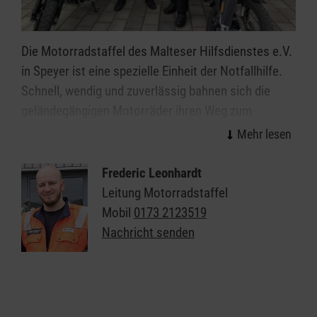
Die Motorradstaffel des Malteser Hilfsdienstes e.V.
in Speyer ist eine spezielle Einheit der Notfallhilfe.
Schnell, wendig und zuverlässig bahnen sich die
geländegängigen Motorräder ihren Weg zum
Einsatzort. Besonders in Katastrophenlagen mit
zerstörter Infrastruktur, bei Unfällen mit beengten
Straßenverhältnissen oder bei Großveranstaltungen
Frederic Leonhardt
mit großen Menschenansammlungen sind sie
Leitung Motorradstaffel
unverzichtbar.
Mobil
0173 2123519
Nachricht senden
Seit Februar engagieren sich die Kradfahrer aus
Rülzheim, Schifferstadt, Weilerbach und der
Nordpfalz auf zwei Rädern für die Sicherheit der
Menschen in der Region. Gemeinsam mit der Polizei