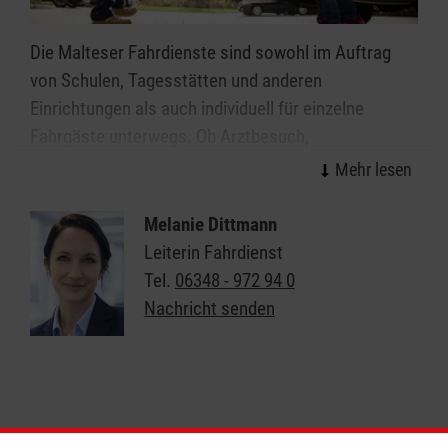
Die Malteser Fahrdienste sind sowohl im Auftrag
von Schulen, Tagesstätten und anderen
Einrichtungen als auch individuell für einzelne
Fahrgäste unterwegs. Ob Arztbesuch,
Behördengang, Ausflug oder der Besuch von
Freunden -
die Malteser bringen Sie hin
.
Melanie Dittmann
Bei den Fahrdiensten der Malteser steht
Leiterin Fahrdienst
die
freundliche und zuverlässige Beförderung und
Tel.
06348 - 972 94 0
die umfassende Betreuung der Fahrgäste
im
Nachricht senden
Vordergrund - vor, während und nach der Fahrt.
Jedes Jahr legen die Fahrdienste der Malteser in
Deutschland etwa 60 Millionen Kilometer für ihre
Fahrgäste zurück. Etwa 2800 Fahrzeuge stehen
hierfür zur Verfügung und sorgen für zuverlässige