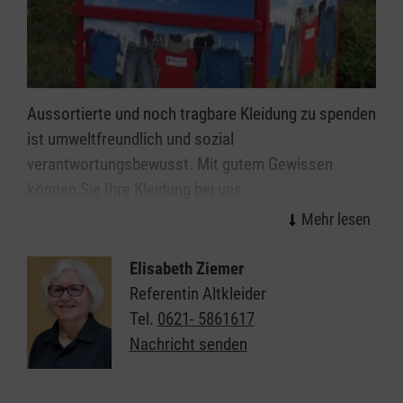
Aussortierte und noch tragbare Kleidung zu spenden
ist umweltfreundlich und sozial
verantwortungsbewusst. Mit gutem Gewissen
können Sie Ihre Kleidung bei uns
in Hördt/Rülzheim abgeben. Wir garantieren eine
faire und extern überprüfte, karitative Verwertung.
Mit den Erlösen aus dem Verkauf Ihrer
Elisabeth Ziemer
Altkleiderspenden finanzieren wir unsere sozialen
Referentin Altkleider
und humanitären Projekte, die wir für Betroffene
Tel.
0621- 5861617
kostenlos anbieten.
Nachricht senden
Standort des Altkleidercontainers in