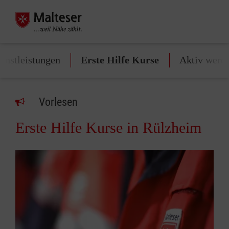
enstleistungen
Erste Hilfe Kurse
Aktiv werd
Vorlesen
Erste Hilfe Kurse in Rülzheim