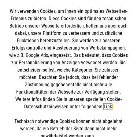
sowie Pseudokrupp, Asthma und
Kursdauer:
Wir verwenden Cookies, um Ihnen ein optimales Webseiten-
Allergien.
Erlebnis zu bieten. Diese Cookies sind für den technischen
8 Unterrichtseinheiten a 45 Minuten
Informationen
Betrieb unserer Webseite erforderlich, helfen uns aber auch
Teilnehmergruppe:
dabei, unsere Plattform zu verbessern und zusätzliche
Jetzt Kurs buchen: Erste Hilfe bei
Erzieherinnen und Erzieher, Betreuerinnen und
Funktionen bereitzustellen. Sie werden zur besseren
Kindernotfällen
Betreuer, Personen, die beruflich mit Kindern
Erfolgskontrolle und Aussteuerung von Werbekampagnen,
Impressum
zu tun haben
wie z.B. Google Ads, eingesetzt. Das bedeutet, dass Cookies
Datenschutz
Die Malteser
zur Personalisierung von Anzeigen verwendet werden. Sie
Barrierefreiheit
Kursdauer:
entscheiden selbst, welche Kategorien Sie zulassen
Kontakt
möchten. Beachten Sie jedoch, dass bei fehlender
9 Unterrichtseinheiten à 45 Minuten
Malteser in Deutschland
Zustimmung gegebenenfalls nicht mehr alle
Medizinproduktesicherheit
Malteserorden
Funktionalitäten der Webseite zur Verfügung stehen.
Spendenkonto
Jetzt Kurs buchen: Erste-Hilfe in
Weitere Infos finden Sie in unseren speziellen Cookie-
Bildungseinrichtungen
Sharepoint
Datenschutzhinweisen unter folgendem
Link
.
Empfänger: Malteser Hilfsdienst e.V.
Technisch notwendige Cookies können nicht abgelehnt
Pax-Bank für Kirche und Caritas eG
So finden Sie uns
werden, da ein Betrieb der Seite dann nicht mehr
IBAN: DE76370601201201220552
gewährleistet werden kann.