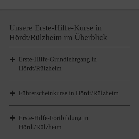
Unsere Erste-Hilfe-Kurse in
Hördt/Rülzheim im Überblick
Erste-Hilfe-Grundlehrgang in
Hördt/Rülzheim
Der Erste-Hilfe-Grundlehrgang in
Führerscheinkurse in Hördt/Rülzheim
Hördt/Rülzheim ist das
Basisangebot
für die
Grundlagen der Ersten Hilfe, das Erkennen und
Freundlich, kompetent und gründlich.
Einschätzen von Gefahren und die
Erste-Hilfe-Fortbildung in
Qualifizierte Malteser Ausbilderinnen und
Durchführung der richtigen Maßnahmen, wie
Hördt/Rülzheim
Ausbilder zeigen in 9 Unterrichtseinheiten (à
zum Beispiel die
Wiederbelebung
. Die Kurse