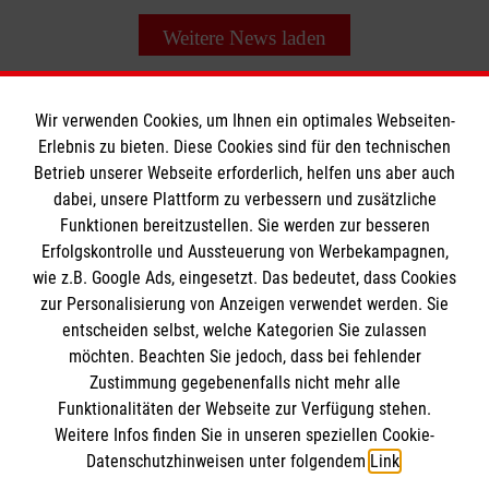
Weitere News laden
Wir verwenden Cookies, um Ihnen ein optimales Webseiten-
Erlebnis zu bieten. Diese Cookies sind für den technischen
Informationen
Betrieb unserer Webseite erforderlich, helfen uns aber auch
dabei, unsere Plattform zu verbessern und zusätzliche
Funktionen bereitzustellen. Sie werden zur besseren
Erfolgskontrolle und Aussteuerung von Werbekampagnen,
Impressum
wie z.B. Google Ads, eingesetzt. Das bedeutet, dass Cookies
Datenschutz
Die Malteser
zur Personalisierung von Anzeigen verwendet werden. Sie
Barrierefreiheit
entscheiden selbst, welche Kategorien Sie zulassen
Kontakt
möchten. Beachten Sie jedoch, dass bei fehlender
Malteser in Deutschland
Zustimmung gegebenenfalls nicht mehr alle
Medizinproduktesicherheit
Malteserorden
Funktionalitäten der Webseite zur Verfügung stehen.
Spendenkonto
Weitere Infos finden Sie in unseren speziellen Cookie-
Sharepoint
Datenschutzhinweisen unter folgendem
Link
.