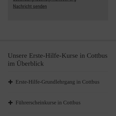
Nachricht senden
Unsere Erste-Hilfe-Kurse in Cottbus
im Überblick
Erste-Hilfe-Grundlehrgang in Cottbus
Der Erste-Hilfe-Grundlehrgang in Cottbus ist
Führerscheinkurse in Cottbus
das
Basisangebot
für die Grundlagen der
Ersten Hilfe, das Erkennen und Einschätzen