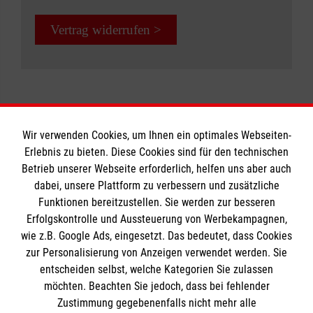
Vergiftungen und Knochenbrüchen
Eltern, Großeltern, Babysitter,
Maßnahmen bei Bewusstlosigkeit und
Vertrag widerrufen >
Jugendgruppenleiter etc.
Atemstörungen
sowie Pseudokrupp, Asthma und
Kursdauer:
Allergien.
8 Unterrichtseinheiten a 45 Minuten
Teilnehmergruppe:
Jetzt Kurs buchen: Erste Hilfe bei
Erzieherinnen und Erzieher, Betreuerinnen und
Wir verwenden Cookies, um Ihnen ein optimales Webseiten-
Kindernotfällen
Erlebnis zu bieten. Diese Cookies sind für den technischen
Betreuer, Personen, die beruflich mit Kindern
Informationen
Betrieb unserer Webseite erforderlich, helfen uns aber auch
zu tun haben
dabei, unsere Plattform zu verbessern und zusätzliche
Funktionen bereitzustellen. Sie werden zur besseren
Kursdauer:
Erfolgskontrolle und Aussteuerung von Werbekampagnen,
Impressum
9 Unterrichtseinheiten à 45 Minuten
wie z.B. Google Ads, eingesetzt. Das bedeutet, dass Cookies
Datenschutz
Die Malteser
zur Personalisierung von Anzeigen verwendet werden. Sie
Barrierefreiheit
Jetzt Kurs buchen: Erste-Hilfe in
entscheiden selbst, welche Kategorien Sie zulassen
Bildungseinrichtungen
Kontakt
möchten. Beachten Sie jedoch, dass bei fehlender
Malteser in Deutschland
Zustimmung gegebenenfalls nicht mehr alle