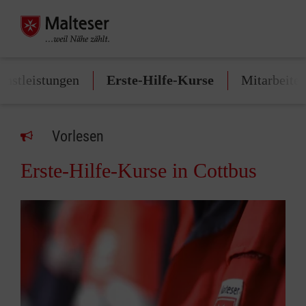
enstleistungen
Erste-Hilfe-Kurse
Mitarbeite
Vorlesen
Erste-Hilfe-Kurse in Cottbus