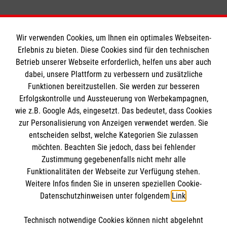
Wir verwenden Cookies, um Ihnen ein optimales Webseiten-
Erlebnis zu bieten. Diese Cookies sind für den technischen
Informationen
Betrieb unserer Webseite erforderlich, helfen uns aber auch
dabei, unsere Plattform zu verbessern und zusätzliche
Funktionen bereitzustellen. Sie werden zur besseren
Erfolgskontrolle und Aussteuerung von Werbekampagnen,
Impressum
wie z.B. Google Ads, eingesetzt. Das bedeutet, dass Cookies
Datenschutz
Die Malteser
zur Personalisierung von Anzeigen verwendet werden. Sie
Barrierefreiheit
entscheiden selbst, welche Kategorien Sie zulassen
Kontakt
möchten. Beachten Sie jedoch, dass bei fehlender
Malteser in Deutschland
Zustimmung gegebenenfalls nicht mehr alle
Malteserorden
Funktionalitäten der Webseite zur Verfügung stehen.
Spendenkonto
Weitere Infos finden Sie in unseren speziellen Cookie-
Sharepoint
Datenschutzhinweisen unter folgendem
Link
.
Empfänger: Malteser Hilfsdienst e.V.
Technisch notwendige Cookies können nicht abgelehnt