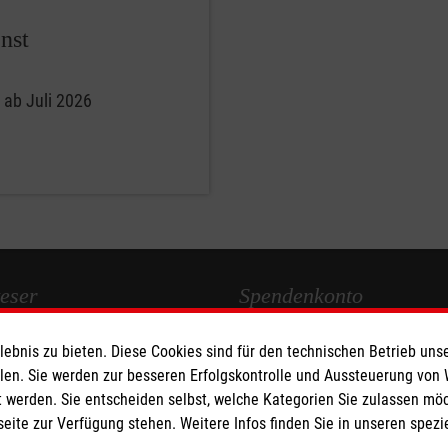
nst
g ab Juli 2026
eser
Spendenkonto
bnis zu bieten. Diese Cookies sind für den technischen Betrieb unse
 Deutschland
Empfänger: Malteser Hilfsdienst
llen. Sie werden zur besseren Erfolgskontrolle und Aussteuerung von
den
Bank: Pax-Bank für Kirche und
 werden. Sie entscheiden selbst, welche Kategorien Sie zulassen mö
IBAN: DE94 3706 0120 1201 2
seite zur Verfügung stehen. Weitere Infos finden Sie in unseren spe
BIC: GENODED1PA7