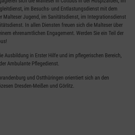
agieren sich die Malteser in Cottbus in der Hospizarbeit, im
gleitdienst, im Besuchs- und Entlastungsdienst mit dem
er Malteser Jugend, im Sanitätsdienst, im Integrationsdienst
tätsdienst. In allen Diensten freuen sich die Malteser über
 einem ehrenamtlichen Engagement. Werden Sie ein Teil der
bus!
 Ausbildung in Erster Hilfe und im pflegerischen Bereich,
 der Ambulante Pflegedienst.
randenburg und Ostthüringen orientiert sich an den
iözesen Dresden-Meißen und Görlitz.