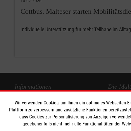
10.07.2026
Cottbus. Malteser starten Mobilitätsdie
Individuelle Unterstützung für mehr Teilhabe im Allta
Informationen
Die Malt
Wir verwenden Cookies, um Ihnen ein optimales Webseiten-Erle
Impressum
Malteser in
Plattform zu verbessern und zusätzliche Funktionen bereitzuste
Datenschutz
Malteseror
dass Cookies zur Personalisierung von Anzeigen verwendet
Barrierefreiheit
Sharepoint
gegebenenfalls nicht mehr alle Funktionalitäten der Web
Kontakt