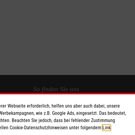
So finden Sie uns
rer Webseite erforderlich, helfen uns aber auch dabei, unsere
 e.V.
Südstr. 1
 Werbekampagnen, wie z.B. Google Ads, eingesetzt. Das bedeutet,
 Caritas eG
03046 Cottbus
chten. Beachten Sie jedoch, dass bei fehlender Zustimmung
270 18
Telefon: 0355 5842020
ziellen Cookie-Datenschutzhinweisen unter folgendem
Link
.
Email:
dienststelle.cottbus@malteser.org