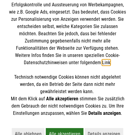
Erfolgskontrolle und Aussteuerung von Werbekampagnen,
Impressum
wie z.B. Google Ads, eingesetzt. Das bedeutet, dass Cookies
Datenschutz
Die Malteser
zur Personalisierung von Anzeigen verwendet werden. Sie
Barrierefreiheit
entscheiden selbst, welche Kategorien Sie zulassen
Kontakt
möchten. Beachten Sie jedoch, dass bei fehlender
Malteser in Deutschland
Zustimmung gegebenenfalls nicht mehr alle
Funktionalitäten der Webseite zur Verfügung stehen.
Malteserorden
Spendenkonto
Weitere Infos finden Sie in unseren speziellen Cookie-
Sharepoint
Datenschutzhinweisen unter folgendem
Link
.
Empfänger: Malteser Hilfsdienst e.V.
Technisch notwendige Cookies können nicht abgelehnt
Bank: Pax-Bank für Kirche und Caritas eG
So finden Sie uns
werden, da ein Betrieb der Seite dann nicht mehr
IBAN: DE26 3706 0120 1201 2270 18
gewährleistet werden kann.
Mit dem Klick auf
Alle akzeptieren
stimmen Sie zusätzlich
BIC: GENODED1PA7
Südstr. 1
dem Gebrauch der nicht notwendigen Cookies zu. Um Ihre
Der Malteser Hilfsdienst e.V. ist als eingetragene
Einstellungen anzupassen, wählen Sie
Details anzeigen
.
​​​​​​​03046 Cottbus
gemeinnützige Organisation von der Körperschaft- und
Telefon: 0355 5842020
Gewerbesteuer befreit.
Email:
dienststelle.cottbus@malteser.org
Alle ablehnen
Alle akzeptieren
Details anzeigen