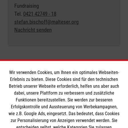
Fundraising
Tel.
0421 42749 - 18
stefan.bischoff@malteser.org
Nachricht senden
Wir verwenden Cookies, um Ihnen ein optimales Webseiten-
Erlebnis zu bieten. Diese Cookies sind für den technischen
Informationen
Betrieb unserer Webseite erforderlich, helfen uns aber auch
dabei, unsere Plattform zu verbessern und zusätzliche
Funktionen bereitzustellen. Sie werden zur besseren
Erfolgskontrolle und Aussteuerung von Werbekampagnen,
Impressum
wie z.B. Google Ads, eingesetzt. Das bedeutet, dass Cookies
Datenschutz
Die Malteser
zur Personalisierung von Anzeigen verwendet werden. Sie
Kontakt
entscheiden selbst, welche Kategorien Sie zulassen