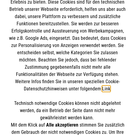
Erlebnis zu bieten. Diese Cookies sind für den technischen
Informationen
Betrieb unserer Webseite erforderlich, helfen uns aber auch
dabei, unsere Plattform zu verbessern und zusätzliche
Funktionen bereitzustellen. Sie werden zur besseren
Erfolgskontrolle und Aussteuerung von Werbekampagnen,
Impressum
wie z.B. Google Ads, eingesetzt. Das bedeutet, dass Cookies
Datenschutz
Die Malteser
zur Personalisierung von Anzeigen verwendet werden. Sie
Kontakt
entscheiden selbst, welche Kategorien Sie zulassen
Barrierefreiheit
möchten. Beachten Sie jedoch, dass bei fehlender
Malteser in Deutschland
Zustimmung gegebenenfalls nicht mehr alle
Malteserorden
Funktionalitäten der Webseite zur Verfügung stehen.
Spendenkonto
Weitere Infos finden Sie in unseren speziellen Cookie-
Sharepoint
Datenschutzhinweisen unter folgendem
Link
.
Empfänger: Malteser Hilfsdienst e.V.
Technisch notwendige Cookies können nicht abgelehnt
IBAN: DE04370601201201223012
So finden Sie uns
werden, da ein Betrieb der Seite dann nicht mehr
BIC: GENODED1PA7
gewährleistet werden kann.
Mit dem Klick auf
Alle akzeptieren
stimmen Sie zusätzlich
Winkelstraße 30
dem Gebrauch der nicht notwendigen Cookies zu. Um Ihre