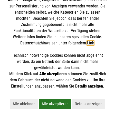
Datenschutz
Die Malteser
zur Personalisierung von Anzeigen verwendet werden. Sie
Kontakt
entscheiden selbst, welche Kategorien Sie zulassen
Barrierefreiheit
möchten. Beachten Sie jedoch, dass bei fehlender
Malteser in Deutschland
Zustimmung gegebenenfalls nicht mehr alle
Funktionalitäten der Webseite zur Verfügung stehen.
Malteserorden
Spendenkonto
Weitere Infos finden Sie in unseren speziellen Cookie-
Sharepoint
Datenschutzhinweisen unter folgendem
Link
.
Empfänger: Malteser Hilfsdienst e.V.
Technisch notwendige Cookies können nicht abgelehnt
IBAN: DE04370601201201223012
So finden Sie uns
werden, da ein Betrieb der Seite dann nicht mehr
BIC: GENODED1PA7
gewährleistet werden kann.
Mit dem Klick auf
Alle akzeptieren
stimmen Sie zusätzlich
Winkelstraße 30
dem Gebrauch der nicht notwendigen Cookies zu. Um Ihre
Der Malteser Hilfsdienst e.V. ist als eingetragene
Einstellungen anzupassen, wählen Sie
Details anzeigen
.
28207 Bremen
gemeinnützige Organisation von der Körperschaft- und
Telefon: 0421 427490
Gewerbesteuer befreit.
Email:
Alle ablehnen
Alle akzeptieren
Details anzeigen
Lehnt alle nicht-essentiellen Cookies ab
Akzeptiert alle Cookies einschließl
Öffnet detaillie