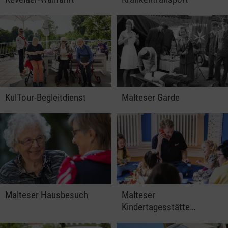
KulTour-Begleitdienst
Malteser Garde
Malteser Hausbesuch
Malteser
Kindertagesstätte…