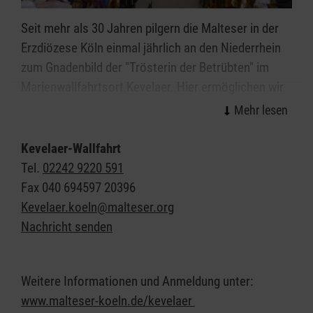
Seit mehr als 30 Jahren pilgern die Malteser in der
Erzdiözese Köln einmal jährlich an den Niederrhein
zum Gnadenbild der "Trösterin der Betrübten" im
Marienwallfahrtsort Kevelaer. Hier ermöglichen wir
älteren, kranken und behinderten Menschen, Dank
zahlreicher ehrenamtlicher Helferinnen und Helfer,
ihren Glauben in Gemeinschaft zu erleben. Auch die
Kevelaer-Wallfahrt
Bonner Malteser nehmen an der Kevelaer-Wallfahrt
Tel.
02242 9220 591
teil. Interessierte Pilgerinnen und Pilger sowie
Fax
040 694597 20396
Helferinnen und Helfer sind herzlich eingeladen an
Kevelaer.koeln@malteser.org
der Wallfahrt teilzunehmen.
Nachricht senden
Weitere Informationen und Anmeldung unter:
www.malteser-koeln.de/kevelaer