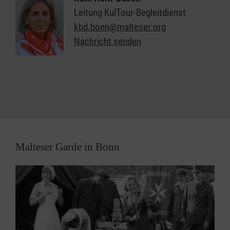
Museen oder Freilicht-Veranstaltungen. Der
Leitung KulTour-Begleitdienst
KulTour-Begleitdienst ist vielfältig und bietet für
kbd.bonn@malteser.org
jeden etwas.
Nachricht senden
Das Team des KulTour-Begleitdienst kümmert sich
um Organisation, Eintrittskarten und den Transfer.
Erfahrene Ehrenamtliche begleiten die Gruppe,
sodass die Seniorinnen und Senioren einen
barrierefreien Zugang zu den Kulturangeboten
erhalten.
Malteser Garde in Bonn
Der KultTour-Begleitdienst soll ein Lichtblick im
Einerlei des Alltags sein und er soll es den Gästen
ermöglichen, am kulturellen Leben trotz
gesundheitlicher Einschränkungen oder
Behinderungen teilzunehmen.
Engagierte Ehrenamtliche helfen Freude im Alltag zu