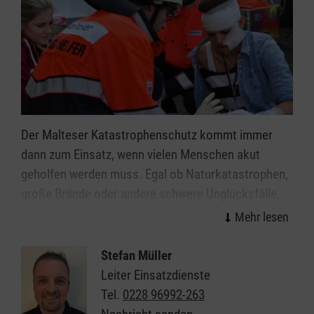
Der Malteser Katastrophenschutz kommt immer
dann zum Einsatz, wenn vielen Menschen akut
geholfen werden muss. Egal ob Naturkatastrophen,
große Brände oder andere schwere Unglücksfälle,
die ehrenamtlichen Einsatzkräfte helfen bei allen
Ereignissen, in denen die Kräfte von Feuerwehr und
Rettungsdienst nicht ausreichen.
Stefan Müller
Leiter Einsatzdienste
Organisiert in einzelnen Einsatzgruppen sind unsere
Tel.
0228 96992-263
Helferinnen und Helfer Spezialisten in den Bereichen