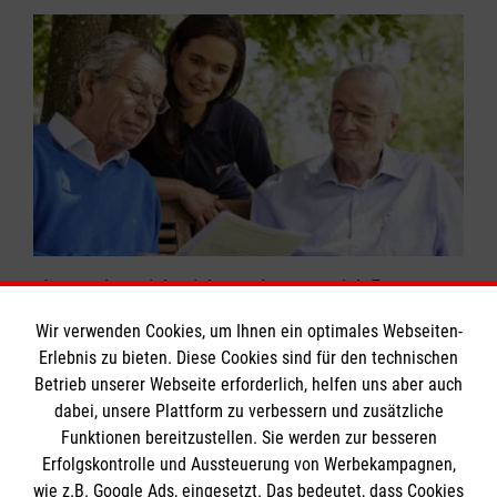
nutzen oder ehrenamtlich unterstützen?
Bitte melden Sie sich unter Telefon 0228 9699257
oder mew.bonn@malteser.org
„An wen kann ich mich wenden, wenn ich Fragen
zum Thema Patientenverfügung habe?“ – so oder
Wir verwenden Cookies, um Ihnen ein optimales Webseiten-
ähnlich lauten häufig Anfragen von Menschen, die
Erlebnis zu bieten. Diese Cookies sind für den technischen
sich darüber Gedanken machen, wer bei
Betrieb unserer Webseite erforderlich, helfen uns aber auch
medizinischen Fragen wie entscheiden soll, wenn
dabei, unsere Plattform zu verbessern und zusätzliche
Funktionen bereitzustellen. Sie werden zur besseren
sie sich selbst dazu nicht mehr äußern können.
Erfolgskontrolle und Aussteuerung von Werbekampagnen,
Vielen Menschen fällt es schwer, eine
Elena Friedl
wie z.B. Google Ads, eingesetzt. Das bedeutet, dass Cookies