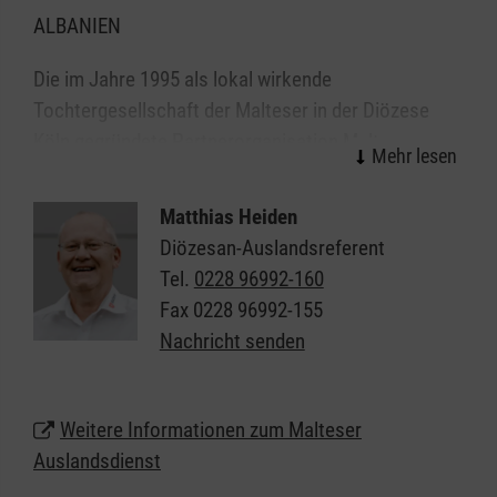
ALBANIEN
Die im Jahre 1995 als lokal wirkende
Tochtergesellschaft der Malteser in der Diözese
Köln gegründete Partnerorganisation Malteser-
Albania wurde in 2005 als eigenständige albanische
Hilfsorganisation des Malteser Ordens unter dem
Matthias Heiden
Namen
Organizata Shqiptare e Urdhrit te Maltes
Diözesan-Auslandsreferent
anerkannt und führt seine Projekte unter anderem
Tel.
0228 96992-160
mit finanzieller und beraterischer Unterstützung
Fax
0228 96992-155
durch die Malteser in der Diözese Köln vor allem in
Nachricht senden
der Region um Shkodra, einer 300.000 Einwohner
Stadt in Nordalbanien und dem Hauptsitz von
Malteser-Albania durch.
Weitere Informationen zum Malteser
Auslandsdienst