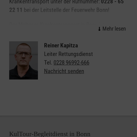
Krankentransport unter der Rufnummer:
0228 - 65
22 11
bei der Leitstelle der Feuerwehr Bonn!
Der Malteser Krankentransport in Bonn ist zur
Stelle, wenn das gesundheitliche Befinden eine Fahrt
mit dem eigenen Auto, den öffentlichen
Reiner Kapitza
Verkehrsmitteln oder einem Taxi nicht zulässt, aber
Leiter Rettungsdienst
keine akute Erkrankung oder Verletzung vorliegt, die
Tel.
0228 96992-666
den Einsatz der Notfallrettung erfordert. Typische
Nachricht senden
Einsatzfälle sind Fahrten zu einer Ärztin oder einem
Arzt, eine Verlegung ins Krankenhaus, in eine
Pflegeeinrichtung oder nach Hause. Ein
Krankentransport wird über die Leitstelle vor Ort
disponiert und kann nur von einer Ärztin oder einem
Arzt, bzw. von autorisiertem Personal in Auftrag
gegeben werden
KulTour-Begleitdienst in Bonn