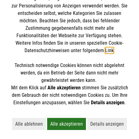
Patientenverfügung zu erstellen, die ihren Willen
Fachstelle Ethik (Malteser Deutschland gGmbH)
zur Personalisierung von Anzeigen verwendet werden. Sie
widerspiegelt, aussagekräftig ist und ihnen im
Tel.
0221 9822-4141
entscheiden selbst, welche Kategorien Sie zulassen
Ernstfall nicht schadet. Unklar ist den meisten auch,
Nachricht senden
möchten. Beachten Sie jedoch, dass bei fehlender
was eine Vorsorgevollmacht oder
Zustimmung gegebenenfalls nicht mehr alle
Funktionalitäten der Webseite zur Verfügung stehen.
Betreuungsverfügung ist und ob sich diese für sie
Weitere Infos finden Sie in unseren speziellen Cookie-
Mehr Informationen zur Malteser
eignet. Eine Patientenverfügung ist wichtig, damit
Datenschutzhinweisen unter folgendem
Link
.
Patientenverfügung
der Wille des Patienten beachtet wird, wenn er
diesen nicht mehr selbst äußern kann. Alles Themen
Technisch notwendige Cookies können nicht abgelehnt
die wichtig sind für Menschen aller Altersgruppen.
werden, da ein Betrieb der Seite dann nicht mehr
gewährleistet werden kann.
Sie möchten einen Termin für ein
Mit dem Klick auf
Alle akzeptieren
stimmen Sie zusätzlich
Informationsgespräch vereinbaren? Nehmen Sie
dem Gebrauch der nicht notwendigen Cookies zu. Um Ihre
Einstellungen anzupassen, wählen Sie
Details anzeigen
.
Rettungsdienst in Bonn
gerne Kontakt auf.
Die Malteser bieten kostenlose Informationen
Alle ablehnen
Alle akzeptieren
Details anzeigen
rund um das Thema „Patientenverfügung“
Lehnt alle nicht-essentiellen Cookies ab
Akzeptiert alle Cookies einschließl
Öffnet detaillie