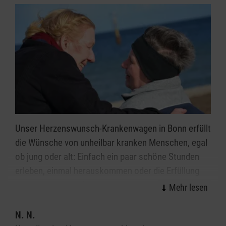
Analphabeten und Berufskurse an, Sport- und
Freizeitangebote für Jugendliche runden das
Programm ab.
DAS MAHL FÜR DIE ARMEN Dieses Projekt dient
der Versorgung von Menschen , die sich
lebensnotwendige Lebensmittel nicht mehr leisten
können. Diese Gruppe wächst zunehmend, dazu
zählen vor allem ältere Menschen, Obdachlose, aber
Unser Herzenswunsch-Krankenwagen in Bonn erfüllt
auch Menschen ohne Arbeit oder prekär
die Wünsche von unheilbar kranken Menschen, egal
Beschäftigte. Jeden Sonntag verteilen die Malteser
ob jung oder alt: Einfach ein paar schöne Stunden
ca. 550 warme Speisen. Aufgrund einer weiterhin
erleben, einmal herauskommen oder die Erfüllung
fehlenden bzw. angepassten Sozialabsicherung in
einer besonderen Herzensangelegenheit - dies alles
Albanien und den damit einhergehenden Problemen
ist möglich.
wird dieses Projekt derzeit intensiv ausgebaut.
N. N.
Speziell geschulte Ehrenamtliche aus dem