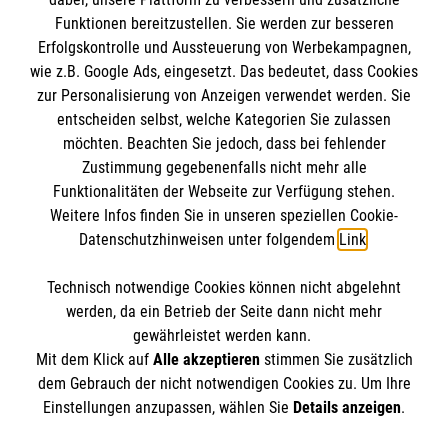
Funktionen bereitzustellen. Sie werden zur besseren
Erfolgskontrolle und Aussteuerung von Werbekampagnen,
Impressum
wie z.B. Google Ads, eingesetzt. Das bedeutet, dass Cookies
Datenschutz
Die Malteser
zur Personalisierung von Anzeigen verwendet werden. Sie
Barrierefreiheit
entscheiden selbst, welche Kategorien Sie zulassen
Kontakt
möchten. Beachten Sie jedoch, dass bei fehlender
Malteser in Deutschland
Zustimmung gegebenenfalls nicht mehr alle
Ansprechpersonen
Malteserorden
Funktionalitäten der Webseite zur Verfügung stehen.
Spendenkonto
Weitere Infos finden Sie in unseren speziellen Cookie-
Sharepoint
Datenschutzhinweisen unter folgendem
Link
.
Empfänger: Malteser Hilfsdienst e.V.
Technisch notwendige Cookies können nicht abgelehnt
Bank: Pax-Bank für Kirche und Caritas eG
So finden Sie uns
werden, da ein Betrieb der Seite dann nicht mehr
IBAN: DE27370601201201210085
gewährleistet werden kann.
Mit dem Klick auf
Alle akzeptieren
stimmen Sie zusätzlich
BIC: GENODED1PA7
Friedrich-Wöhler Straße 4
dem Gebrauch der nicht notwendigen Cookies zu. Um Ihre
Der Malteser Hilfsdienst e.V. ist als eingetragene
Einstellungen anzupassen, wählen Sie
Details anzeigen
.
53117 Bonn
gemeinnützige Organisation von der Körperschaft- und