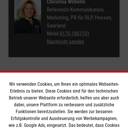
Christina Wilhelm
Referentin Kommunikation,
Marketing, PR für RLP, Hessen,
Saarland
Mobil
0175-1807151
Nachricht senden
Wir verwenden Cookies, um Ihnen ein optimales Webseiten-
Erlebnis zu bieten. Diese Cookies sind für den technischen
Betrieb unserer Webseite erforderlich, helfen uns aber auch
Informationen
dabei, unsere Plattform zu verbessern und zusätzliche
Funktionen bereitzustellen. Sie werden zur besseren
Erfolgskontrolle und Aussteuerung von Werbekampagnen,
Impressum
wie z.B. Google Ads, eingesetzt. Das bedeutet, dass Cookies
Datenschutz