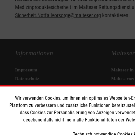
Medizinproduktesicherheit im Malteser Rettungsdienst u
Sicherheit.Notfallvorsorge@malteser.org
kontaktieren.
Informationen
Malteser
Impressum
Malteser in
Datenschutz
Malteseror
Barrierefreiheit
Malteser J
Kontakt
Malteser In
Wir verwenden Cookies, um Ihnen ein optimales Webseiten-Erle
Plattform zu verbessern und zusätzliche Funktionen bereitzuste
Medizinproduktesicherheit
Sharepoint
dass Cookies zur Personalisierung von Anzeigen verwendet
gegebenenfalls nicht mehr alle Funktionalitäten der Web
Der Malteser Hilfsdienst e.V. ist als eingetragene gemeinnü
Technisch notwendige Cookies k