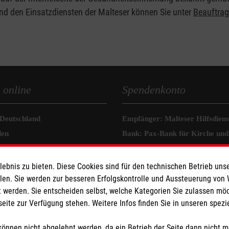
nd den Einsatzdiensten der Malteser können Sie unter
Beauftrag
 online
Spendenkonto
 Deutschland
Empfänger: Malteser Hilfsdienst
den
Bank: Pax-Bank für Kirche und
ugend
IBAN: DE67 3706 0120 1201 2
ternational
BIC: GENODED1PA7
bnis zu bieten. Diese Cookies sind für den technischen Betrieb unse
llen. Sie werden zur besseren Erfolgskontrolle und Aussteuerung von
 werden. Sie entscheiden selbst, welche Kategorien Sie zulassen mö
seite zur Verfügung stehen. Weitere Infos finden Sie in unseren spe
tzige Organisation von der Körperschaft- und Gewerbesteuer befreit.
önnen nicht abgelehnt werden, da ein Betrieb der Seite dann nicht 