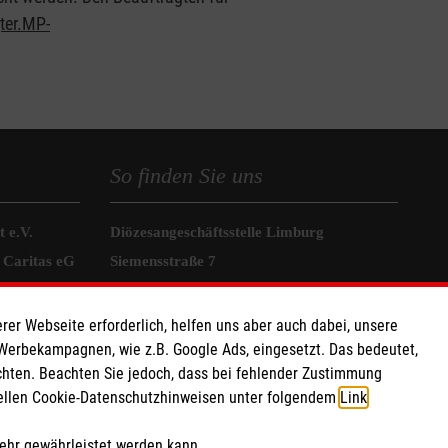
ter.MP-
So finden Sie uns
 e.V.
Diözesangeschäftsstelle Limburg
 Caritas eG
Siemensstraße 7
110 14
65549 Limburg
Telefon: 06431 9488-0
rer Webseite erforderlich, helfen uns aber auch dabei, unsere
 Werbekampagnen, wie z.B. Google Ads, eingesetzt. Das bedeutet,
E-Mail:
info.limburg@malteser.org
chten. Beachten Sie jedoch, dass bei fehlender Zustimmung
ziellen Cookie-Datenschutzhinweisen unter folgendem
Link
.
mehr gewährleistet werden kann.