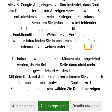
wie z.B. Google Ads, eingesetzt. Das bedeutet, dass Cookies
Datenschutz
Die Malteser
zur Personalisierung von Anzeigen verwendet werden. Sie
Barrierefreiheit
entscheiden selbst, welche Kategorien Sie zulassen
Kontakt
möchten. Beachten Sie jedoch, dass bei fehlender
Malteser in Deutschland
Zustimmung gegebenenfalls nicht mehr alle
Medizinproduktesicherheit
Malteserorden
Funktionalitäten der Webseite zur Verfügung stehen.
Spendenkonto
Weitere Infos finden Sie in unseren speziellen Cookie-
Malteser Jugend
Datenschutzhinweisen unter folgendem
Link
.
Malteser International
Empfänger: Malteser Hilfsdienst e.V.
Sharepoint
Technisch notwendige Cookies können nicht abgelehnt
Bistum Limburg
So finden Sie uns
werden, da ein Betrieb der Seite dann nicht mehr
Bank: Pax-Bank
gewährleistet werden kann.
Mit dem Klick auf
Alle akzeptieren
stimmen Sie zusätzlich
IBAN: DE67 3706 0120 1201 2110 14
Diözesangeschäftsstelle Limburg
dem Gebrauch der nicht notwendigen Cookies zu. Um Ihre
BIC: GENODED1PA7
Der Malteser Hilfsdienst e.V. ist als eingetragene
Einstellungen anzupassen, wählen Sie
Details anzeigen
.
Siemensstraße 7
gemeinnützige Organisation von der Körperschaft- und
65549 Limburg
Gewerbesteuer befreit.
Telefon: 06431 9488-0
Alle ablehnen
Alle akzeptieren
Details anzeigen
Lehnt alle nicht-essentiellen Cookies ab
Akzeptiert alle Cookies einschließl
Öffnet detaillie