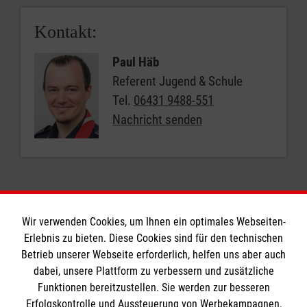
-> Mehrjährige Erfahrung in der (Malteser)
Jugendarbeit, idealerweise als aktive
Kontakt:
Gruppenleitung
Paul Häb
-> Hospitation und Tätigkeit als Schulungs-
Referent Jugend & Schule
Teamer*in bei mind. einem Kurs Gruppe Leiten
Tel.
06431 9488-551
2
Nachricht senden
der Malteser Jugend
-> Durchführung und Anleitung von Einheiten
bei Kursen Gl 1 und/oder Gl 2
-> Interesse und Bereitschaft, sich aktiv in das
Seminar einzubringen und eigene Methoden
mitzubringen bzw. zu entwickeln
Wir verwenden Cookies, um Ihnen ein optimales Webseiten-
Erlebnis zu bieten. Diese Cookies sind für den technischen
Informationen
Betrieb unserer Webseite erforderlich, helfen uns aber auch
dabei, unsere Plattform zu verbessern und zusätzliche
Funktionen bereitzustellen. Sie werden zur besseren
Erfolgskontrolle und Aussteuerung von Werbekampagnen,
Impressum