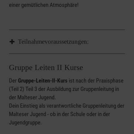
einer gemütlichen Atmosphäre!
Teilnahmevoraussetzungen:
-> Mindestalter 15 Jahre sowie Befürwortung
Gruppe Leiten II Kurse
durch das Diözesanjugendreferat
-> Teilnehmende erklären sich mit den
Der
Gruppe-Leiten-II-Kurs
ist nach der Praxisphase
Kursregeln einverstanden
(Teil 2) Teil 3 der Ausbildung zur Gruppenleitung in
der Malteser Jugend.
Dein Einstieg als verantwortliche Gruppenleitung der
Malteser Jugend - ob in der Schule oder in der
Jugendgruppe.