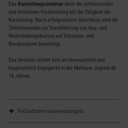
-> Teilnehmende erklären sich mit den
Das
Kursleitungsseminar
dient der umfassenden
Kursregeln einverstanden
und intensiven Vorbereitung auf die Tätigkeit als
-> Vorherige Teilnahme am Kurs "Gruppe leiten
Kursleitung. Nach erfolgreichem Abschluss sind die
1" oder eine
Teilnehmenden zur Durchführung von Aus- und
entsprechende, vom Diözesanjugendreferat
Weiterbildungskursen auf Diözesan- und
bestätigte Qualifikation
Bundesebene berechtigt.
(pädagogische Ausbildung,
Helfergrundausbildung…).
Das Seminar richtet sich an ehrenamtlich und
Alterntiv die Malteser Grundausbildung.
hauptamtlich Engagierte in der Malteser Jugend ab
-> gültiger Erste-Hilfe-Grundkurs (9
18 Jahren.
Unterrichtseinheiten) oder
eine höherwertige Qualifikation, die nicht
länger als drei Jahre
zurückliegt.
Teilnahmevoraussetzungen: