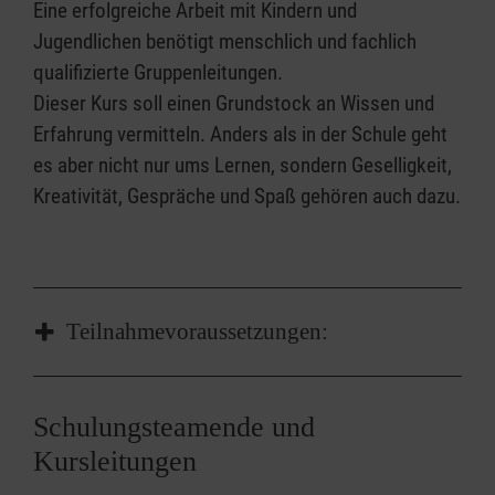
Eine erfolgreiche Arbeit mit Kindern und
Jugendlichen benötigt menschlich und fachlich
qualifizierte Gruppenleitungen.
Dieser Kurs soll einen Grundstock an Wissen und
Erfahrung vermitteln. Anders als in der Schule geht
es aber nicht nur ums Lernen, sondern Geselligkeit,
Kreativität, Gespräche und Spaß gehören auch dazu.
Teilnahmevoraussetzungen:
-> Mindestalter 16 Jahre sowie Befürwortung
Schulungsteamende und
durch das
Kursleitungen
Diözesanjugendreferat