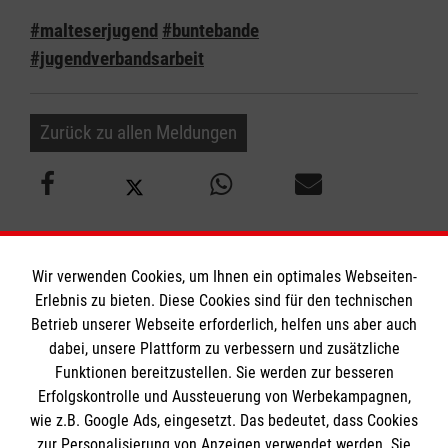
#malteserjugend
#buntebande
#jugendverbandsarbeit
Zurück zu allen Meldungen
Wir verwenden Cookies, um Ihnen ein optimales Webseiten-
Erlebnis zu bieten. Diese Cookies sind für den technischen
Informationen
Betrieb unserer Webseite erforderlich, helfen uns aber auch
dabei, unsere Plattform zu verbessern und zusätzliche
Funktionen bereitzustellen. Sie werden zur besseren
Erfolgskontrolle und Aussteuerung von Werbekampagnen,
Impressum
wie z.B. Google Ads, eingesetzt. Das bedeutet, dass Cookies
Datenschutz
Die Malteser
zur Personalisierung von Anzeigen verwendet werden. Sie