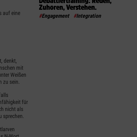
Debattiertraining: Reden,
Zuhören, Verstehen.
s auf eine
#
Engagement
#
Integration
t, denkt,
enschen mit
unter Weißen
 zu sein.
alls
fähigkeit für
 nicht als
zu sprechen.
tlarven
as N-Wort