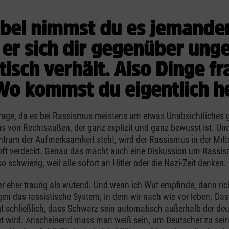
bel nimmst du es jemande
er sich dir gegenüber ung
tisch verhält. Also Dinge fr
Wo kommst du eigentlich h
Frage, da es bei Rassismus meistens um etwas Unabsichtliches g
 von Rechtsaußen, der ganz explizit und ganz bewusst ist. Und
ntrum der Aufmerksamkeit steht, wird der Rassismus in der Mitt
oft verdeckt. Genau das macht auch eine Diskussion um Rassis
 schwierig, weil alle sofort an Hitler oder die Nazi-Zeit denken.
er eher traurig als wütend. Und wenn ich Wut empfinde, dann ric
gen das rassistische System, in dem wir nach wie vor leben. Das 
gt schließlich, dass Schwarz sein automatisch außerhalb der de
et wird. Anscheinend muss man weiß sein, um Deutscher zu sein.