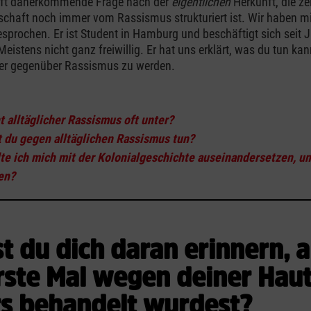
ft daherkommende Frage nach der
eigentlichen
Herkunft, die zei
schaft noch immer vom Rassismus strukturiert ist. Wir haben mi
prochen. Er ist Student in Hamburg und beschäftigt sich seit 
istens nicht ganz freiwillig. Er hat uns erklärt, was du tun ka
ler gegenüber Rassismus zu werden.
:
 alltäglicher Rassismus oft unter?
 du gegen alltäglichen Rassismus tun?
te ich mich mit der Kolonialgeschichte auseinandersetzen, 
en?
t du dich daran erinnern, a
rste Mal wegen deiner Hau
s behandelt wurdest?