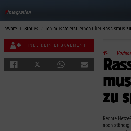
#
Integration
aware
Stories
Ich musste erst lernen über Rassismus z
FINDE DEIN ENGAGEMENT
Vorles
Rass
muss
zu s
Rechte Hetze
noch ständig 