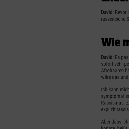
David
: Bevor 
rassistische S
Wie m
David
: Es pas
sofort sehr 
Afrohaaren hä
wäre das unde
Ich kann mich
symptomatisch
Rassismus. Z
explizit rass
Aber dass ich 
konnte, heißt