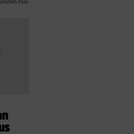
deutschen Pass
:
an
us