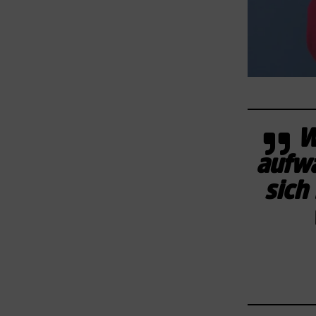
W
aufwa
sich