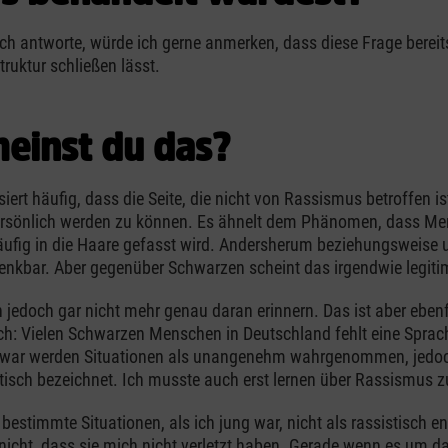
ich antworte, würde ich gerne anmerken, dass diese Frage bereit
truktur schließen lässt.
einst du das?
siert häufig, dass die Seite, die nicht von Rassismus betroffen is
persönlich werden zu können. Es ähnelt dem Phänomen, dass M
ufig in die Haare gefasst wird. Andersherum beziehungsweise 
nkbar. Aber gegenüber Schwarzen scheint das irgendwie legitim
 jedoch gar nicht mehr genau daran erinnern. Das ist aber ebenf
: Vielen Schwarzen Menschen in Deutschland fehlt eine Sprach
war werden Situationen als unangenehm wahrgenommen, jedoch
istisch bezeichnet. Ich musste auch erst lernen über Rassismus 
bestimmte Situationen, als ich jung war, nicht als rassistisch en
 nicht, dass sie mich nicht verletzt haben. Gerade wenn es um d