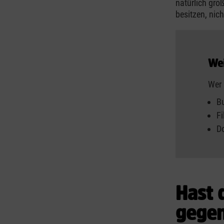
natürlich gro
besitzen, nich
Wei
Wer 
B
Fi
D
Hast 
gegen