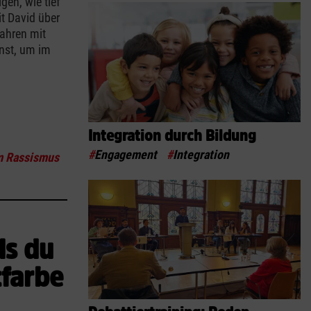
gen, wie tief
t David über
Jahren mit
nnst, um im
Integration durch Bildung
#
Engagement
#
Integration
um Rassismus
ls du
tfarbe