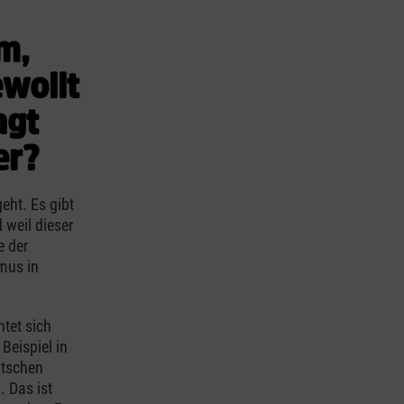
m,
ewollt
agt
er?
eht. Es gibt
 weil dieser
e der
mus in
htet sich
Beispiel in
utschen
 Das ist