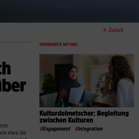
Zurück
VERWANDTE ARTIKEL
ch
über
Kulturdolmetscher: Begleitung
zwischen Kulturen
eute
#
Engagement
#
Integration
wie etwa die