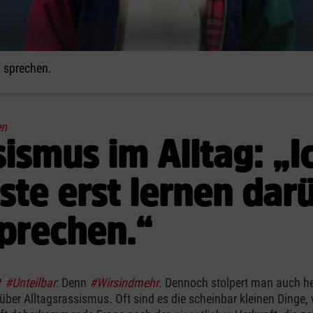
u sprechen.
en
ismus im Alltag: „I
te erst lernen dar
prechen.“
?
#Unteilbar
: Denn
#Wirsindmehr
. Dennoch stolpert man auch h
über Alltagsrassismus. Oft sind es die scheinbar kleinen Dinge, 