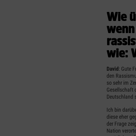
Wie ü
wenn 
rassis
wie: 
David
: Gute 
den Rassismus
so sehr im Ze
Gesellschaft 
Deutschland so
Ich bin darüb
diese eher ge
der Frage zei
Nation verort