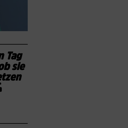
n Tag
ob sie
etzen