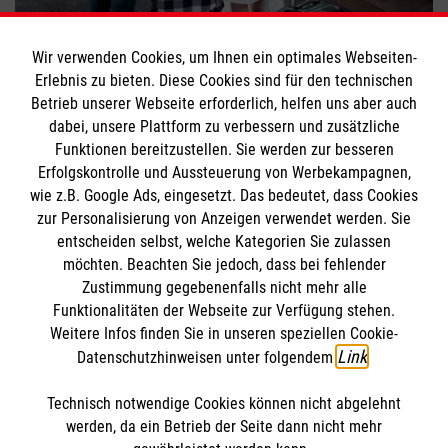
Reisen, aber sicher!
Wir verwenden Cookies, um Ihnen ein optimales Webseiten-
Erlebnis zu bieten. Diese Cookies sind für den technischen
#
Freizeitaktivitäten
#
Psyche & Gesundheit
Betrieb unserer Webseite erforderlich, helfen uns aber auch
dabei, unsere Plattform zu verbessern und zusätzliche
Funktionen bereitzustellen. Sie werden zur besseren
Bewerte diesen Artikel
Erfolgskontrolle und Aussteuerung von Werbekampagnen,
wie z.B. Google Ads, eingesetzt. Das bedeutet, dass Cookies
zur Personalisierung von Anzeigen verwendet werden. Sie
entscheiden selbst, welche Kategorien Sie zulassen
möchten. Beachten Sie jedoch, dass bei fehlender
Zustimmung gegebenenfalls nicht mehr alle
Funktionalitäten der Webseite zur Verfügung stehen.
Weitere Infos finden Sie in unseren speziellen Cookie-
SPENDE AN DIE MALTESER
FINDE DEIN ENGAGEMENT
Link
Datenschutzhinweisen unter folgendem
.
Technisch notwendige Cookies können nicht abgelehnt
Themenübersicht
Über diesen Hub
werden, da ein Betrieb der Seite dann nicht mehr