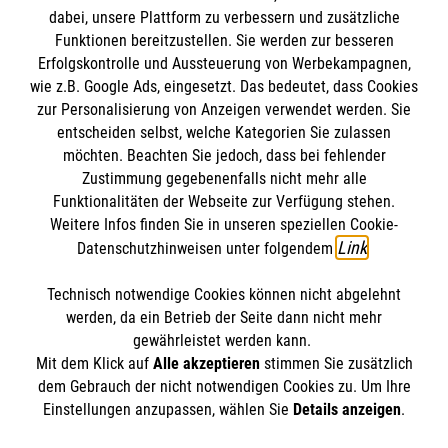
dabei, unsere Plattform zu verbessern und zusätzliche
Funktionen bereitzustellen. Sie werden zur besseren
Bewerte diesen Artikel
Erfolgskontrolle und Aussteuerung von Werbekampagnen,
wie z.B. Google Ads, eingesetzt. Das bedeutet, dass Cookies
zur Personalisierung von Anzeigen verwendet werden. Sie
entscheiden selbst, welche Kategorien Sie zulassen
möchten. Beachten Sie jedoch, dass bei fehlender
Zustimmung gegebenenfalls nicht mehr alle
Funktionalitäten der Webseite zur Verfügung stehen.
Weitere Infos finden Sie in unseren speziellen Cookie-
SPENDE AN DIE MALTESER
FINDE DEIN ENGAGEMENT
Link
Datenschutzhinweisen unter folgendem
.
Technisch notwendige Cookies können nicht abgelehnt
Themenübersicht
Über diesen Hub
werden, da ein Betrieb der Seite dann nicht mehr
gewährleistet werden kann.
Kontakt
Impressum
Mit dem Klick auf
Alle akzeptieren
stimmen Sie zusätzlich
STORIES
dem Gebrauch der nicht notwendigen Cookies zu. Um Ihre
HILFREICH
Datenschutz
Malteser.de
Einstellungen anzupassen, wählen Sie
Details anzeigen
.