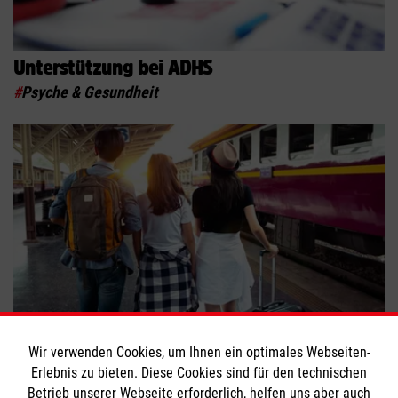
Unterstützung bei ADHS
#
Psyche & Gesundheit
Reisen, aber sicher!
Wir verwenden Cookies, um Ihnen ein optimales Webseiten-
Erlebnis zu bieten. Diese Cookies sind für den technischen
#
Freizeitaktivitäten
#
Psyche & Gesundheit
Betrieb unserer Webseite erforderlich, helfen uns aber auch