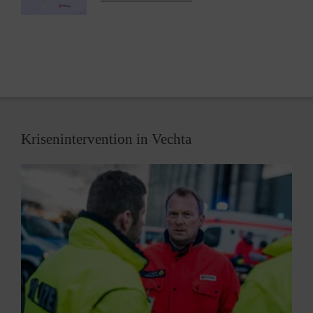
Vechta-Langförden
disponiert und kann nur von einer Ärztin oder einem
Arzt, bzw. von autorisiertem Personal in Auftrag
gegeben werden.
Termine in Bakum
25.02.2025 von 16:00 - 20:00 Uhr Pfarrheim Bakum,
Kirchstr. 10, 49456 Bakum
Krisenintervention in Vechta
29.04.2025 von 16:00 - 20:00 Uhr Pfarrheim Bakum,
Kirchstr. 10, 49456 Bakum
08.07.2025 von 16:00 - 20:00 Uhr Pfarrheim Bakum,
Kirchstr. 10, 49456 Bakum (hier kommt ein Food
Truck)
16.09.2025 von 16:00 - 20:00 Uhr Pfarrheim Bakum,
Kirchstr. 10, 49456 Bakum