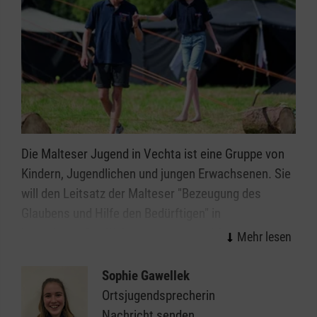
Die Malteser Jugend in Vechta ist eine Gruppe von
Kindern, Jugendlichen und jungen Erwachsenen. Sie
will den Leitsatz der Malteser "Bezeugung des
Glaubens und Hilfe den Bedürftigen" in
jugendgemäßer Weise umsetzen und für die ihr
anvertrauten Menschen erlebbar machen. Der
heranwachsende Mensch wird ganzheitlich
Sophie Gawellek
gefördert und gefordert. Durch vielfältige und
Ortsjugendsprecherin
zielgruppenorientierte Angebote wird die
Nachricht senden