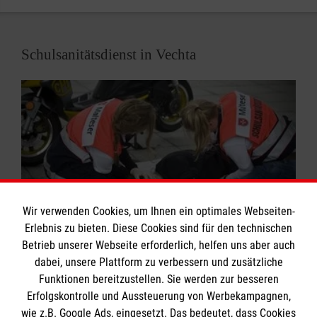
Wenn Sie für eine Veranstaltung einen
Sanitätsdienst benötigen, dann senden Sie uns
gerne eine Nachricht.
Schulsanitätsdienst in Vechta
Wir verwenden Cookies, um Ihnen ein optimales Webseiten-
Erlebnis zu bieten. Diese Cookies sind für den technischen
Betrieb unserer Webseite erforderlich, helfen uns aber auch
Schulsanitäterinnen und Schulsanitäter sind in
dabei, unsere Plattform zu verbessern und zusätzliche
Erster Hilfe und im Umgang mit hilfsbedürftigen
Funktionen bereitzustellen. Sie werden zur besseren
Menschen ausgebildet. Sie kümmern sich an ihrer
Erfolgskontrolle und Aussteuerung von Werbekampagnen,
Schule bei kleineren Verletzungen und Notfällen um
wie z.B. Google Ads, eingesetzt. Das bedeutet, dass Cookies