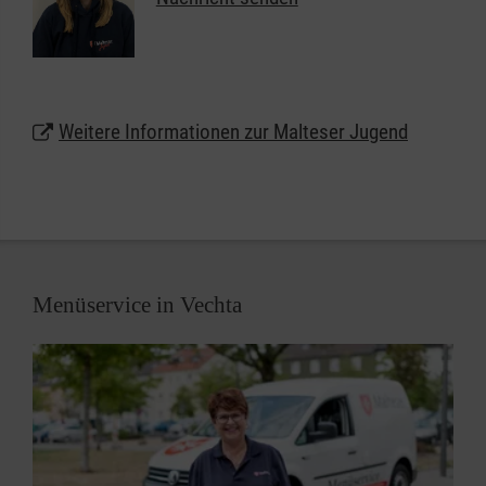
Werteentwicklung des jungen Menschen geprägt:
Verantwortungsbewusstsein, Hilfsbereitschaft,
Toleranz, Achtung und Respekt werden nicht nur
gelehrt, sondern gelebt.
Weitere Informationen zur Malteser Jugend
Als christlicher Jugendverband achtet die Malteser
Jugend jeden Menschen, unabhängig seiner
Nationalität und Religion, selbstverständlich haben
auch Kinder und Jugendliche mit Behinderung ihren
Platz in den Gruppen der Malteser Jugend.
Menüservice in Vechta