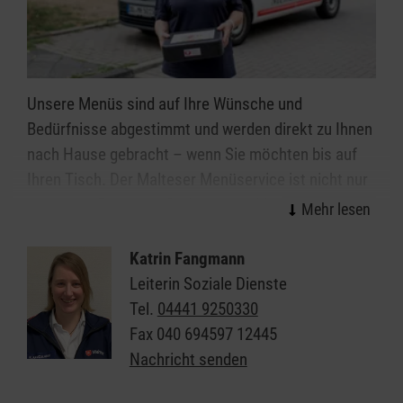
Unsere Menüs sind auf Ihre Wünsche und
Bedürfnisse abgestimmt und werden direkt zu Ihnen
nach Hause gebracht – wenn Sie möchten bis auf
Ihren Tisch. Der Malteser Menüservice ist nicht nur
irgendein „Essen auf Rädern“ oder Mahlzeitendienst.
Wir stehen für gute, gesunde Ernährung, eine
leckere Menü-Auswahl und nicht zuletzt für die
Katrin Fangmann
Freude am persönlichen Kontakt.
Leiterin Soziale Dienste
Tel.
04441 9250330
Lassen Sie sich beraten und erhalten weitere
Fax
040 694597 12445
Informationen zum Malteser Menüservice in
Nachricht senden
Vechta.