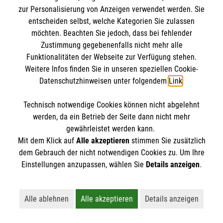
zur Personalisierung von Anzeigen verwendet werden. Sie
Patientinnen und Patienten und tragen
entscheiden selbst, welche Kategorien Sie zulassen
Verantwortung für die ihnen zur Verfügung
möchten. Beachten Sie jedoch, dass bei fehlender
gestellten Räume, Geräte und Materialien. Der
Malteser Vechta
Zustimmung gegebenenfalls nicht mehr alle
Schulsanitätsdienst in Vechta unterstützt so die
Tel.
04441 4013
Funktionalitäten der Webseite zur Verfügung stehen.
Schulleitung in ihrer Verantwortung für die
Fax
04441 9250328
Weitere Infos finden Sie in unseren speziellen Cookie-
Sicherheit der Schülerinnen, Schüler und Lehrkräfte.
Datenschutzhinweisen unter folgendem
Link
.
Nachricht senden
Wir möchten jungen Menschen das Thema "Helfen"
Technisch notwendige Cookies können nicht abgelehnt
näherbringen: Anpacken, gesellschaftliche
werden, da ein Betrieb der Seite dann nicht mehr
Verantwortung übernehmen, Zivilcourage zeigen
gewährleistet werden kann.
Weitere Informationen zum Malteser
und vielleicht sogar Leben retten.
Mit dem Klick auf
Alle akzeptieren
stimmen Sie zusätzlich
Schulsanitätsdienst
dem Gebrauch der nicht notwendigen Cookies zu. Um Ihre
Einstellungen anzupassen, wählen Sie
Details anzeigen
.
Alle ablehnen
Alle akzeptieren
Details anzeigen
Lehnt alle nicht-essentiellen Cookies ab
Akzeptiert alle Cookies einschließl
Öffnet detaillie