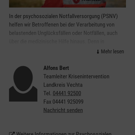
In der psychosozialen Notfallversorgung (PSNV)
helfen wir Betroffenen bei der Verarbeitung von
belastenden Unglücksfällen oder Notfällen, auch
über die medizinische Hilfe hinaus. Denn in
Notfallsituationen oder bei Unglücksfällen reichen
medizinische und technische Hilfeleistungen allein
oftmals nicht aus. Es handelt sich dabei nicht nur
Alfons Bert
um Unterstützung nach schwerwiegenden
Teamleiter Krisenintervention
Ereignissen für die Bevölkerung in Vechta, sondern
Landkreis Vechta
auch um die gezielte Fürsorge für unsere Helfenden
Tel.
04441 92500
und Mitarbeitenden.
Fax
04441 925099
Nachricht senden
Weitere Informationen zur Psychosozialen