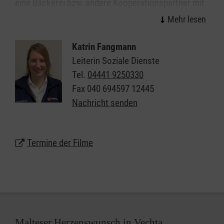
eine Bäckerei bzw. andere Kooperationspartner mit
involviert.
Das jeweilige Kino stellt die Räumlichkeiten und den
Katrin Fangmann
Kaffee zur Verfügung, während sich die Malteser
Leiterin Soziale Dienste
darum kümmern, dass der Kaffee und der von einer
Tel.
04441 9250330
Bäckerei gesponserte Kuchen an die Besucher
Fax
040 694597 12445
verteilt werden. Die Besucher der verschiedenen
Nachricht senden
Altersgruppen erfreuen sich an diesem Nachmittag
bei Kaffee und Kuchen auf der Leinwand an einem
Termine der Filme
Klassiker oder einem aktuellem Film.
Die aktuellen Termine finden Sie auf der rechten
Seite.
Malteser Herzenswunsch in Vechta