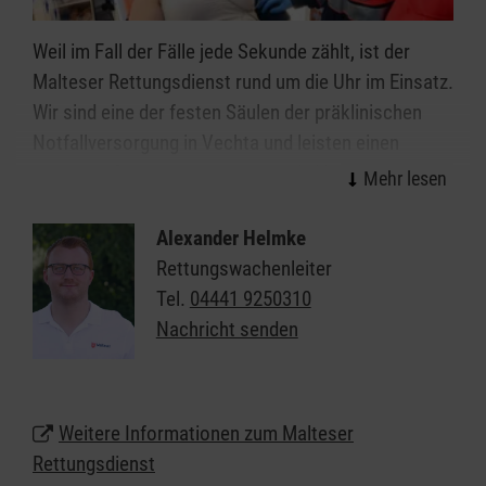
Weil im Fall der Fälle jede Sekunde zählt, ist der
Malteser Rettungsdienst rund um die Uhr im Einsatz.
Wir sind eine der festen Säulen der präklinischen
Notfallversorgung in Vechta und leisten einen
wichtigen Beitrag für eine optimale Versorgung von
Notfallpatientinnen und -patienten und Erkrankten.
Als einer der größten Arbeitgeber am Markt bieten
Alexander Helmke
die Malteser attraktive Bedingungen für unsere
Rettungswachenleiter
Mitarbeiterinnen und Mitarbeiter und vielfältige
Tel.
04441 9250310
Chancen für alle, die eine berufliche Perspektive im
Nachricht senden
Rettungsdienst suchen.
Weitere Informationen zum Malteser
Rettungsdienst