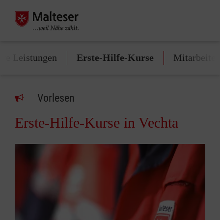
re Leistungen
Erste-Hilfe-Kurse
Mitarbeite
Vorlesen
Erste-Hilfe-Kurse in Vechta