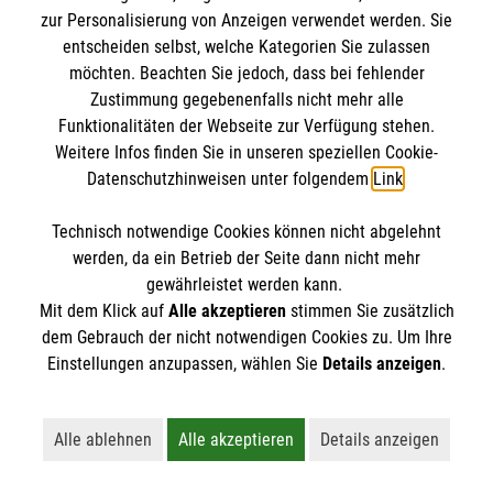
Datenschutz
Die Malteser
zur Personalisierung von Anzeigen verwendet werden. Sie
Erwachsenen
Teilnehmergruppe:
Kontakt
entscheiden selbst, welche Kategorien Sie zulassen
Maßnahmen bei Verbrennungen,
möchten. Beachten Sie jedoch, dass bei fehlender
Eltern, Großeltern, Babysitter,
Vergiftungen und Knochenbrüchen
Malteser in Deutschland
Zustimmung gegebenenfalls nicht mehr alle
Jugendgruppenleiter etc.
Maßnahmen bei Bewusstlosigkeit und
Malteserorden
Funktionalitäten der Webseite zur Verfügung stehen.
Spendenkonto
Atemstörungen
Weitere Infos finden Sie in unseren speziellen Cookie-
Sharepoint
Kursdauer:
sowie Pseudokrupp, Asthma und
Datenschutzhinweisen unter folgendem
Link
.
8 Unterrichtseinheiten a 45 Minuten
Allergien.
Empfänger: Malteser Hilfsdienst e.V.
Technisch notwendige Cookies können nicht abgelehnt
Bank: Pax-Bank eG
So finden Sie uns
Jetzt Kurs buchen: Erste Hilfe bei
werden, da ein Betrieb der Seite dann nicht mehr
Teilnehmergruppe:
Kindernotfällen
IBAN: DE96370601201201225139
gewährleistet werden kann.
Erzieherinnen und Erzieher, Betreuerinnen und
Mit dem Klick auf
Alle akzeptieren
stimmen Sie zusätzlich
BIC: GENODED1PAX
Betreuer, Personen, die beruflich mit Kindern
Lattweg 1-5
dem Gebrauch der nicht notwendigen Cookies zu. Um Ihre
zu tun haben
Der Malteser Hilfsdienst e.V. ist als eingetragene
Einstellungen anzupassen, wählen Sie
Details anzeigen
.
49377 Vechta
gemeinnützige Organisation von der Körperschaft- und
Telefon: 04441 4013
Kursdauer:
Gewerbesteuer befreit.
9 Unterrichtseinheiten à 45 Minuten
Email:
Alle ablehnen
Alle akzeptieren
Details anzeigen
Lehnt alle nicht-essentiellen Cookies ab
Akzeptiert alle Cookies einschließl
Öffnet detaillie