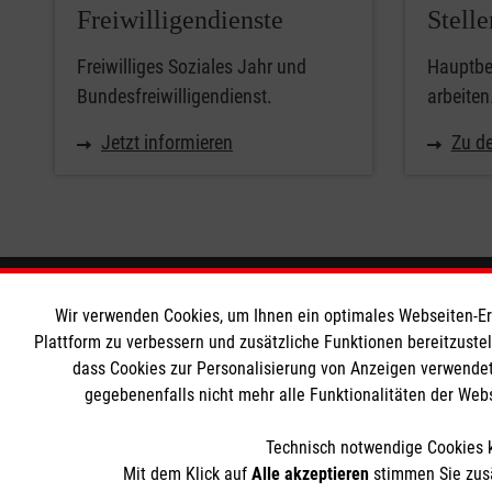
Freiwilligendienste
Stell
Freiwilliges Soziales Jahr und
Hauptber
Bundesfreiwilligendienst.
arbeiten
Jetzt informieren
Zu de
Informationen
Die Malt
Wir verwenden Cookies, um Ihnen ein optimales Webseiten-Erle
Plattform zu verbessern und zusätzliche Funktionen bereitzuste
dass Cookies zur Personalisierung von Anzeigen verwendet
Impressum
Malteser in
gegebenenfalls nicht mehr alle Funktionalitäten der Web
Datenschutz
Malteseror
Barrierefreiheit
Sharepoint
Technisch notwendige Cookies k
Kontakt
Mit dem Klick auf
Alle akzeptieren
stimmen Sie zusä