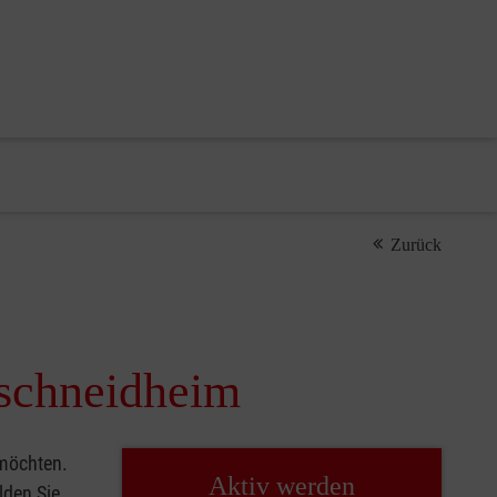
Zurück
rschneidheim
 möchten.
Aktiv werden
lden Sie