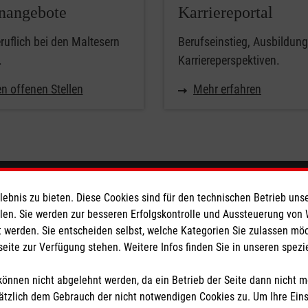
enangebote
Karriereportal
uflich bei den Maltesern
Berufseinstieg, Ausbildun
.
Karriereperspektiven.
n offenen Stellen
Mehr erfahren
eser
bnis zu bieten. Diese Cookies sind für den technischen Betrieb unse
llen. Sie werden zur besseren Erfolgskontrolle und Aussteuerung von
 werden. Sie entscheiden selbst, welche Kategorien Sie zulassen mö
 Deutschland
seite zur Verfügung stehen. Weitere Infos finden Sie in unseren spe
den
önnen nicht abgelehnt werden, da ein Betrieb der Seite dann nicht 
tzlich dem Gebrauch der nicht notwendigen Cookies zu. Um Ihre Ein