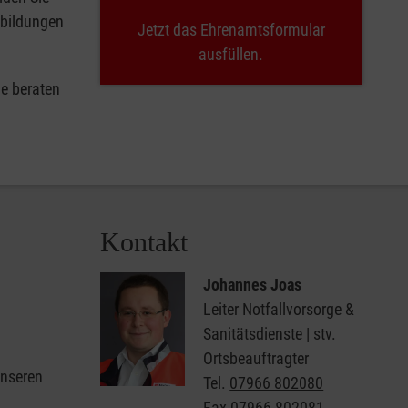
tbildungen
Jetzt das Ehrenamtsformular
ausfüllen.
e beraten
Kontakt
Johannes Joas
Leiter Notfallvorsorge &
Sanitätsdienste | stv.
Ortsbeauftragter
unseren
Tel.
07966 802080
Fax
07966 802081