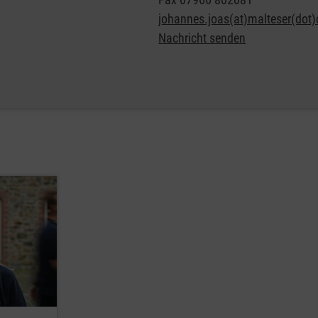
johannes.joas(at)malteser(dot)
Nachricht senden