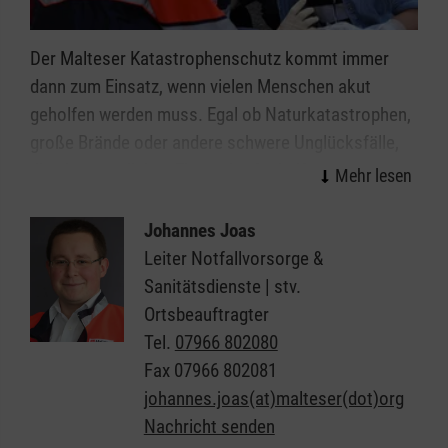
Der Malteser Katastrophenschutz kommt immer
dann zum Einsatz, wenn vielen Menschen akut
geholfen werden muss. Egal ob Naturkatastrophen,
große Brände oder andere schwere Unglücksfälle,
die ehrenamtlichen Einsatzkräfte helfen bei allen
Ereignissen, in denen die Kräfte von Feuerwehr und
Rettungsdienst nicht ausreichen.
Johannes Joas
Leiter Notfallvorsorge &
Organisiert in einzelnen Einsatzgruppen sind unsere
Sanitätsdienste | stv.
Helferinnen und Helfer Spezialisten in den Bereichen
Ortsbeauftragter
Sanitätsdienst, Technik, Betreuung und
Tel.
07966 802080
Kommunikation/Führung. In all diesen Bereichen
Fax
07966 802081
suchen wir immer Menschen, die im Fall der Fälle
johannes.joas(at)malteser(dot)org
bereit sind, sich für ihre Mitmenschen zu
Nachricht senden
engagieren.