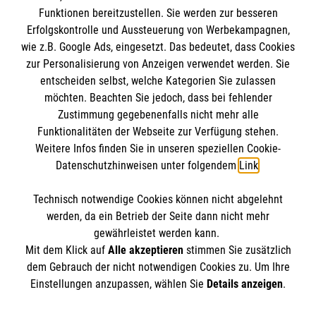
Geschichte:
Funktionen bereitzustellen. Sie werden zur besseren
Erfolgskontrolle und Aussteuerung von Werbekampagnen,
Informationen
1971: Die Malteser organisieren gemeinsam mit
wie z.B. Google Ads, eingesetzt. Das bedeutet, dass Cookies
zur Personalisierung von Anzeigen verwendet werden. Sie
anderen Hilfsorganisationen den Sonnenzug,
entscheiden selbst, welche Kategorien Sie zulassen
der zunächst jährlich stattfindet. Die Teilnehmer
Impressum
möchten. Beachten Sie jedoch, dass bei fehlender
reisen mit Sonderzügen der DB von Stuttgart
Datenschutz
Die Malteser
Zustimmung gegebenenfalls nicht mehr alle
über Göppingen und Ulm an den Bodensee.
Funktionalitäten der Webseite zur Verfügung stehen.
Barrierefreiheit
In der Folgezeit ziehen sich nach und nach die
Weitere Infos finden Sie in unseren speziellen Cookie-
Kontakt
anderen Organisationen aus der Aktion zurück.
Datenschutzhinweisen unter folgendem
Link
.
Malteser in Deutschland
1991: Der Sonnenzug wird erstmals allein von
Malteserorden
Technisch notwendige Cookies können nicht abgelehnt
den Maltesern organisiert und durchgeführt.
Sharepoint
So finden Sie uns
werden, da ein Betrieb der Seite dann nicht mehr
1995: Die schwierige Finanzierbarkeit des
gewährleistet werden kann.
Großausfluges führt dazu, dass der Sonnenzug
Mit dem Klick auf
Alle akzeptieren
stimmen Sie zusätzlich
nur noch alle zwei Jahre angeboten wird.
Franz-Bühler-Straße 2
dem Gebrauch der nicht notwendigen Cookies zu. Um Ihre
Der Malteser Hilfsdienst e.V. ist als eingetragene
2005: Aus organisatorischen Gründen wird der
Einstellungen anzupassen, wählen Sie
Details anzeigen
.
73485 Unterschneidheim
gemeinnützige Organisation von der Körperschaft- und
Sonnenzug erstmals nicht mehr mit der Bahn,
Telefon: 07966 802080