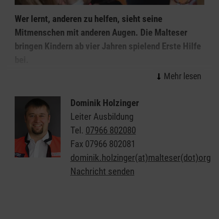
Wer lernt, anderen zu helfen, sieht seine
Mitmenschen mit anderen Augen. Die Malteser
bringen Kindern ab vier Jahren spielend Erste Hilfe
bei.
„Abenteuer Helfen“ heißt diese Aktion. Kinder und
Jugendliche lernen und üben, wie sie Menschen
Dominik Holzinger
trösten, wie sie selbst helfen (z. B. einfache
Leiter Ausbildung
Verbände anlegen) und wie sie schnell Hilfe holen
Tel.
07966 802080
(also den Notruf richtig absetzen) können.
Fax
07966 802081
dominik.holzinger(at)malteser(dot)org
„Abenteuer Helfen“ ist modular aufgebaut und
Nachricht senden
richtet sich an Altersgruppen zwischen vier und 16
Jahren.