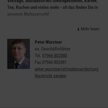
Vorträge, Austausch mit Gleichgesinnten, Kaffee,
Tee, Kuchen und vieles mehr - all das finden Sie in
unserem Maltesercafé!
Ein Mal pro Monat, in der Regel am ersten Dienstag
des Monats, veranstalten die Malteser ein
Begegnungscafé für Seniorinnen und Senioren im
Peter Wurstner
Sozialzentrum. Auf dem Programm stehen
ea. Geschäftsführer
oft Vorträge von lokalen Referenten, ferner gibt es
Tel.
07966 802080
Weihnachts- und Faschingsfeiern. Die große Zahl an
Fax
07966 802081
Besuchern, von denen viele Stammgäste sind, zeigt,
peter.wurstner(at)malteser(dot)org
dass wir ein interessantes, ansprechendes
Nachricht senden
Programm bieten, das unseren Gästen gefällt.
Weitere Informationen finden Sie unten und erhalten
Sie auch vom genannten Ansprechpartner.