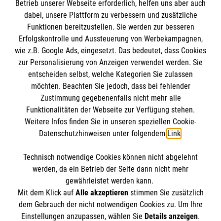
Betrieb unserer Webseite erforderlich, helfen uns aber auch
dabei, unsere Plattform zu verbessern und zusätzliche
Funktionen bereitzustellen. Sie werden zur besseren
Erfolgskontrolle und Aussteuerung von Werbekampagnen,
Informationen
wie z.B. Google Ads, eingesetzt. Das bedeutet, dass Cookies
zur Personalisierung von Anzeigen verwendet werden. Sie
entscheiden selbst, welche Kategorien Sie zulassen
Impressum
möchten. Beachten Sie jedoch, dass bei fehlender
Datenschutz
Die Malteser
Zustimmung gegebenenfalls nicht mehr alle
Funktionalitäten der Webseite zur Verfügung stehen.
Barrierefreiheit
Weitere Infos finden Sie in unseren speziellen Cookie-
Kontakt
Datenschutzhinweisen unter folgendem
Link
.
Malteser in Deutschland
Malteserorden
Technisch notwendige Cookies können nicht abgelehnt
Sharepoint
So finden Sie uns
werden, da ein Betrieb der Seite dann nicht mehr
gewährleistet werden kann.
Mit dem Klick auf
Alle akzeptieren
stimmen Sie zusätzlich
Franz-Bühler-Straße 2
dem Gebrauch der nicht notwendigen Cookies zu. Um Ihre
Der Malteser Hilfsdienst e.V. ist als eingetragene
Einstellungen anzupassen, wählen Sie
Details anzeigen
.
73485 Unterschneidheim