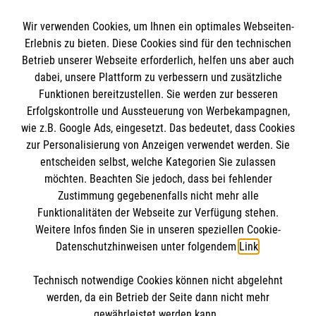
Wir verwenden Cookies, um Ihnen ein optimales Webseiten-
Erlebnis zu bieten. Diese Cookies sind für den technischen
Informationen
Betrieb unserer Webseite erforderlich, helfen uns aber auch
dabei, unsere Plattform zu verbessern und zusätzliche
Funktionen bereitzustellen. Sie werden zur besseren
Erfolgskontrolle und Aussteuerung von Werbekampagnen,
Impressum
wie z.B. Google Ads, eingesetzt. Das bedeutet, dass Cookies
Datenschutz
Die Malteser
zur Personalisierung von Anzeigen verwendet werden. Sie
Barrierefreiheit
entscheiden selbst, welche Kategorien Sie zulassen
Kontakt
möchten. Beachten Sie jedoch, dass bei fehlender
Malteser in Deutschland
Zustimmung gegebenenfalls nicht mehr alle
Malteserorden
Funktionalitäten der Webseite zur Verfügung stehen.
Spendenkonto
Weitere Infos finden Sie in unseren speziellen Cookie-
Sharepoint
Datenschutzhinweisen unter folgendem
Link
.
Empfänger: Malteser Hilfsdienst e.V.
Technisch notwendige Cookies können nicht abgelehnt
Bank: Pax-Bank für Kirche und Caritas eG
So finden Sie uns
werden, da ein Betrieb der Seite dann nicht mehr
IBAN: DE19 3706 0193 4003 8880 83
gewährleistet werden kann.