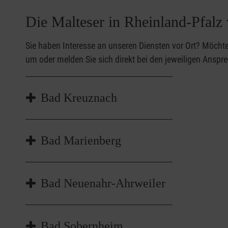
Die Malteser in Rheinland-Pfalz 
Sie haben Interesse an unseren Diensten vor Ort? Möchte
um oder melden Sie sich direkt bei den jeweiligen Anspr
Bad Kreuznach
Michael Brilmayer, ehrenamtlicher
Bad Marienberg
Geschäftsführer
michael.brilmayer@malteser.org
Bad Neuenahr-Ahrweiler
Hier geht's zur Internetseite
Bad Sobernheim