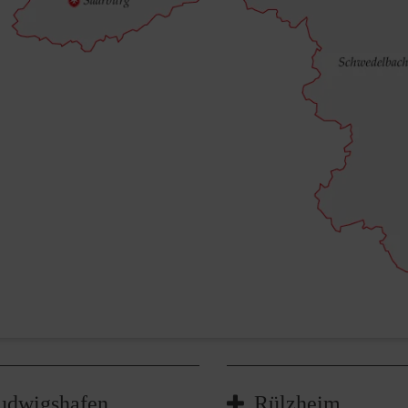
udwigshafen
Rülzheim