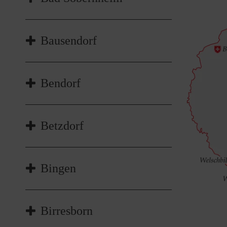
Joachim Höhn
Bausendorf
joachim.hoehn2@malteser.org
Hier geht's zur Internetseite!
Bendorf
Dirk Kremer, Beauftragter
Betzdorf
dirk.kremer@malteser.org
Hier geht's zur Internetseite!
Mechele Klein, Beauftragte
Bingen
mechele.klein@malteser.org
Hier geht's zur Internetseite!
Günther Wirkus, Beauftragter
Birresborn
guenther.wirkus@malteser.org