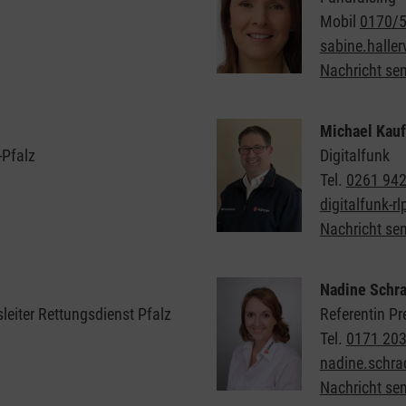
Mobil
0170/
sabine.haller
Nachricht se
Michael Kau
-Pfalz
Digitalfunk
Tel.
0261 94
digitalfunk-r
Nachricht se
Nadine Schr
leiter Rettungsdienst Pfalz
Referentin Pr
Tel.
0171 20
nadine.schra
Nachricht se