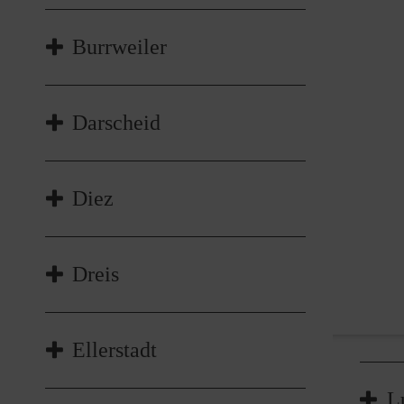
Hier geht's zur Internetseite!
Burrweiler
Marcel Handrich
Darscheid
marcel.handrich@malteser.org
Hier geht's zur Internetseite!
Diez
Dreis
Ellerstadt
L