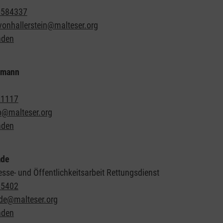
5584337
vonhallerstein@malteser.org
nden
fmann
21117
lp@malteser.org
nden
ade
esse- und Öffentlichkeitsarbeit Rettungsdienst
35402
de@malteser.org
nden