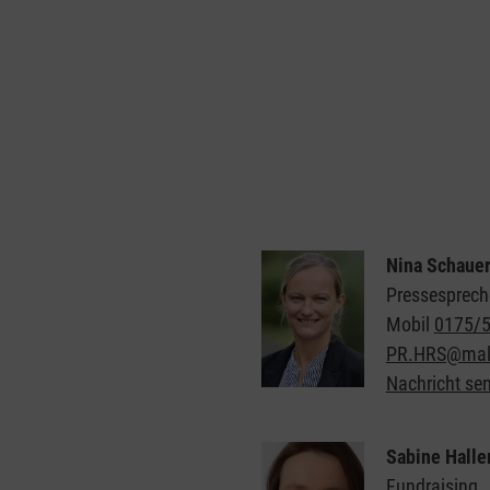
Nina Schauer
Pressesprech
Mobil
0175/
PR.HRS@malt
Nachricht se
Sabine Halle
Fundraising