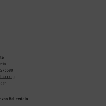
te
erin
5275680
eser.org
nden
r von Hallerstein