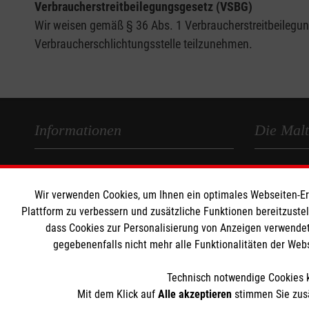
Verbraucherstreitbeilegungsgesetz (VSBG)
Wir weisen gemäß § 36 Abs. 1 Verbraucherstreitbeilegungs
Verbraucherschlichtungsstelle teilzunehmen.
Informationen
Die Malt
Impressum
Malteser in
Datenschutz
Malteseror
Wir verwenden Cookies, um Ihnen ein optimales Webseiten-Erle
Barrierefreiheit
Sharepoint
Plattform zu verbessern und zusätzliche Funktionen bereitzuste
dass Cookies zur Personalisierung von Anzeigen verwendet
Kontakt
gegebenenfalls nicht mehr alle Funktionalitäten der Web
Technisch notwendige Cookies k
Mit dem Klick auf
Alle akzeptieren
stimmen Sie zusä