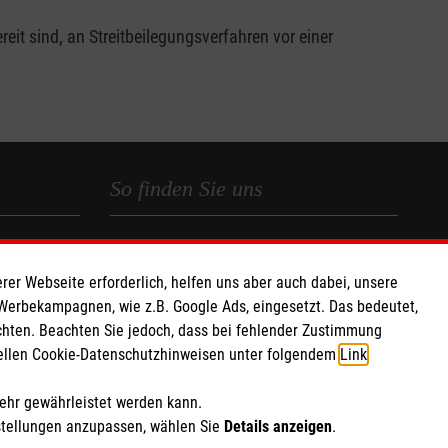
it sind, an Streitbeilegungsverfahren vor einer
So finden Sie uns
 e.V.
Malteser Landesgeschäftsstelle
 Caritas eG
Rheinland-Pfalz
rer Webseite erforderlich, helfen uns aber auch dabei, unsere
880 83
Jägerstraße 37
 Werbekampagnen, wie z.B. Google Ads, eingesetzt. Das bedeutet,
chten. Beachten Sie jedoch, dass bei fehlender Zustimmung
55131 Mainz
ziellen Cookie-Datenschutzhinweisen unter folgendem
Link
.
Telefon:
06131 2858-200
E-Mail:
mehr gewährleistet werden kann.
landesgeschaeftsstelle.rlp@malteser.org
stellungen anzupassen, wählen Sie
Details anzeigen
.