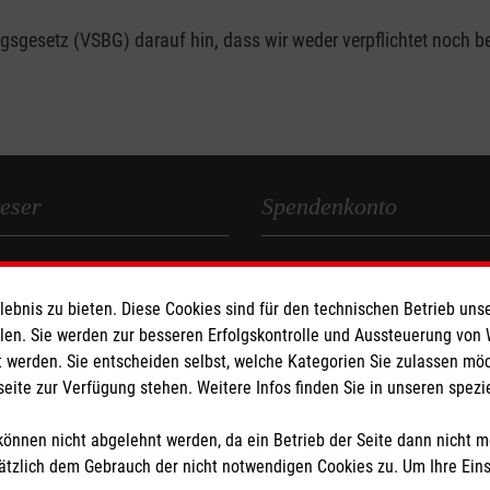
gesetz (VSBG) darauf hin, dass wir weder verpflichtet noch bere
eser
Spendenkonto
 Deutschland
Empfänger: Malteser Hilfsdienst
den
Bank: Pax-Bank für Kirche und
bnis zu bieten. Diese Cookies sind für den technischen Betrieb unse
IBAN: DE19 3706 0193 4003 8
llen. Sie werden zur besseren Erfolgskontrolle und Aussteuerung von
 werden. Sie entscheiden selbst, welche Kategorien Sie zulassen mö
BIC: GENODED1PAX
seite zur Verfügung stehen. Weitere Infos finden Sie in unseren spe
Stichwort: Malteser RLP
önnen nicht abgelehnt werden, da ein Betrieb der Seite dann nicht 
tzlich dem Gebrauch der nicht notwendigen Cookies zu. Um Ihre Ein