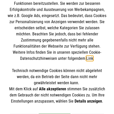
Funktionen bereitzustellen. Sie werden zur besseren
Erfolgskontrolle und Aussteuerung von Werbekampagnen,
Impressum
wie z.B. Google Ads, eingesetzt. Das bedeutet, dass Cookies
Datenschutz
Die Malteser
zur Personalisierung von Anzeigen verwendet werden. Sie
Kontakt
entscheiden selbst, welche Kategorien Sie zulassen
möchten. Beachten Sie jedoch, dass bei fehlender
Malteser in Deutschland
Barrierefreiheit
Zustimmung gegebenenfalls nicht mehr alle
Funktionalitäten der Webseite zur Verfügung stehen.
Malteserorden
Spendenkonto
Weitere Infos finden Sie in unseren speziellen Cookie-
Sharepoint
Datenschutzhinweisen unter folgendem
Link
.
Empfänger: Malteser Hilfsdienst e.V.
Technisch notwendige Cookies können nicht abgelehnt
Bank: Pax-Bank eG
So finden Sie uns
werden, da ein Betrieb der Seite dann nicht mehr
IBAN: DE54 3706 0120 1201 2185 23
gewährleistet werden kann.
Mit dem Klick auf
Alle akzeptieren
stimmen Sie zusätzlich
BIC: GENODED1PA7
Further Straße 10
dem Gebrauch der nicht notwendigen Cookies zu. Um Ihre
Der Malteser Hilfsdienst e.V. ist als eingetragene
Einstellungen anzupassen, wählen Sie
Details anzeigen
.
93059 Regensburg
gemeinnützige Organisation von der Körperschaft- und
Telefon: 0941 585 15 0