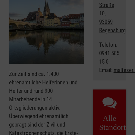
Straße
10,
93059
Regensburg
Telefon:
0941 585
15 0
Email:
malteser
Zur Zeit sind ca. 1.400
ehrenamtliche Helferinnen und
Helfer und rund 900
Mitarbeitende in 14
Ortsgliederungen aktiv.
Überwiegend ehrenamtlich
Alle
geprägt sind der Zivil-und
Standorte
Katastrophenschutz, die Erste-