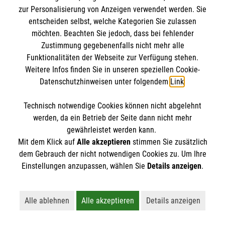
zur Personalisierung von Anzeigen verwendet werden. Sie
Impressum
entscheiden selbst, welche Kategorien Sie zulassen
Datenschutz
möchten. Beachten Sie jedoch, dass bei fehlender
Die Malteser
Zustimmung gegebenenfalls nicht mehr alle
Kontakt
Funktionalitäten der Webseite zur Verfügung stehen.
Weitere Infos finden Sie in unseren speziellen Cookie-
Malteser in Deutschland
Barrierefreiheit
Datenschutzhinweisen unter folgendem
Link
.
Malteserorden
Spendenkonto
Sharepoint
Technisch notwendige Cookies können nicht abgelehnt
werden, da ein Betrieb der Seite dann nicht mehr
Empfänger: Malteser Hilfsdienst e.V.
gewährleistet werden kann.
Mit dem Klick auf
Alle akzeptieren
stimmen Sie zusätzlich
Bank: Pax-Bank eG
So finden Sie uns
dem Gebrauch der nicht notwendigen Cookies zu. Um Ihre
IBAN: DE98 3706 0120 1201 2186 04
Einstellungen anzupassen, wählen Sie
Details anzeigen
.
BIC: GENODED1PA7
Graflinger Str. 153
Der Malteser Hilfsdienst e.V. ist als eingetragene
94469 Deggendorf
Alle ablehnen
Alle akzeptieren
Details anzeigen
gemeinnützige Organisation von der Körperschaft- und
Lehnt alle nicht-essentiellen Cookies ab
Akzeptiert alle Cookies einschließl
Öffnet detaillie
Telefon: 0991 296901-0
Gewerbesteuer befreit.