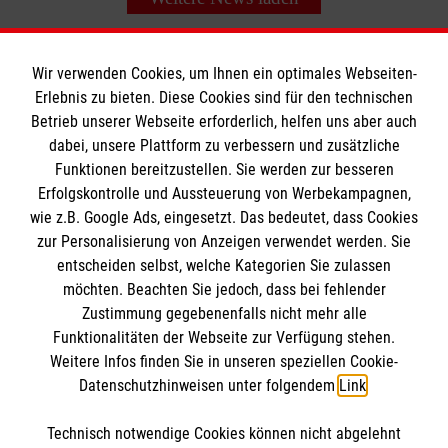
Wir verwenden Cookies, um Ihnen ein optimales Webseiten-
Erlebnis zu bieten. Diese Cookies sind für den technischen
Informationen
Betrieb unserer Webseite erforderlich, helfen uns aber auch
dabei, unsere Plattform zu verbessern und zusätzliche
Funktionen bereitzustellen. Sie werden zur besseren
Erfolgskontrolle und Aussteuerung von Werbekampagnen,
Impressum
wie z.B. Google Ads, eingesetzt. Das bedeutet, dass Cookies
Datenschutz
Die Malteser
zur Personalisierung von Anzeigen verwendet werden. Sie
Kontakt
entscheiden selbst, welche Kategorien Sie zulassen
möchten. Beachten Sie jedoch, dass bei fehlender
Malteser in Deutschland
Barrierefreiheit
Zustimmung gegebenenfalls nicht mehr alle
Malteserorden
Funktionalitäten der Webseite zur Verfügung stehen.
Spendenkonto
Weitere Infos finden Sie in unseren speziellen Cookie-
Sharepoint
Datenschutzhinweisen unter folgendem
Link
.
Empfänger: Malteser Hilfsdienst e.V.
Technisch notwendige Cookies können nicht abgelehnt
Bank: Pax-Bank eG