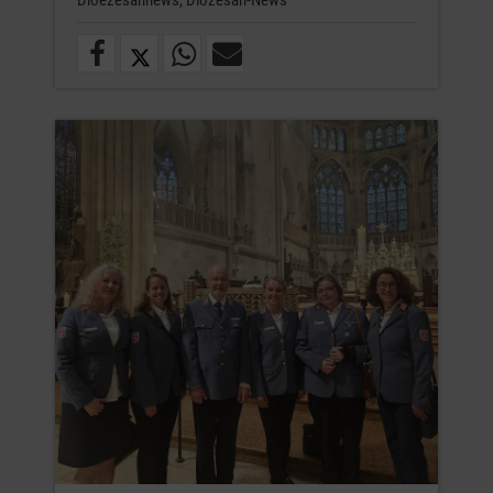
Dioezesannews,
Diözesan-News