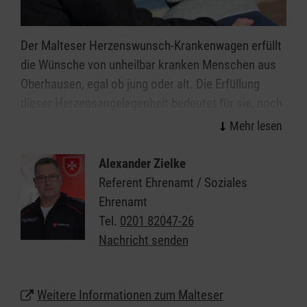
Der Malteser Herzenswunsch-Krankenwagen erfüllt
die Wünsche von unheilbar kranken Menschen aus
Oberhausen, egal ob jung oder alt. Die Erfüllung
dieser Herzensangelegenheit bedeutet für sie, noch
einmal für ein paar Stunden aus dem Krankenhaus
oder dem Hospiz herauszukommen, etwas
persönlich Wichtiges zu erleben oder zu Ende zu
Alexander Zielke
führen.
Referent Ehrenamt / Soziales
Ehrenamt
Speziell geschulte Ehrenamtliche aus dem
Tel.
0201 82047-26
medizinischen Bereich stehen den Kindern,
Nachricht senden
Jugendlichen und Erwachsenen mit einer oft
lebenszeitverkürzenden Erkrankung dabei zur Seite
und ermöglichen diese unvergesslichen Stunden.
Weitere Informationen zum Malteser