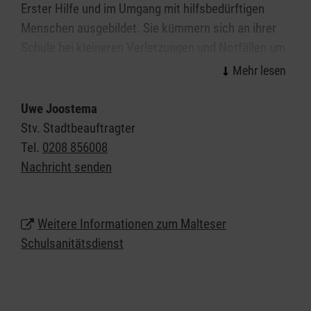
Erster Hilfe und im Umgang mit hilfsbedürftigen
Menschen ausgebildet. Sie kümmern sich an ihrer
Schule bei kleineren Verletzungen und Notfällen um
Patientinnen und Patienten und tragen
Verantwortung für die ihnen zur Verfügung
gestellten Räume, Geräte und Materialien. Der
Uwe Joostema
Schulsanitätsdienst in Oberhausen unterstützt so
Stv. Stadtbeauftragter
die Schulleitung in ihrer Verantwortung für die
Tel.
0208 856008
Sicherheit der Schülerinnen, Schüler und Lehrkräfte.
Nachricht senden
Wir möchten jungen Menschen das Thema "Helfen"
näherbringen: Anpacken, gesellschaftliche
Verantwortung übernehmen, Zivilcourage zeigen
Weitere Informationen zum Malteser
und vielleicht sogar Leben retten.
Schulsanitätsdienst