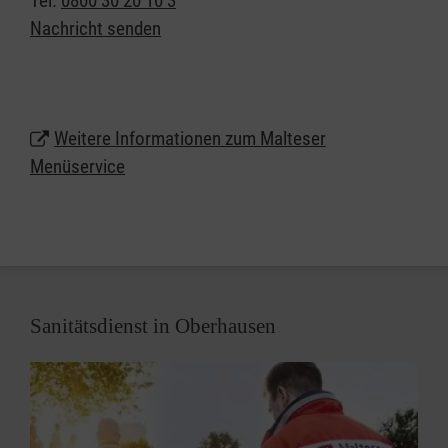
Tel.
0800 30 20 10 3
Nachricht senden
Lassen Sie sich beraten und erhalten weitere
Informationen zum Malteser Menüservice in
Oberhausen.
Weitere Informationen zum Malteser
Rufen Sie uns jetzt gebührenfrei unter
0800 3020103
Menüservice
an und bestellen Sie Ihr erstes Menü..
Neben unserem Menüservice bieten die Malteser in
Oberhausen auch Tiefkühlmenüs im praktischen
Wochenkarton an. Aus über 200 Gerichten wählen
Sie Ihre Wunschmenüs aus, die wir Ihnen bequem
Sanitätsdienst in Oberhausen
nach Hause liefern. So genießen Sie
abwechslungsreiche Mahlzeiten, die Sie einfach
selbst im Backofen oder in der Mikrowelle
erwärmen können.