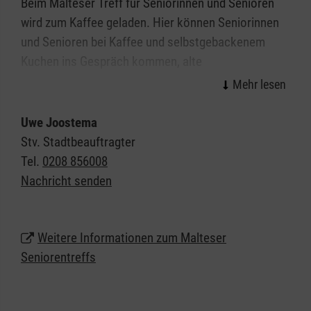
Beim Malteser Treff für Seniorinnen und Senioren
wird zum Kaffee geladen. Hier können Seniorinnen
und Senioren bei Kaffee und selbstgebackenem
Kuchen ins Gespräch kommen, alte
Bekanntschaften pflegen und neue Kontakte
knüpfen.
Uwe Joostema
Abwechselnde Aktivitäten werden von
Stv. Stadtbeauftragter
Ehrenamtlichen organisiert, um in geselliger Runde
Tel.
0208 856008
schöne Stunden zu verbringen. Zum Programm
Nachricht senden
können Kurzvorträge, schöne Musik oder Sitztanz
gehören: Allein zu Hause bleiben muss niemand.
Weitere Informationen zum Malteser
Der Kaffeeklatsch findet
einmal im Monat an einem
Seniorentreffs
Samstag
statt.
Termine nach Vereinbarung.
Anmeldung vorher erforderlich.