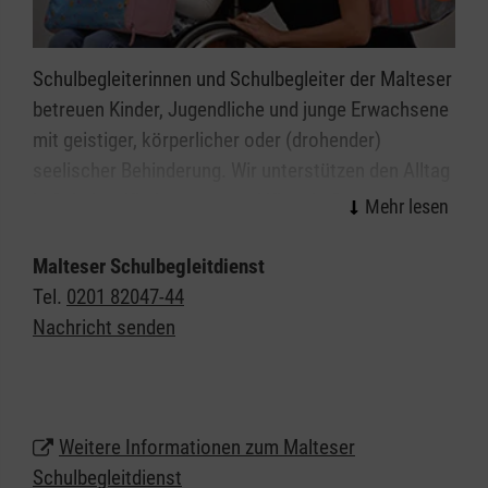
Schulbegleiterinnen und Schulbegleiter der Malteser
betreuen Kinder, Jugendliche und junge Erwachsene
mit geistiger, körperlicher oder (drohender)
seelischer Behinderung. Wir unterstützen den Alltag
in Schulen, Kindergärten und Kitas in Oberhausen,
sodass die Kinder und Jugendlichen diesen
möglichst selbstständig meistern können.
Malteser Schulbegleitdienst
Tel.
0201 82047-44
Diese Unterstützung geben wir ganz individuell, je
Nachricht senden
nachdem was die Kinder und Jugendlichen
brauchen, und im Einklang mit den Vorgaben der
Kostenträger.
Weitere Informationen zum Malteser
Schulbegleitdienst