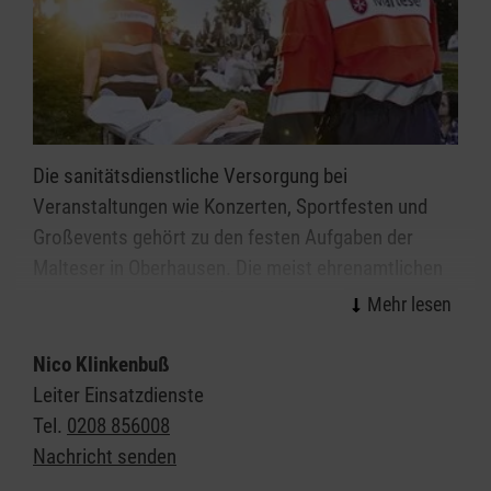
Jetzt Tiefkühlmenüs entdecken >
Die sanitätsdienstliche Versorgung bei
Veranstaltungen wie Konzerten, Sportfesten und
Großevents gehört zu den festen Aufgaben der
Malteser in Oberhausen. Die meist ehrenamtlichen
Mitarbeitenden des Malteser Sanitätsdiensts leisten
wirksame Hilfe in der Notfallvorsorge.
Nico Klinkenbuß
Veranstaltungen ab einer gewissen Dimension bzw.
Leiter Einsatzdienste
mit einer bestimmten Charakteristik erfordern einen
Tel.
0208 856008
qualifizierten Sanitätsdienst. Überall da, wo viele
Nachricht senden
Menschen zusammenkommen, erhöht sich