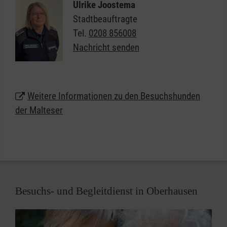
Freude bereiten.
Ulrike Joostema
Stadtbeauftragte
Sie und Ihr Hund haben Lust auf eine ehrenamtliche
Tel.
0208 856008
Mitarbeit beim Besuchsdienst mit Hund? Oder Sie
Nachricht senden
leiten eine Einrichtung in Oberhausen, in der Sie sich
einen regelmäßigen Besuch von Hunden gut
vorstellen können? Dann kontaktieren Sie uns!
Weitere Informationen zu den Besuchshunden
der Malteser
Besuchs- und Begleitdienst in Oberhausen