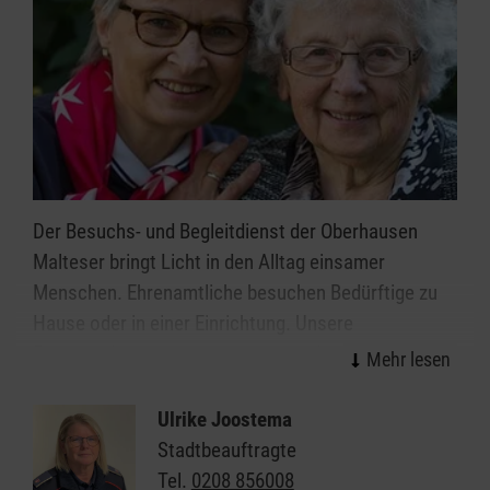
Der Besuchs- und Begleitdienst der Oberhausen
Malteser bringt Licht in den Alltag einsamer
Menschen. Ehrenamtliche besuchen Bedürftige zu
Hause oder in einer Einrichtung. Unsere
Ehrenamtlichen haben ein offenes Ohr und gehen
mit viel Einfühlungsvermögen auf die persönliche
Lebenssituation der Menschen ein. Es wird Raum für
Ulrike Joostema
die persönlichen Bedürfnisse, für die
Stadtbeauftragte
Lebensgeschichte und das aktuelle Befinden
Tel.
0208 856008