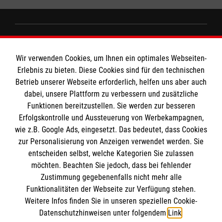
Informationen
Wir verwenden Cookies, um Ihnen ein optimales Webseiten-
Erlebnis zu bieten. Diese Cookies sind für den technischen
Impressum
Betrieb unserer Webseite erforderlich, helfen uns aber auch
dabei, unsere Plattform zu verbessern und zusätzliche
Datenschutz
Die Malteser
Funktionen bereitzustellen. Sie werden zur besseren
Kontakt
Erfolgskontrolle und Aussteuerung von Werbekampagnen,
wie z.B. Google Ads, eingesetzt. Das bedeutet, dass Cookies
Malteser in Deutschland
zur Personalisierung von Anzeigen verwendet werden. Sie
Malteserorden
Spendenkonto
entscheiden selbst, welche Kategorien Sie zulassen
Sharepoint
möchten. Beachten Sie jedoch, dass bei fehlender
Zustimmung gegebenenfalls nicht mehr alle
Funktionalitäten der Webseite zur Verfügung stehen.
Empfänger: Malteser Hilfsdienst e.V.
Weitere Infos finden Sie in unseren speziellen Cookie-
Bank: Pax-Bank für Kirche und Caritas eG
So finden Sie uns
Datenschutzhinweisen unter folgendem
Link
.
IBAN: DE82370601201201206088