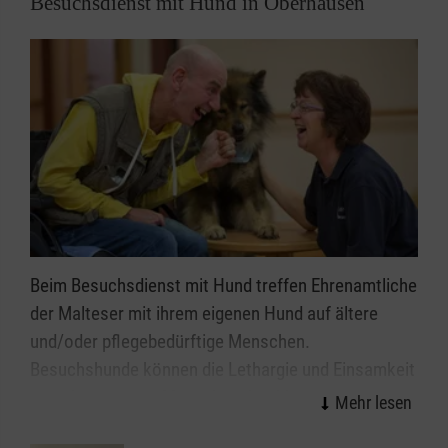
Besuchsdienst mit Hund in Oberhausen
bescheinigt, wird von den Schülern ihrer
Bewerbungsmappe beigelegt. Die Benimmkurse
verbessern die Chancen der jungen Leute auf dem
Arbeitsmarkt und sind eine Antwort auf den immer
wieder beklagten Werteverfall.
Seit 2020 werden unterschiedliche Inhalte zudem
virtuell angeboten. Unter dem Titel "Netiquette"
werden aktuell virtuelle Vorstellunggespräche
trainiert. Damit reagieren die Malteser auf aktuelle
Beim Besuchsdienst mit Hund treffen Ehrenamtliche
Entwicklungen und erweitern ihr Angebot im Bereich
der Malteser mit ihrem eigenen Hund auf ältere
der digitale Medien.
und/oder pflegebedürftige Menschen.
Besuchshunde können die Lethargie und Einsamkeit
zurückgezogener Menschen durchbrechen und
jungen, alten, behinderten und kranken Menschen