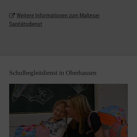
naturgemäß das Notfallrisiko. Neben der freiwilligen
Absicherung umsichtiger Veranstalter ergibt sich
Weitere Informationen zum Malteser
die Notwendigkeit eines Sanitätsdienstes nicht
Sanitätsdienst
zuletzt aus gesetzlichen Vorschriften und zum
Beispiel den Auflagen von Sportverbänden für die
Durchführung von Wettkämpfen.
Schulbegleitdienst in Oberhausen