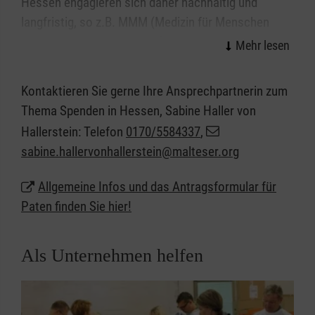
Hessen engagieren sich daher nachhaltig und
langfristig, so z.B. MMM (Medizin für Menschen
ohne Krankenversicherung) oder bei der Kinder-
Jugendhospizarbeit. Als Projektpaten unterstützen
Sie das Projekt regelmäßig und bieten uns damit so
Kontaktieren Sie gerne Ihre Ansprechpartnerin zum
wertvolle Planbarkeit.
Thema Spenden in Hessen, Sabine Haller von
Hallerstein: Telefon
0170/5584337
,
sabine.hallervonhallerstein@malteser.org
Allgemeine Infos und das Antragsformular für
Paten finden Sie hier!
Als Unternehmen helfen