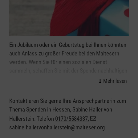
Ein Jubiläum oder ein Geburtstag bei Ihnen könnten
auch Anlass zu großer Freude bei den Maltesern
werden. Wenn Sie für einen sozialen Dienst
sammeln, schaffen Sie mit der Spende nachhaltigen
Einfluss in Ihrer Nähe. Oder Sie haben einen
geliebten Menschen verloren und spenden in seinem
Sinne für ein Projekt.
Kontaktieren Sie gerne Ihre Ansprechpartnerin zum
Thema Spenden in Hessen, Sabine Haller von
Hallerstein: Telefon
0170/5584337
,
sabine.hallervonhallerstein@malteser.org