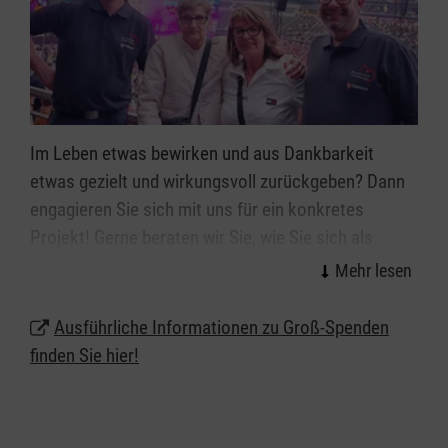
Im Leben etwas bewirken und aus Dankbarkeit
etwas gezielt und wirkungsvoll zurückgeben? Dann
engagieren Sie sich mit uns für ein konkretes
Projekt! Gerne beraten wir Sie, wie Sie sich als
großzügiger Geber einsetzen können. Setzen Sie ein
Zeichen! Werden Sie Großspender und gestalten Sie
mit uns nachhaltig die Zukunft.
Ausführliche Informationen zu Groß-Spenden
finden Sie hier!