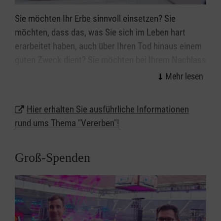
Sie möchten Ihr Erbe sinnvoll einsetzen? Sie
möchten, dass das, was Sie sich im Leben hart
erarbeitet haben, auch über Ihren Tod hinaus einem
guten Zweck dient? Sie möchten bei Ihrem Nachlass
neben Ihrem Partner und den nächsten Verwandten
auch z.B. Ihr Patenkind oder eine gemeinnützige
Organisation wie den Malteser Hilfsdienst in Hessen
Hier erhalten Sie ausführliche Informationen
bedenken? Dann denken Sie daran, Ihren letzten
rund ums Thema "Vererben"!
Willen zu regeln.
Groß-Spenden