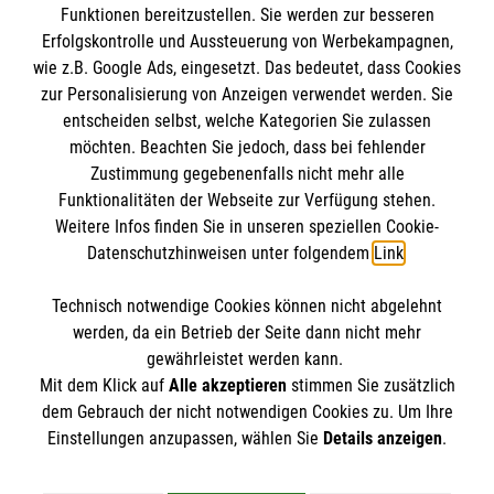
Funktionen bereitzustellen. Sie werden zur besseren
Erfolgskontrolle und Aussteuerung von Werbekampagnen,
Impressum
wie z.B. Google Ads, eingesetzt. Das bedeutet, dass Cookies
Datenschutz
Die Malteser
zur Personalisierung von Anzeigen verwendet werden. Sie
Barrierefreiheit
entscheiden selbst, welche Kategorien Sie zulassen
Kontakt
möchten. Beachten Sie jedoch, dass bei fehlender
Malteser in Deutschland
Zustimmung gegebenenfalls nicht mehr alle
Nachhaltigkeit
Malteserorden
Funktionalitäten der Webseite zur Verfügung stehen.
Spendenkonto
Prävention
Weitere Infos finden Sie in unseren speziellen Cookie-
Sharepoint
Compliance
Datenschutzhinweisen unter folgendem
Link
.
Malteser Hilfsdienst e.V.
Technisch notwendige Cookies können nicht abgelehnt
Bank: Pax-Bank für Kirche und Caritas eG
So finden Sie uns
werden, da ein Betrieb der Seite dann nicht mehr
IBAN: DE19 3706 0193 4003 8880 83
gewährleistet werden kann.
Mit dem Klick auf
Alle akzeptieren
stimmen Sie zusätzlich
BIC: GENODED1PAX
Malteser Landesgeschäftsstelle Hessen
dem Gebrauch der nicht notwendigen Cookies zu. Um Ihre
Stichwort: Malteser Hessen
Der Malteser Hilfsdienst e.V. ist als eingetragene
Einstellungen anzupassen, wählen Sie
Details anzeigen
.
Adalbert-Stifter-Straße 15
gemeinnützige Organisation von der Körperschaft- und
65375 Oestrich-Winkel