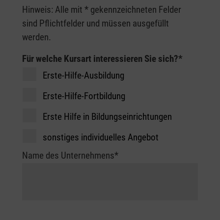
Betreuungsassistent/Betreuungsassistentin
Anfrage Erste-Hilfe-Kurs
Hinweis: Alle mit * gekennzeichneten Felder
Firmen, Verbände, Vereine, Schulen,
Kursorte:
oder Betreuungsassistenz verwendet. Wir
sind Pflichtfelder und müssen ausgefüllt
Jugendgruppen usw.
Günzburg (berufsbegleitend,
nutzen hier den Begriff Betreuungskraft.
werden.
abends), Augsburg (Vollzeit)
Kursdauer:
Kursdauer:
Für welche Kursart interessieren Sie sich?
*
Je nach Umfang des Angebots
Zur Anmeldung geht es
hier
.
60 Unterrichtseinheiten à 45 Minuten
Erste-Hilfe-Ausbildung
Zur Anmeldung geht es
hier
.
Erste-Hilfe-Fortbildung
Erste Hilfe in Bildungseinrichtungen
sonstiges individuelles Angebot
Name des Unternehmens
*