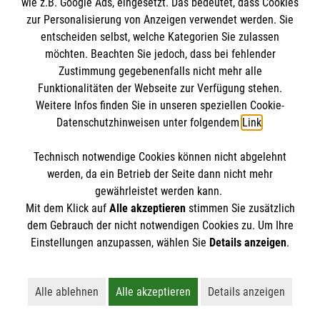
wie z.B. Google Ads, eingesetzt. Das bedeutet, dass Cookies
Datenschutz
Die Malteser
zur Personalisierung von Anzeigen verwendet werden. Sie
Kontakt
entscheiden selbst, welche Kategorien Sie zulassen
Barrierefreiheit
möchten. Beachten Sie jedoch, dass bei fehlender
Malteser in Deutschland
Zustimmung gegebenenfalls nicht mehr alle
Funktionalitäten der Webseite zur Verfügung stehen.
Malteserorden
Spendenkonto
Weitere Infos finden Sie in unseren speziellen Cookie-
Sharepoint
Datenschutzhinweisen unter folgendem
Link
.
Empfänger: Malteser Hilfsdienst e.V.
Technisch notwendige Cookies können nicht abgelehnt
Bank: Pax-Bank für Kirche und Caritas eG
So finden Sie uns
werden, da ein Betrieb der Seite dann nicht mehr
IBAN: DE96 3706 0120 1201 2026 35
gewährleistet werden kann.
Mit dem Klick auf
Alle akzeptieren
stimmen Sie zusätzlich
BIC: GENODED1PA7
Lindenallee 11
dem Gebrauch der nicht notwendigen Cookies zu. Um Ihre
Der Malteser Hilfsdienst e.V. ist als eingetragene
Einstellungen anzupassen, wählen Sie
Details anzeigen
.
89312 Günzburg
gemeinnützige Organisation von der Körperschaft- und
Telefon: 08221 363715
Gewerbesteuer befreit.
Email:
info.guenzburg@malteser.org
Alle ablehnen
Alle akzeptieren
Details anzeigen
Lehnt alle nicht-essentiellen Cookies ab
Akzeptiert alle Cookies einschließl
Öffnet detaillie