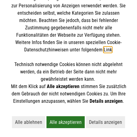
Lebens- und Glaubensbegleitung. Malteser
zur Personalisierung von Anzeigen verwendet werden. Sie
Diözesankoordinatorin Pastoral
Seelsorgebegleiter sind in verschiedensten
entscheiden selbst, welche Kategorien Sie zulassen
Eichstätt/Augsburg
möchten. Beachten Sie jedoch, dass bei fehlender
Bereichen unterwegs: Sie sind unter anderem
Tel.
0170 1887837
Zustimmung gegebenenfalls nicht mehr alle
Segensdichter, Wegbegleiter, Stadtseelsorger,
Nachricht senden
Funktionalitäten der Webseite zur Verfügung stehen.
Festivalseelsorger – und vor allem sind sie für ihr
Weitere Infos finden Sie in unseren speziellen Cookie-
Gegenüber da.
Datenschutzhinweisen unter folgendem
Link
.
Die Ausbildung
Technisch notwendige Cookies können nicht abgelehnt
Die Ausbildung umfasst verschiedenste Module zu
werden, da ein Betrieb der Seite dann nicht mehr
Seelsorge, Spiritualität, Gesprächsführung,
gewährleistet werden kann.
Mit dem Klick auf
Alle akzeptieren
stimmen Sie zusätzlich
Biografiearbeit und Milieustudien sowie
Wallfahrten: Altötting und Lourdes
dem Gebrauch der nicht notwendigen Cookies zu. Um Ihre
verschiedene Aufbaumodule.
Einstellungen anzupassen, wählen Sie
Details anzeigen
.
Ausbildungstermine auf Anfrage.
Alle ablehnen
Alle akzeptieren
Details anzeigen
Lehnt alle nicht-essentiellen Cookies ab
Akzeptiert alle Cookies einschließl
Öffnet detaillie