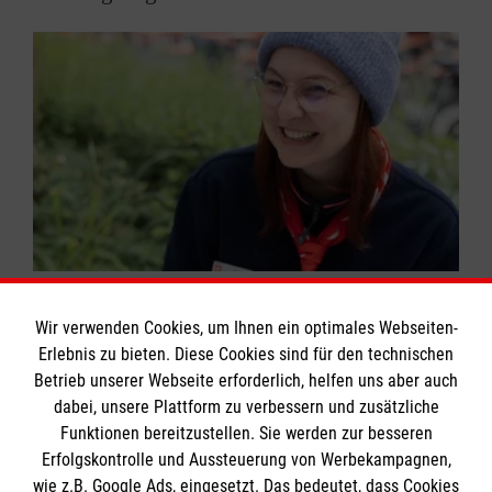
Helfen und Glauben gehören für die Malteser
Wir verwenden Cookies, um Ihnen ein optimales Webseiten-
zusammen: Unser Auftrag ist es, dem Glauben im
Erlebnis zu bieten. Diese Cookies sind für den technischen
Handeln aus Liebe Gestalt zu geben und den
Betrieb unserer Webseite erforderlich, helfen uns aber auch
Menschen etwas davon erfahrbar zu machen.
dabei, unsere Plattform zu verbessern und zusätzliche
Funktionen bereitzustellen. Sie werden zur besseren
Der Dienst der Malteser Seelsorgebegleiter ist ein
Erfolgskontrolle und Aussteuerung von Werbekampagnen,
niederschwelliges ehrenamtliches Angebot für
wie z.B. Google Ads, eingesetzt. Das bedeutet, dass Cookies
Lena Thiermann