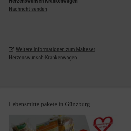
Herzenswunsch Krankenwagen
Speziell geschulte Ehrenamtliche aus dem
Nachricht senden
medizinischen Bereich stehen den Kindern,
Jugendlichen und Erwachsenen mit einer oft
lebenszeitverkürzenden Erkrankung dabei zur Seite
und ermöglichen diesen unvergessliche Stunden.
Für den Herzenswunsch-Krankenwagen sind alle
Weitere Informationen zum Malteser
Beteiligten ehrenamtlich unterwegs. Sie stellen ihre
Herzenswunsch-Krankenwagen
Freizeit zur Verfügung, um Menschen ihre letzten
Herzenswünsche zu erfüllen.
Lebensmittelpakete in Günzburg