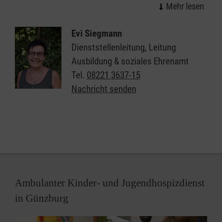
„Abenteuer Helfen“ heißt diese Aktion. Kinder und
Jugendliche lernen und üben, wie sie Menschen
Evi Siegmann
trösten (also seelisch betreuen), wie sie selbst
Dienststellenleitung, Leitung
helfen (also einfache Verbände anlegen) und wie sie
Ausbildung & soziales Ehrenamt
schnell Hilfe holen (also den Notruf richtig
Tel.
08221 3637-15
absetzen) können.
Nachricht senden
„Abenteuer Helfen“ ist modular aufgebaut und
richtet sich an Altersgruppen zwischen vier und 16
Jahren.
Ambulanter Kinder- und Jugendhospizdienst
in Günzburg