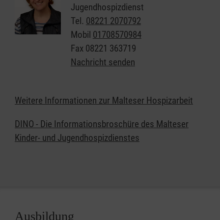
Die familiäre Situation ist geprägt von enormer
Jugendhospizdienst
Anspannung, Konflikten, offenen Fragen und
Tel.
08221 2070792
Ängsten – jedoch auch von wertvollen tiefen
Mobil
01708570984
emotionalen und spirituellen Prozessen. Die
Fax
08221 363719
Betreuung eines schwerkranken Kindes oder
Nachricht senden
Jugendlichen bringt Eltern oft an die Grenzen der
physischen und psychischen Belastbarkeit.
Weitere Informationen zur Malteser Hospizarbeit
DINO - Die Informationsbroschüre des Malteser
Kinder- und Jugendhospizdienstes
Ausbildung