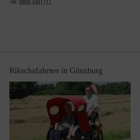
Tel.
0800 3301111
und lass dich mit einer Plauderpartnerin oder einem
Plauderpartner verbinden. Euer Thema ergibt sich
aus dem Gespräch.
Plauderpartner sind Menschen wie du, die sich
freiwillig bei uns angemeldet haben, weil sie gerne
plaudern und zuhören. Jedes Gespräch ist eine
einmalige Begegnung, ganz
anonym und kostenlos.
Rikschafahrten in Günzburg
Probier es aus und erlebe selbst, wie schön ein
gutes Gespräch sein kann!
Das Plaudernetz ist kein Krisen-, Notfall- oder
Beratungstelefon. In Krisen und Notfällen werden
die Anrufenden auf professionelle Krisen- und
Notfalltelefone der Telefonseelsorge oder der
„Nummer gegen Kummer“ verwiesen.