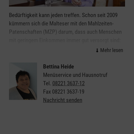
Für dieses Projekt danken wir unseren
Kooperationspartnern, besonders die Caritas und
Bedürftigkeit kann jeden treffen. Schon seit 2009
die Stiftung Kartei der Not. Lokal beteiligen sich
kümmern sich die Malteser mit den Mahlzeiten-
weitere Einrichtungen und Organisationen an dem
Patenschaften (MZP) darum, dass auch Menschen
Projekt, wie zum Beispiel Schulen oder Stiftungen.
mit geringem Einkommen immer gut versorgt sind:
mit einem frischen, gesunden Mittagessen
mit einem freundlichen Wort
Bettina Heide
mit dem Malteser Hausnotruf, falls ihnen etwas
Menüservice und Hausnotruf
zustößt
Tel.
08221 3637-12
mit Rauchmeldern, die im Brandfall rechtzeitig
Fax
08221 3637-19
Hilfe aktivieren
Nachricht senden
Wer kann eine Mahlzeiten-Patenschaft
beantragen?
Genießen Sie täglich ein bekömmliches Mittagessen