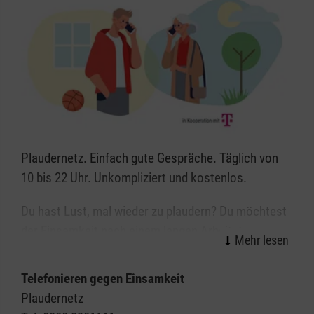
Plaudernetz. Einfach gute Gespräche. Täglich von
10 bis 22 Uhr. Unkompliziert und kostenlos.
Du hast Lust, mal wieder zu plaudern? Du möchtest
der Einsamkeit nach einem langen Arbeitstag
entfliehen? Dann bist du beim Plaudernetz genau
richtig! Hier kannst du neue Menschen
Telefonieren gegen Einsamkeit
kennenlernen und erzählen, was dich bewegt.
Plaudernetz
Ruf einfach unter der Nummer
0800 330 1111
an