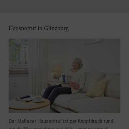
Motto „Glücksbringer“.
Bisher brachten die „Glücksbringer“ ca. 55.000
Lebensmittelpakete, 170 Paletten Kindernahrung
Hausnotruf in Günzburg
sowie warme Winterkleidung in unsere
Partnerregion Gaesti.
Damit unsere Malteser-Jugendlichen auch erleben,
wie Kinder in anderen, ärmeren Ländern leben,
begleitet seit dem Jahr 2013 jeweils eine Gruppe
Malteser-Jugendlicher aus der Diözese Augsburg
den Transport und hilft bei der Verteilung an
bedürftige Familien mit.
Nähere Informationen zu unserer „Glücksbringer“-
Aktion finden Sie hier.
Der Malteser Hausnotruf ist per Knopfdruck rund