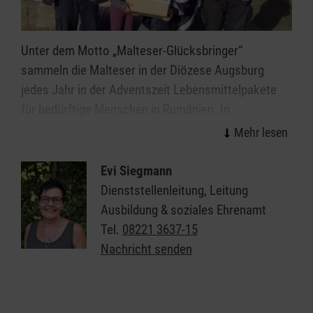
Unter dem Motto „Malteser-Glücksbringer“
sammeln die Malteser in der Diözese Augsburg
jedes Jahr in der Adventszeit Lebensmittelpakete
für bedürftige Menschen in Rumänien. In
Zusammenarbeit mit Schulen, Kindergärten,
Pfarreien und Einzelspendern sammeln wir Pakete
mit festgelegtem Inhalt. An Weihnachten bringen
Evi Siegmann
ehrenamtliche Malteser-Helfer die Pakete zu
Dienststellenleitung, Leitung
bedürftigen Familien in die Region Gaesti im Süden
Ausbildung & soziales Ehrenamt
Rumäniens.
Tel.
08221 3637-15
Nachricht senden
Seit dem Jahr 1990 fuhren die Malteser in der
Diözese Augsburg 64 Hilfstransporte nach
Rumänien. Seit 2008 läuft die Aktion unter dem