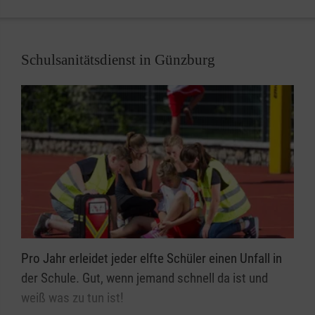
Frischer Wind in den Haaren und viel Spaß sind
garantiert!
Schulsanitätsdienst in Günzburg
Lust am Fahrrad fahren? Wir suchen Ehrenamtliche
für unser Team! Bitte nehmen Sie gerne Kontakt mit
uns auf...
Pro Jahr erleidet jeder elfte Schüler einen Unfall in
der Schule. Gut, wenn jemand schnell da ist und
weiß was zu tun ist!