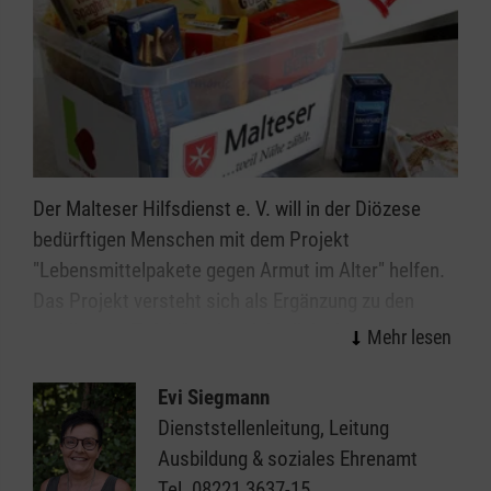
Der Malteser Hilfsdienst e. V. will in der Diözese
bedürftigen Menschen mit dem Projekt
"Lebensmittelpakete gegen Armut im Alter" helfen.
Das Projekt versteht sich als Ergänzung zu den
etablierten „Tafeln“ und spricht diejenigen an, die
nicht mehr zu den Verteilstationen der Tafeln gehen
können. Einmal im Monat erhalten bedürftige
Evi Siegmann
Senioren ein Lebensmittelpaket im Wert von rund 28
Dienststellenleitung, Leitung
Euro. So wird vielen von ihnen die Sorge genommen,
Ausbildung & soziales Ehrenamt
wie sie z. B. über die letzte Woche des Monats
Tel.
08221 3637-15