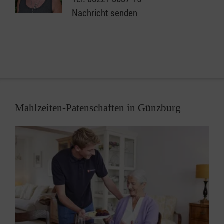
kommen, wenn das Konto oft schon leer ist.
Nachricht senden
Wer erhält Unterstützung?
Die Zielgruppe: Senioren ab 65 Jahren, die sich in
einer finanziell angespannten Situation befinden und
in ihrer Mobilität eingeschränkt sind.
Das Paket
Mahlzeiten-Patenschaften in Günzburg
Das Paket enthält neben Grundnahrungsmitteln, wie
z. B. Reis und Zucker, auch frische Lebensmittel, wie
Obst und Gemüse.
Wer leistet die Hilfe?
Die Lebensmittelpakete werden von ehrenamtlichen
Maltesern zusammengestellt, verpackt und zu den
bedürftigen Senioren nach Hause gebracht.