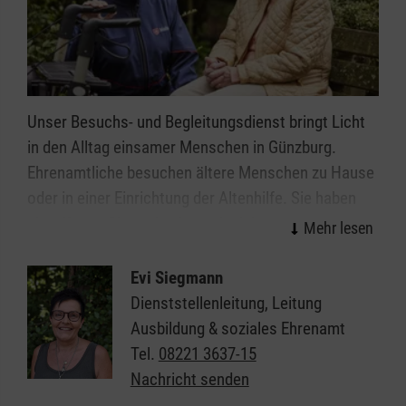
Gerne beraten wir Sie auch bei der Auswahl eines
Kurses: Wenn Sie einen individuellen Kurs für Ihre
speziellen Bedürfnisse möchten, melden Sie sich
einfach bei uns. Wir helfen Ihnen gerne weiter.
Unser Besuchs- und Begleitungsdienst bringt Licht
in den Alltag einsamer Menschen in Günzburg.
Ehrenamtliche besuchen ältere Menschen zu Hause
oder in einer Einrichtung der Altenhilfe. Sie haben
ein offenes Ohr und gehen mit viel
Einfühlungsvermögen auf die persönliche
Lebenssituation der älteren Menschen ein. Hier ist
Evi Siegmann
Raum für die persönlichen Bedürfnisse, für die
Dienststellenleitung, Leitung
Lebensgeschichte und das aktuelle Befinden. Kleine
Ausbildung & soziales Ehrenamt
Handreichungen im Alltag, ein Spaziergang ins
Tel.
08221 3637-15
Grüne, ein Besuch im Stadtcafé bereiten
Nachricht senden
Lebensfreude und stimmen zuversichtlich.