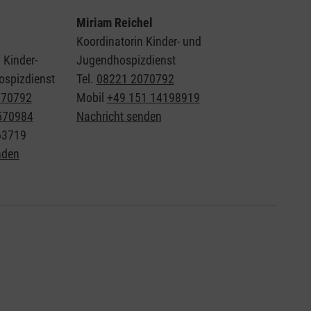
Miriam Reichel
Koordinatorin Kinder- und
 Kinder-
Jugendhospizdienst
spizdienst
Tel.
08221 2070792
070792
Mobil
+49 151 14198919
570984
Nachricht senden
63719
nden