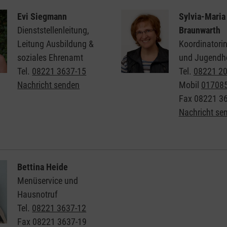
Evi Siegmann
Sylvia-Maria
Dienststellenleitung,
Braunwarth
Leitung Ausbildung &
Koordinatorin
soziales Ehrenamt
und Jugendho
Tel.
08221 3637-15
Tel.
08221 2
Nachricht senden
Mobil
01708
Fax
08221 3
Nachricht se
Bettina Heide
Menüservice und
Hausnotruf
Tel.
08221 3637-12
Fax
08221 3637-19