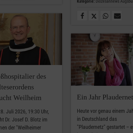
Kategorie:
Diözesannews Augsbu
ßhospitalier des
teserordens
Ein Jahr Plauderne
ucht Weilheim
Heute vor genau einem Jah
8. Juli 2026, 19:30 Uhr,
in Deutschland das
ht Dr. Josef D. Blotz im
"Plaudernetz" gestartet – e
en der "Weilheimer