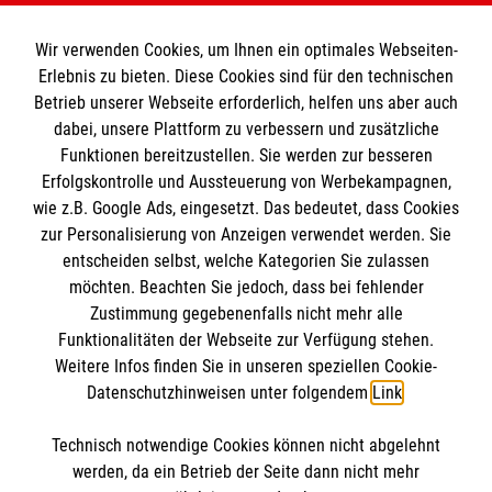
Wir verwenden Cookies, um Ihnen ein optimales Webseiten-
Erlebnis zu bieten. Diese Cookies sind für den technischen
Informationen
Betrieb unserer Webseite erforderlich, helfen uns aber auch
dabei, unsere Plattform zu verbessern und zusätzliche
Funktionen bereitzustellen. Sie werden zur besseren
Erfolgskontrolle und Aussteuerung von Werbekampagnen,
Impressum
wie z.B. Google Ads, eingesetzt. Das bedeutet, dass Cookies
Datenschutz
Die Malteser
zur Personalisierung von Anzeigen verwendet werden. Sie
Kontakt
entscheiden selbst, welche Kategorien Sie zulassen
Barrierefreiheit
möchten. Beachten Sie jedoch, dass bei fehlender
Malteser in Deutschland
Zustimmung gegebenenfalls nicht mehr alle
Malteserorden
Funktionalitäten der Webseite zur Verfügung stehen.
Spendenkonto
Weitere Infos finden Sie in unseren speziellen Cookie-
Sharepoint
Datenschutzhinweisen unter folgendem
Link
.
Empfänger: Malteser Hilfsdienst e.V.
Technisch notwendige Cookies können nicht abgelehnt
IBAN: DE37 3706 0120 1201 2160 16
So finden Sie uns
werden, da ein Betrieb der Seite dann nicht mehr