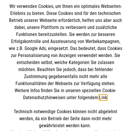
Wir verwenden Cookies, um Ihnen ein optimales Webseiten-
Erlebnis zu bieten. Diese Cookies sind für den technischen
Informationen
Betrieb unserer Webseite erforderlich, helfen uns aber auch
dabei, unsere Plattform zu verbessern und zusätzliche
Funktionen bereitzustellen. Sie werden zur besseren
Erfolgskontrolle und Aussteuerung von Werbekampagnen,
Impressum
wie z.B. Google Ads, eingesetzt. Das bedeutet, dass Cookies
Datenschutz
Die Malteser
zur Personalisierung von Anzeigen verwendet werden. Sie
Kontakt
entscheiden selbst, welche Kategorien Sie zulassen
Barrierefreiheit
möchten. Beachten Sie jedoch, dass bei fehlender
Malteser in Deutschland
Zustimmung gegebenenfalls nicht mehr alle
Malteserorden
Funktionalitäten der Webseite zur Verfügung stehen.
Spendenkonto
Weitere Infos finden Sie in unseren speziellen Cookie-
Sharepoint
Datenschutzhinweisen unter folgendem
Link
.
Empfänger: Malteser Hilfsdienst e.V.
Technisch notwendige Cookies können nicht abgelehnt
IBAN: DE37 3706 0120 1201 2160 16
So finden Sie uns
werden, da ein Betrieb der Seite dann nicht mehr
BIC: GENODED1PA7
gewährleistet werden kann.