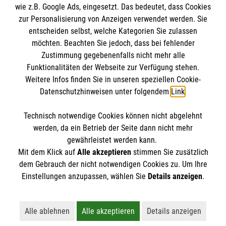
wie z.B. Google Ads, eingesetzt. Das bedeutet, dass Cookies
Datenschutz
Die Malteser
zur Personalisierung von Anzeigen verwendet werden. Sie
Kontakt
entscheiden selbst, welche Kategorien Sie zulassen
Barrierefreiheit
möchten. Beachten Sie jedoch, dass bei fehlender
Malteser in Deutschland
Zustimmung gegebenenfalls nicht mehr alle
Malteserorden
Funktionalitäten der Webseite zur Verfügung stehen.
Spendenkonto
Weitere Infos finden Sie in unseren speziellen Cookie-
Sharepoint
Datenschutzhinweisen unter folgendem
Link
.
Empfänger: Malteser Hilfsdienst e.V.
Technisch notwendige Cookies können nicht abgelehnt
IBAN: DE37 3706 0120 1201 2160 16
So finden Sie uns
werden, da ein Betrieb der Seite dann nicht mehr
BIC: GENODED1PA7
gewährleistet werden kann.
Mit dem Klick auf
Alle akzeptieren
stimmen Sie zusätzlich
Kamp 22
dem Gebrauch der nicht notwendigen Cookies zu. Um Ihre
Der Malteser Hilfsdienst e.V. ist als eingetragene
Einstellungen anzupassen, wählen Sie
Details anzeigen
.
33098 Paderborn
gemeinnützige Organisation von der Körperschaft- und
Telefon: 05251 13 55 0
Gewerbesteuer befreit.
Email:
paderborn@malteser.org
Alle ablehnen
Alle akzeptieren
Details anzeigen
Lehnt alle nicht-essentiellen Cookies ab
Akzeptiert alle Cookies einschließl
Öffnet detaillie