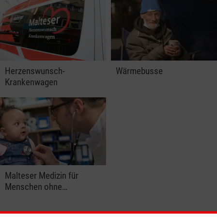
Herzenswunsch-
Wärmebusse
Krankenwagen
Malteser Medizin für
Menschen ohne…