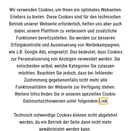
Wir verwenden Cookies, um Ihnen ein optimales Webseiten-
Erlebnis zu bieten. Diese Cookies sind für den technischen
Informationen
Betrieb unserer Webseite erforderlich, helfen uns aber auch
dabei, unsere Plattform zu verbessern und zusätzliche
Funktionen bereitzustellen. Sie werden zur besseren
Erfolgskontrolle und Aussteuerung von Werbekampagnen,
Impressum
wie z.B. Google Ads, eingesetzt. Das bedeutet, dass Cookies
Datenschutz
Die Malteser
zur Personalisierung von Anzeigen verwendet werden. Sie
Kontakt
entscheiden selbst, welche Kategorien Sie zulassen
Barrierefreiheit
möchten. Beachten Sie jedoch, dass bei fehlender
Malteser in Deutschland
Zustimmung gegebenenfalls nicht mehr alle
Malteserorden
Funktionalitäten der Webseite zur Verfügung stehen.
Spendenkonto
Weitere Infos finden Sie in unseren speziellen Cookie-
Sharepoint
Datenschutzhinweisen unter folgendem
Link
.
Empfänger: Malteser Hilfsdienst e.V.
Technisch notwendige Cookies können nicht abgelehnt
IBAN: DE37 3706 0120 1201 2160 16
So finden Sie uns
werden, da ein Betrieb der Seite dann nicht mehr
BIC: GENODED1PA7
gewährleistet werden kann.