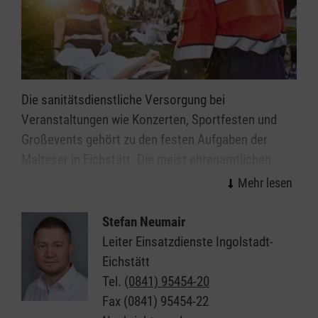
Die sanitätsdienstliche Versorgung bei
Veranstaltungen wie Konzerten, Sportfesten und
Großevents gehört zu den festen Aufgaben der
Malteser in Eichstätt. Die meist ehrenamtlichen
Mitarbeitenden des Malteser Sanitätsdiensts leisten
wirksame Hilfe in der Notfallvorsorge.
Stefan Neumair
Veranstaltungen ab einer gewissen Dimension bzw.
Leiter Einsatzdienste Ingolstadt-
mit einer bestimmten Charakteristik erfordern einen
Eichstätt
qualifizierten Sanitätsdienst. Überall da, wo viele
Tel.
(0841) 95454-20
Menschen zusammenkommen, erhöht sich
Fax
(0841) 95454-22
naturgemäß das Notfallrisiko. Neben der freiwilligen