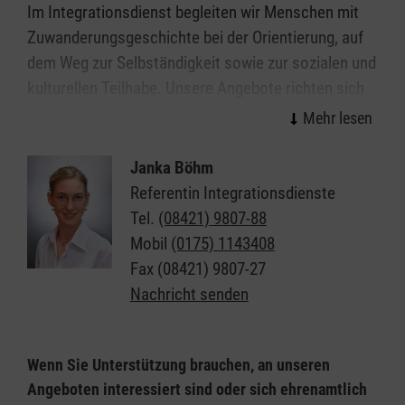
Im Integrationsdienst begleiten wir Menschen mit
Zuwanderungsgeschichte bei der Orientierung, auf
dem Weg zur Selbständigkeit sowie zur sozialen und
kulturellen Teilhabe. Unsere Angebote richten sich
am jeweiligen Bedarf der Zielgruppe aus und sind
offen für alle. Der Integrationsdienst versteht sich
als Brückenbauer zwischen verschiedenen
Janka Böhm
gesellschaftlichen Gruppen und trägt zur kulturellen
Referentin Integrationsdienste
Öffnung der Gesellschaft bei.
Tel.
(08421) 9807-88
Mobil
(0175) 1143408
⇒ Deutschkurse und mehr: Unsere
Fax
(08421) 9807-27
Angebote in Eichstätt auf einen Blick
Nachricht senden
Wir suchen Ehrenamtliche
Wenn Sie Unterstützung brauchen, an unseren
Zur Unterstützung von Jugendlichen mit
Angeboten interessiert sind oder sich ehrenamtlich
Fluchtgeschichte bei der Vorbereitung auf den