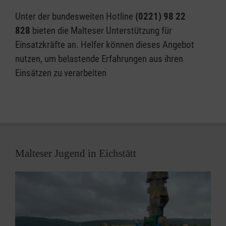
abgeschlossen. Sie werden von der Integrierten
Unter der bundesweiten Hotline
(0221) 98 22
Leitstelle Ingolstadt (Notruf 112) oder von
828
bieten die Malteser Unterstützung für
Einsatzkräften vor Ort angefordert.
Einsatzkräfte an. Helfer können dieses Angebot
nutzen, um belastende Erfahrungen aus ihren
"Durch unsere Arbeit können Symptome akuter
Einsätzen zu verarbeiten
Stressreaktionen abgemildert und eine gesunde
Verarbeitung der Krise unterstützt werden. Wir
bieten durch unsere Gespräche Halt, Struktur und
Sicherheit im Chaos der Emotionen."
Mehr dazu, auch zu Möglichkeiten des
Malteser Jugend in Eichstätt
ehrenamtlichen Engagements beim
Kriseninterventionsteam, lesen Sie auf der Website
der Arbeitsgemeinschaft Kriseninterventionsdienste
im Landkreis Eichstätt:
www.krisenintervention-
eichstaett.de