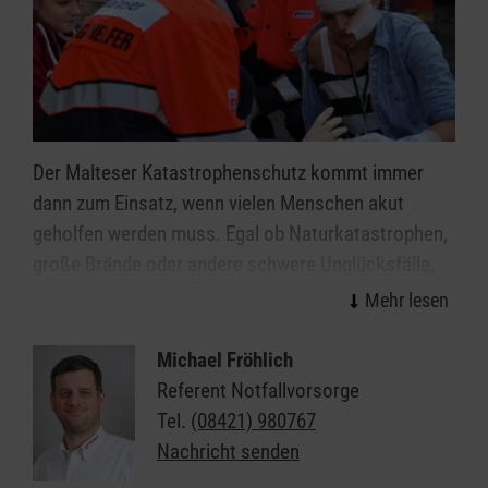
bewegende und bereichernde Begegnungen mit
Menschen, die Unterstützung benötigen
professionelle Unterstützung, Fortbildungen
und Workshops
Erfahrungsaustausch mit anderen
Ehrenamtlichen in regelmäßigen Gruppentreffen
Der Malteser Katastrophenschutz kommt immer
dann zum Einsatz, wenn vielen Menschen akut
geholfen werden muss. Egal ob Naturkatastrophen,
große Brände oder andere schwere Unglücksfälle,
die ehrenamtlichen Einsatzkräfte helfen bei allen
Ereignissen, in denen die Kräfte von Feuerwehr und
Rettungsdienst nicht ausreichen.
Michael Fröhlich
Referent Notfallvorsorge
Organisiert in einzelnen Einsatzgruppen sind unsere
Tel.
(08421) 980767
Helferinnen und Helfer Spezialisten in den Bereichen
Nachricht senden
Sanitätsdienst, Technik, Betreuung und