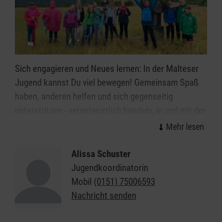
Sich engagieren und Neues lernen: In der Malteser
Jugend kannst Du viel bewegen! Gemeinsam Spaß
haben, anderen helfen und sich gegenseitig
unterstützen - verantwortlich handeln, in und mit der
Gruppe wachsen - Freizeit sinnvoll gestalten und mit
Freude, Spiel, Kreativität und Fantasie ausfüllen: Das
ist die Malteser Jugend – vielfältig, bunt und aktiv.
Alissa Schuster
Jugendkoordinatorin
Sie ist die in Gruppen zusammengeschlossene
Mobil
(0151) 75006593
Gemeinschaft von Kindern, Jugendlichen und jungen
Nachricht senden
Erwachsenen im Malteser Hilfsdienst und als Träger
der freien Jugendhilfe nach §75 SGB VIII anerkannt.