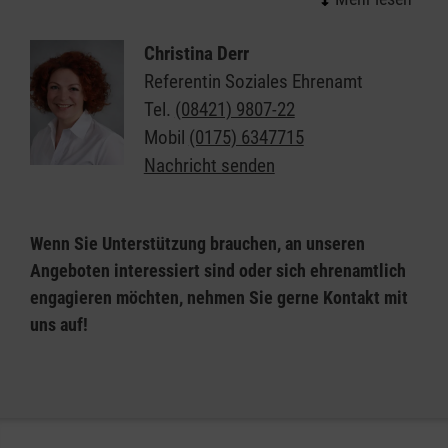
Kalender
Christina Derr
Trotz (altersbedingter) Einschränkungen
Referentin Soziales Ehrenamt
draußen unterwegs sein:
Rikscha-Dienst /
Tel.
(08421) 9807-22
Tandem-Dienst
(Eichstätt, Wendelstein,
Mobil
(0175) 6347715
Ingolstadt)
Nachricht senden
Gemeinsam einkaufen oder Einkäufe liefern
lassen:
Einkaufsbus / Einkaufsdienst
(Eichstätt
Wenn Sie Unterstützung brauchen, an unseren
/ Ingolstadt)
Angeboten interessiert sind oder sich ehrenamtlich
Ausflüge und Besichtigungen:
engagieren möchten, nehmen Sie gerne Kontakt mit
Kulturbegleitdienst
(Wendelstein)
uns auf!
Mit oder ohne Hund:
Besuchs- und
Begleitdienste
(Eichstätt, Ingolstadt,
Wendelstein)
Musik und Bewegung im Alter:
Sitztanz
(Eichstätt, Wendelstein)