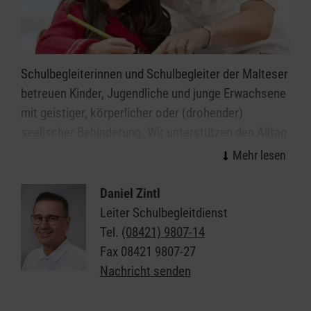
Schulbegleiterinnen und Schulbegleiter der Malteser
betreuen Kinder, Jugendliche und junge Erwachsene
mit geistiger, körperlicher oder (drohender)
seelischer Behinderung. Wir unterstützen den Alltag
in Schulen, Kindergärten und Kitas in Eichstätt,
sodass die Kinder und Jugendlichen diesen
möglichst selbstständig meistern können.
Daniel Zintl
Leiter Schulbegleitdienst
Diese Unterstützung geben wir ganz individuell, je
Tel.
(08421) 9807-14
nachdem was die Kinder und Jugendlichen
Fax
08421 9807-27
brauchen, und im Einklang mit den Vorgaben der
Nachricht senden
Kostenträger.