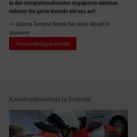
in den Integrationsdiensten engagieren möchten,
qualifiziernden Hauptschulabschluss (Quali-
nehmen Sie gerne Kontakt mit uns auf!
Prüfungen Mathe, Deutsch, Englich) im Zeitraum
April bis Juni. Ein Projekt in Zusammenarbeit
=> Unsere Termine finden Sie stets aktuell in
mit dem JMD Eichstätt
unserem
Für alle Angebote suchen wir Menschen,
Veranstaltungskalender
die wöchentlich 1-2 Stunden mitbringen
können
Offenheit für andere Kulturen und
Lebensgewohnheiten, bzw.
Einfühlungsvermögen besitzen
bereit sind, sich weiterzuentwickeln und die
Katastrophenschutz in Eichstätt
Arbeit in Gruppentreffen zu reflektieren
gerne im Team arbeiten
Wir bieten für Ehrenamliche: