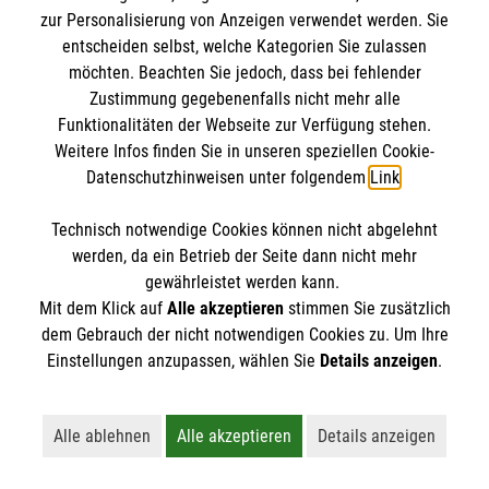
eine Kooperation des Referats Malteser Pastoral
Unser Fahrdienst umfasst Linienfahrten zu (Förder-)
zur Personalisierung von Anzeigen verwendet werden. Sie
des Malteser Hilfsdienstes e.V. und des Bistums
entscheiden selbst, welche Kategorien Sie zulassen
Schulen, zu Kindergärten, Tagesstätten und
Eichstätt.
möchten. Beachten Sie jedoch, dass bei fehlender
Einrichtungen für Erwachsene mit Behinderung.
Zustimmung gegebenenfalls nicht mehr alle
Steffen Schleußner
Funktionalitäten der Webseite zur Verfügung stehen.
Die Ausstattung der Fahrzeuge entspricht immer
Weitere Infos finden Sie in unseren speziellen Cookie-
Leiter Fahrdienste
den Bedürfnissen der jeweiligen Fahrgäste:
Datenschutzhinweisen unter folgendem
Link
.
Tel.
(0841) 95454-11
Nachricht senden
Fahrzeuge mit Rollstuhlhebebühne
Technisch notwendige Cookies können nicht abgelehnt
absenkbare Fahrzeuge mit Rampe für die
werden, da ein Betrieb der Seite dann nicht mehr
Beförderung einzelner Rollstuhlfahrer
gewährleistet werden kann.
PKW für die Beförderung einzelner Fahrgäste
Mit dem Klick auf
Alle akzeptieren
stimmen Sie zusätzlich
dem Gebrauch der nicht notwendigen Cookies zu. Um Ihre
9-Sitzer Fahrzeuge für die Schüler-Beförderung
Einstellungen anzupassen, wählen Sie
Details anzeigen
.
Zertifiziert durch DEKRA/TÜV
Im Juni 2008 wurde der Fahrdienst des Malteser
Alle ablehnen
Alle akzeptieren
Details anzeigen
Medizinproduktesicherheit
Hilfsdienstes erstmals mit dem DEKRA / TÜV-
Lehnt alle nicht-essentiellen Cookies ab
Akzeptiert alle Cookies einschließl
Öffnet detaillie
Zertifikat "Sicherheit in der Personenbeförderung"