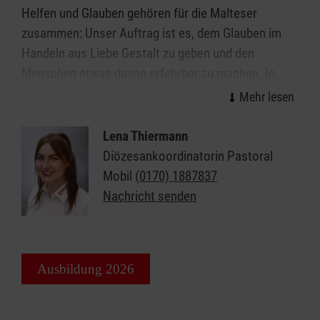
Helfen und Glauben gehören für die Malteser
zusammen: Unser Auftrag ist es, dem Glauben im
Handeln aus Liebe Gestalt zu geben und den
Menschen etwas davon erfahrbar zu machen. In
diesem Sinne ist das Referat Pastoral in der
Diözese Eichstätt tätig - Seelsorge nah am
Menschen.
Lena Thiermann
Diözesankoordinatorin Pastoral
Der Dienst der Malteser Seelsorgebegleiter ist ein
Mobil
(0170) 1887837
niederschwelliges ehrenamtliches Angebot für
Nachricht senden
Lebens- und Glaubensbegleitung. Malteser
Seelsorgebegleiter sind in verschiedenen Bereichen
unterwegs: Sie sind
Segensdichter, Wegbegleiter,
Festivalseelsorger
oder begegnen Ihnen in der Stadt
Ausbildung 2026
oder auf Veranstaltungen.