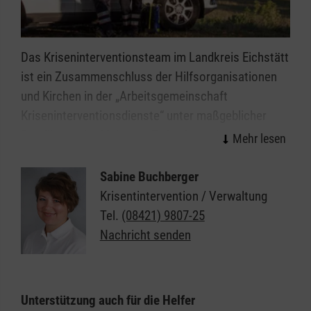
Katastrophenhilfe (BBK) mit Notfallkrankenwagen
ausgestattet.
Das Kriseninterventionsteam im Landkreis Eichstätt
ist ein Zusammenschluss der Hilfsorganisationen
und Kirchen in der „Arbeitsgemeinschaft
Kriseninterventionsdienste“ unter maßgeblicher
Beteiligung der Malteser. Es ist fester Bestandteil
des Rettungsdienstes und steht jederzeit zur
Verfügung, wenn sich Bürgerinnen und Bürger im
Sabine Buchberger
Landkreis Eichstätt nach Krisenereignissen in einer
Krisentintervention / Verwaltung
psychisch-emotionalen Extremsituation befinden.
Tel.
(08421) 9807-25
Nachricht senden
Die ausschließlich ehrenamtlichen Helfer des
Kriseninterventionsteams haben alle eine fundierte
Ausbildung in psychosozialer Notfallversorgung
Unterstützung auch für die Helfer
nach bundesweit einheitlichen Standards