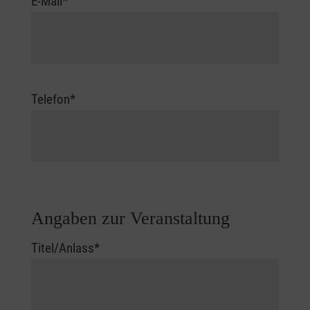
E-Mail
*
Telefon
*
Bemerkungen
Angaben zur Veranstaltung
Titel/Anlass
*