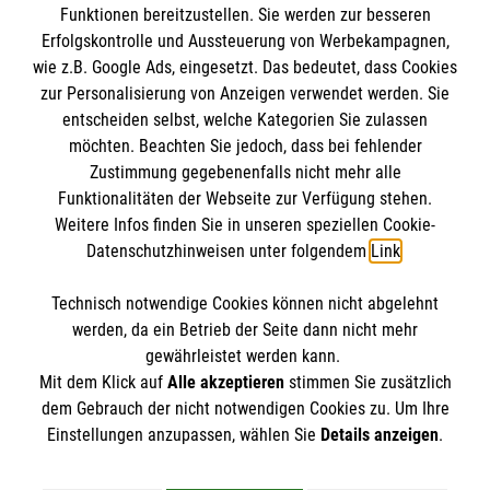
Funktionen bereitzustellen. Sie werden zur besseren
Kursdauer:
Erfolgskontrolle und Aussteuerung von Werbekampagnen,
Impressum
9 Unterrichtseinheiten à 45 Minuten
wie z.B. Google Ads, eingesetzt. Das bedeutet, dass Cookies
Datenschutz
Die Malteser
zur Personalisierung von Anzeigen verwendet werden. Sie
Barrierefreiheit
Jetzt Kurs buchen: Erste-Hilfe in
entscheiden selbst, welche Kategorien Sie zulassen
Bildungseinrichtungen
Kontakt
möchten. Beachten Sie jedoch, dass bei fehlender
Malteser in Deutschland
Zustimmung gegebenenfalls nicht mehr alle
Presse
Funktionalitäten der Webseite zur Verfügung stehen.
Malteserorden
Spendenkonto
Weitere Infos finden Sie in unseren speziellen Cookie-
Sharepoint
Datenschutzhinweisen unter folgendem
Link
.
Empfänger: Malteser Hilfsdienst e.V.
Technisch notwendige Cookies können nicht abgelehnt
Bank: Pax-Bank
So finden Sie uns
werden, da ein Betrieb der Seite dann nicht mehr
IBAN: DE60370601201201206290
gewährleistet werden kann.
Mit dem Klick auf
Alle akzeptieren
stimmen Sie zusätzlich
BIC: GENODED1PA7
Bahnhofplatz 18
dem Gebrauch der nicht notwendigen Cookies zu. Um Ihre
Der Malteser Hilfsdienst e.V. ist als eingetragene
Einstellungen anzupassen, wählen Sie
Details anzeigen
.
85072 Eichstätt
gemeinnützige Organisation von der Körperschaft- und
Telefon: 08421 98070