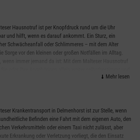
ändig zu führen und am Gemeinwesen teilzuhaben. Sie
der Betreuung der Kinder, beim Lernen der deutschen Sprache,
beim Gespräch mit Ämtern und Behörden in der neuen
teser Hausnotruf ist per Knopfdruck rund um die Uhr
bar und hilft, wenn es darauf ankommt. Ein Sturz, ein
cher Schwächeanfall oder Schlimmeres – mit dem Alter
die Sorge vor den kleinen oder großen Notfällen im Alltag.
, wenn immer jemand da ist: Mit dem Malteser Hausnotruf
Sie oder Ihre Angehörigen allein weiter selbstbestimmt und
wert zu Hause in Delmenhorst leben. Das kleine, handliche
kann wie eine Armbanduhr am Handgelenk getragen werden
f Wunsch auch als Halskette.
n und erhalten weitere Informationen zum Malteser
teser Krankentransport in Delmenhorst ist zur Stelle, wenn
undheitliche Befinden eine Fahrt mit dem eigenen Auto, den
ichen Verkehrsmitteln oder einem Taxi nicht zulässt, aber
kute Erkrankung oder Verletzung vorliegt, die den Einsatz