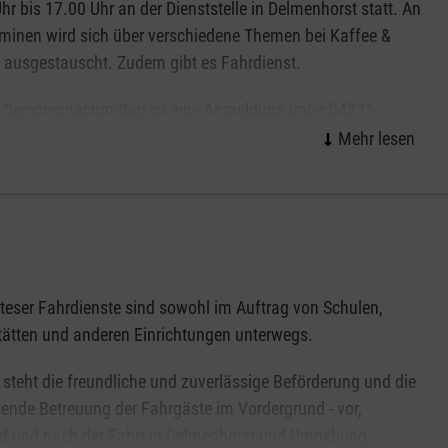
hr bis 17.00 Uhr an der Dienststelle in Delmenhorst statt. An
minen wird sich über verschiedene Themen bei Kaffee &
ausgestauscht. Zudem gibt es Fahrdienst.
 Seniorennachmittag ist eine Anmeldung unter 04221-
notwendig.
teser Fahrdienste sind sowohl im Auftrag von Schulen,
ätten und anderen Einrichtungen unterwegs.
 steht die freundliche und zuverlässige Beförderung und die
nde Betreuung der Fahrgäste im Vordergrund - vor,
d und nach der Fahrt in Delmenhorst und Umgebung.