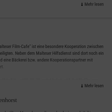
lteser Film-Cafe“ ist eine besondere Kooperation zwischen
teiligten. Neben dem Malteser Hilfsdienst sind dort noch ein
d eine Bäckerei bzw. andere Kooperationspartner mit
rt.
eilige Kino stellt die Räumlichkeiten und den Kaffee zur
ung, während sich die Malteser darum kümmern, dass der
und der von einer Bäckerei gesponserte Kuchen an die
enhorst
n Altersgruppen erfreuen sich an diesem Nachmittag bei
 oder einem aktuellem Film.