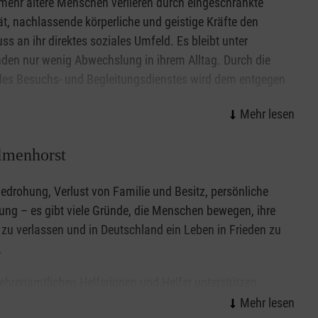
ehr ältere Menschen verlieren durch eingeschränkte
ät, nachlassende körperliche und geistige Kräfte den
ino Delmenhorst unter der Telefonnummer 04221 2986677
ss an ihr direktes soziales Umfeld. Es bleibt unter
en nur wenig Abwechslung in ihrem Alltag. Durch die
des Besuchs- und Begleitungsdienstes wird dem entgegen
.
fer holen die alten, kranken und allein lebenden Menschen
elmenhorst
 Teilnahme am gesellschaftlichen Leben. Diese Teilnahme
lltag, ein Spaziergang im Grünen, ein Besuch im Stadtcafé
Bedrohung, Verlust von Familie und Besitz, persönliche
 riesige Hilfe sind. Dabei wird auch individuell auf die
ung – es gibt viele Gründe, die Menschen bewegen, ihre
en Bedürfnisse eingegangen.
zu verlassen und in Deutschland ein Leben in Frieden zu
.
ehrenamtlichen Helferinnen und Helfer unterstützen
inge dabei, in Delmenhorst anzukommen, ihr Leben