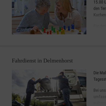
15.00 U
den Ter
Kuchen 
Für den
17005 
Fahrdienst in Delmenhorst
Die Mal
Tagesst
Bei uns
umfasse
währen