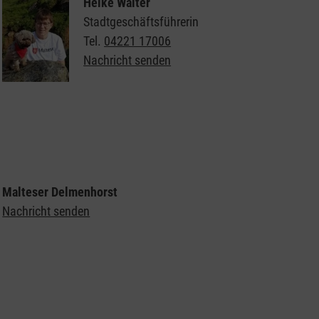
Heike Walter
Stadtgeschäftsführerin
Tel.
04221 17006
Nachricht senden
Weitere Informationen zu den Besuchshunden der
Malteser
Malteser Delmenhorst
Nachricht senden
Weitere Informationen zum Malteser