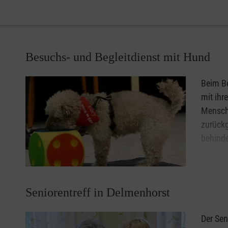
Besuchs- und Begleitdienst mit Hund
Beim Be
mit ihr
Mensch
zurück
behinde
Sie und
Besuchs
Delmenhorst, in der Sie sich einen regelmäßigen Besuch
Seniorentreff in Delmenhorst
uns!
Der Sen