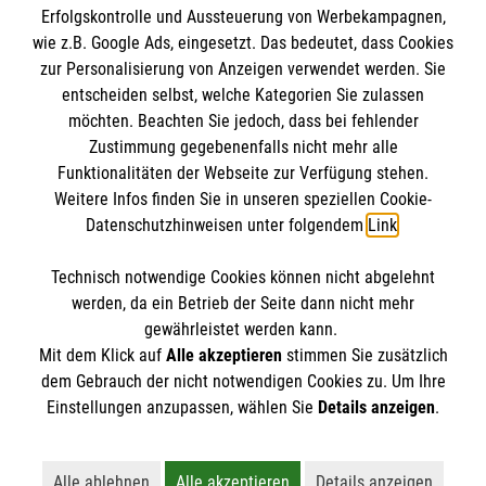
Erfolgskontrolle und Aussteuerung von Werbekampagnen,
Impressum
wie z.B. Google Ads, eingesetzt. Das bedeutet, dass Cookies
Datenschutz
Die Malteser
zur Personalisierung von Anzeigen verwendet werden. Sie
Kontakt
entscheiden selbst, welche Kategorien Sie zulassen
möchten. Beachten Sie jedoch, dass bei fehlender
Malteser in Deutschland
Zustimmung gegebenenfalls nicht mehr alle
Funktionalitäten der Webseite zur Verfügung stehen.
Malteserorden
Spendenkonto
Weitere Infos finden Sie in unseren speziellen Cookie-
Sharepoint
Datenschutzhinweisen unter folgendem
Link
.
Empfänger: Malteser Hilfsdienst e.V.
Technisch notwendige Cookies können nicht abgelehnt
Bank: Pax-Bank
Reference
werden, da ein Betrieb der Seite dann nicht mehr
IBAN: DE43370601201201225317
gewährleistet werden kann.
Mit dem Klick auf
Alle akzeptieren
stimmen Sie zusätzlich
BIC: GENODED1PA7
So finden Sie uns
dem Gebrauch der nicht notwendigen Cookies zu. Um Ihre
Der Malteser Hilfsdienst e.V. ist als eingetragene
Einstellungen anzupassen, wählen Sie
Details anzeigen
.
gemeinnützige Organisation von der Körperschaft- und
Am Grünen Kamp 1B
Gewerbesteuer befreit.
27749 Delmenhorst
Alle ablehnen
Alle akzeptieren
Details anzeigen